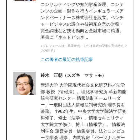
コンサルティングや知的財産管理、コンテ
ンツの企画・製作を行うイレギュラーズア
ンドパートナーズ株式会社を設立。ベンチ
ャービジネスの設立や技術系企業の財務・
資金調達など技術動向と金融市場に精通。
著書に『ネットビジネ...
※プロフィールは、執筆時点、または直近の記事の寄稿時点で
の内容です
この著者の最近の執筆記事
鈴木 正朝（スズキ マサトモ）
新潟大学 大学院現代社会文化研究科／法学
部 教授（情報法）。理化学研究所 革新知能
統合研究センター 情報法制チームリーダ
ー、一般財団法人情報法制研究所 理事長を
兼務。 1962年生。中央大学大学院法学研究
科修了、修士（法学）。情報セキュリティ
大学院大学修了、博士（情報学）。 情報法
制学会 運営委員・編集委員、法とコンピュ
ータ学会 理事、内閣官房「パーソナルデー