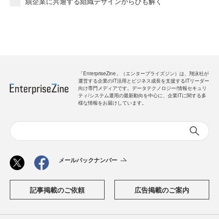
績企業に共通する組織デザインからひも解く
「EnterpriseZine」（エンタープライズジン）は、翔泳社が
運営する企業のIT活用とビジネス成長を支援するITリーダー
向け専門メディアです。データテクノロジー/情報セキュリ
ティ/システム運用の最新動向を中心に、企業ITに関する多
様な情報をお届けしています。
メールバックナンバー
記事掲載のご依頼
広告掲載のご案内