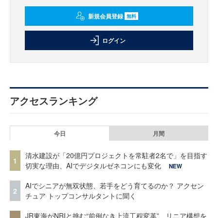
新規会員登録
無料
ログイン
アクセスランキング
今日
月間
清水建設が「20億円プロジェクトを常駐者2名で」を目指す
1
切実な理由、AIでデジタルゼネコンにも変化
NEW
AIでシニアが無双状態、若手をどう育てるのか？ アクセン
2
チュア トップコンサルタントに聞く
JR東海がNRIと挑む“前例なき上流工程変革” リニア構想を