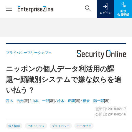
新規
ログイン
会員登録
プライバシーフリークカフェ
ニッポンの個人データ利活用の課
題〜顔識別システムで嫌な奴らを追
い払う？
高木 浩光
[著] /
山本 一郎
[著] /
鈴木 正朝
[著] /
板倉 陽一郎
[著]
更新日: 2018/02/17
公開日: 2018/02/16
個人情報
セキュリティ
プライバシー
データ活用