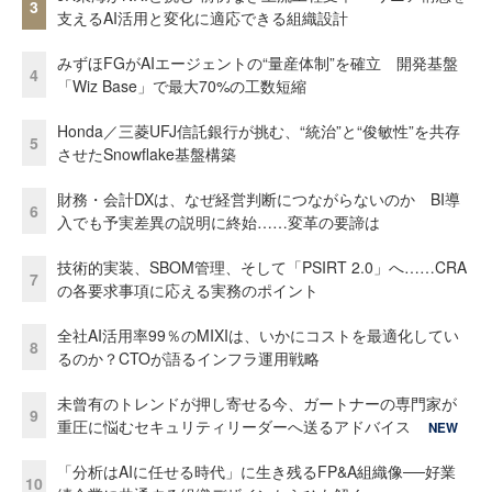
3
支えるAI活用と変化に適応できる組織設計
みずほFGがAIエージェントの“量産体制”を確立 開発基盤
4
「Wiz Base」で最大70%の工数短縮
Honda／三菱UFJ信託銀行が挑む、“統治”と“俊敏性”を共存
5
させたSnowflake基盤構築
財務・会計DXは、なぜ経営判断につながらないのか BI導
6
入でも予実差異の説明に終始……変革の要諦は
技術的実装、SBOM管理、そして「PSIRT 2.0」へ……CRA
7
の各要求事項に応える実務のポイント
全社AI活用率99％のMIXIは、いかにコストを最適化してい
8
るのか？CTOが語るインフラ運用戦略
未曾有のトレンドが押し寄せる今、ガートナーの専門家が
9
重圧に悩むセキュリティリーダーへ送るアドバイス
NEW
「分析はAIに任せる時代」に生き残るFP&A組織像──好業
10