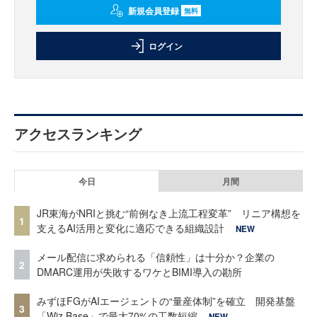
新規会員登録
無料
ログイン
アクセスランキング
今日
月間
JR東海がNRIと挑む“前例なき上流工程変革” リニア構想を
1
支えるAI活用と変化に適応できる組織設計
NEW
メール配信に求められる「信頼性」は十分か？企業の
2
DMARC運用が失敗するワケとBIMI導入の勘所
みずほFGがAIエージェントの“量産体制”を確立 開発基盤
3
「Wiz Base」で最大70%の工数短縮
NEW