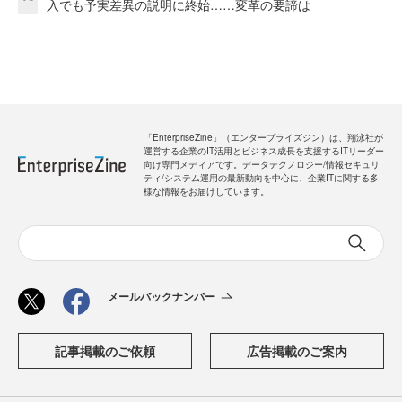
入でも予実差異の説明に終始……変革の要諦は
「EnterpriseZine」（エンタープライズジン）は、翔泳社が
運営する企業のIT活用とビジネス成長を支援するITリーダー
向け専門メディアです。データテクノロジー/情報セキュリ
ティ/システム運用の最新動向を中心に、企業ITに関する多
様な情報をお届けしています。
メールバックナンバー
記事掲載のご依頼
広告掲載のご案内