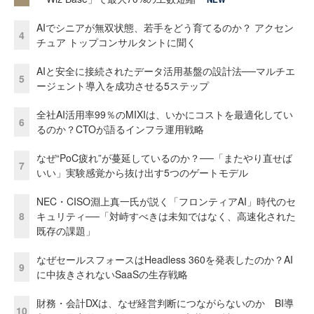
AIでシニアが無双状態、若手をどう育てるのか？ アクセン
4
チュア トップコンサルタントに聞く
AIと安全に接続されたデータ活用基盤の設計法──マルチエ
5
ージェント導入を成功させる5ステップ
全社AI活用率99％のMIXIは、いかにコストを最適化してい
6
るのか？CTOが語るインフラ運用戦略
なぜ“PoC疲れ”が蔓延しているのか？──「またやり直せば
7
いい」実験感覚から抜け出す5つのゲートモデル
NEC・CISO淵上真一氏が説く「フロンティアAI」時代のセ
8
キュリティ──「対峙すべきは未知ではなく、高速化された
既存の課題」
なぜセールスフォースはHeadless 360を発表したのか？AI
9
に中抜きされないSaaSの生存戦略
財務・会計DXは、なぜ経営判断につながらないのか BI導
10