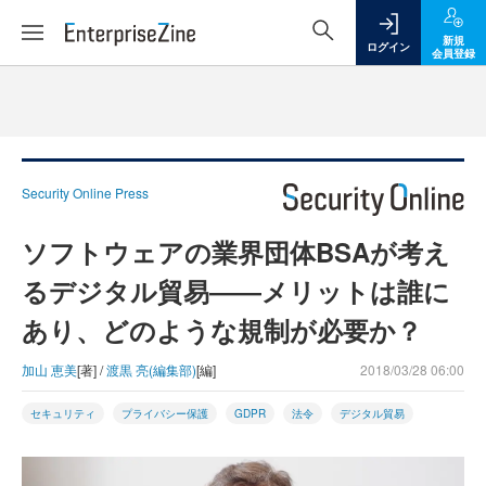
新規
ログイン
会員登録
Security Online Press
ソフトウェアの業界団体BSAが考え
るデジタル貿易――メリットは誰に
あり、どのような規制が必要か？
加山 恵美
[著] /
渡黒 亮(編集部)
[編]
2018/03/28 06:00
セキュリティ
プライバシー保護
GDPR
法令
デジタル貿易