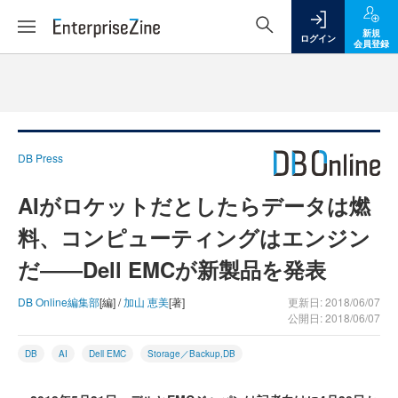
新規
ログイン
会員登録
DB Press
AIがロケットだとしたらデータは燃
料、コンピューティングはエンジン
だ――Dell EMCが新製品を発表
DB Online編集部
[編] /
加山 恵美
[著]
更新日: 2018/06/07
公開日: 2018/06/07
DB
AI
Dell EMC
Storage／Backup,DB