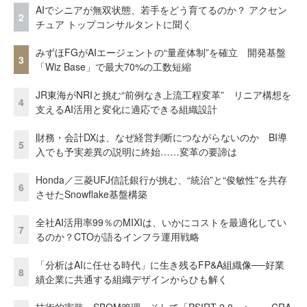
AIでシニアが無双状態、若手をどう育てるのか？ アクセン
2
チュア トップコンサルタントに聞く
みずほFGがAIエージェントの“量産体制”を確立 開発基盤
3
「Wiz Base」で最大70%の工数短縮
JR東海がNRIと挑む“前例なき上流工程変革” リニア構想を
4
支えるAI活用と変化に適応できる組織設計
財務・会計DXは、なぜ経営判断につながらないのか BI導
5
入でも予実差異の説明に終始……変革の要諦は
Honda／三菱UFJ信託銀行が挑む、“統治”と“俊敏性”を共存
6
させたSnowflake基盤構築
全社AI活用率99％のMIXIは、いかにコストを最適化してい
7
るのか？CTOが語るインフラ運用戦略
「分析はAIに任せる時代」に生き残るFP&A組織像──好業
8
績企業に共通する組織デザインからひも解く