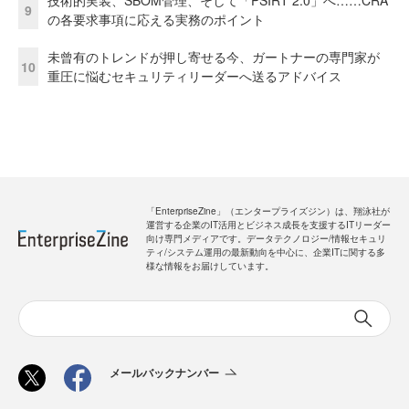
技術的実装、SBOM管理、そして「PSIRT 2.0」へ……CRA
9
の各要求事項に応える実務のポイント
未曾有のトレンドが押し寄せる今、ガートナーの専門家が
10
重圧に悩むセキュリティリーダーへ送るアドバイス
「EnterpriseZine」（エンタープライズジン）は、翔泳社が
運営する企業のIT活用とビジネス成長を支援するITリーダー
向け専門メディアです。データテクノロジー/情報セキュリ
ティ/システム運用の最新動向を中心に、企業ITに関する多
様な情報をお届けしています。
メールバックナンバー