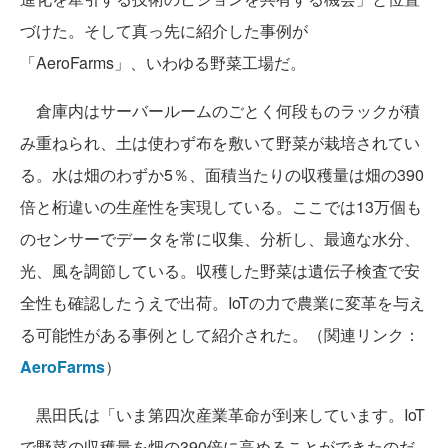
づけた。そして真っ先に紹介した事例が
「AeroFarms」、いわゆる野菜工場だ。
倉庫内はサーバールームのごとく何段ものラックが積
み重ねられ、土は使わず布を敷いて野菜が栽培されてい
る。水は畑のわずか5％、面積当たりの収穫量は畑の390
倍と桁違いの生産性を実現している。ここでは13万個も
のセンサーでデータを常に収集、分析し、最適な水分、
光、風を調節している。収穫した野菜は遺伝子検査で安
全性も確認したうえで出荷。IoTの力で農業に変革を与え
る可能性がある事例として紹介された。（関連リンク：
AeroFarms
）
黒田氏は「いま第四次産業革命が到来しています。IoT
で野菜の収穫量を畑の390倍に高めることができたのだ