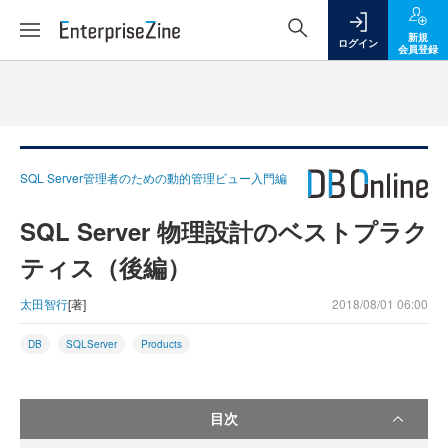
新規
ログイン
会員登録
SQL Server管理者のための動的管理ビュー入門編
SQL Server 物理設計のベストプラク
ティス（後編）
太田智行
[著]
2018/08/01 06:00
DB
SQLServer
Products
目次