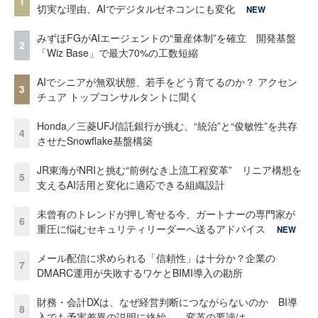
1
切実な理由、AIでデジタルゼネコンにも変化
NEW
みずほFGがAIエージェントの“量産体制”を確立 開発基盤
2
「Wiz Base」で最大70%の工数短縮
AIでシニアが無双状態、若手をどう育てるのか？ アクセン
3
チュア トップコンサルタントに聞く
Honda／三菱UFJ信託銀行が挑む、“統治”と“俊敏性”を共存
4
させたSnowflake基盤構築
JR東海がNRIと挑む“前例なき上流工程変革” リニア構想を
5
支えるAI活用と変化に適応できる組織設計
未曾有のトレンドが押し寄せる今、ガートナーの専門家が
6
重圧に悩むセキュリティリーダーへ送るアドバイス
NEW
メール配信に求められる「信頼性」は十分か？企業の
7
DMARC運用が失敗するワケとBIMI導入の勘所
財務・会計DXは、なぜ経営判断につながらないのか BI導
8
入でも予実差異の説明に終始……変革の要諦は