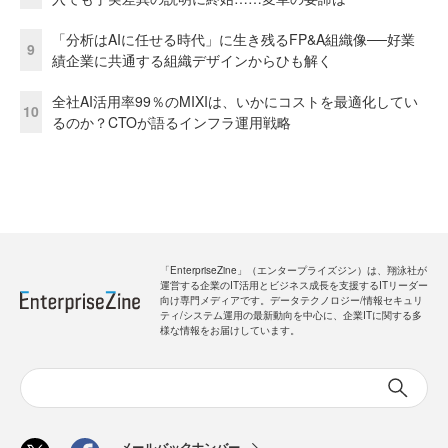
「分析はAIに任せる時代」に生き残るFP&A組織像──好業
9
績企業に共通する組織デザインからひも解く
全社AI活用率99％のMIXIは、いかにコストを最適化してい
10
るのか？CTOが語るインフラ運用戦略
「EnterpriseZine」（エンタープライズジン）は、翔泳社が
運営する企業のIT活用とビジネス成長を支援するITリーダー
向け専門メディアです。データテクノロジー/情報セキュリ
ティ/システム運用の最新動向を中心に、企業ITに関する多
様な情報をお届けしています。
メールバックナンバー