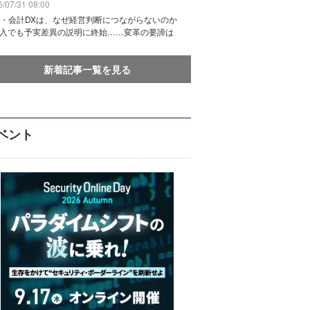
/07/31 08:00
務・会計DXは、なぜ経営判断につながらないのか
導入でも予実差異の説明に終始……変革の要諦は
新着記事一覧を見る
ベント