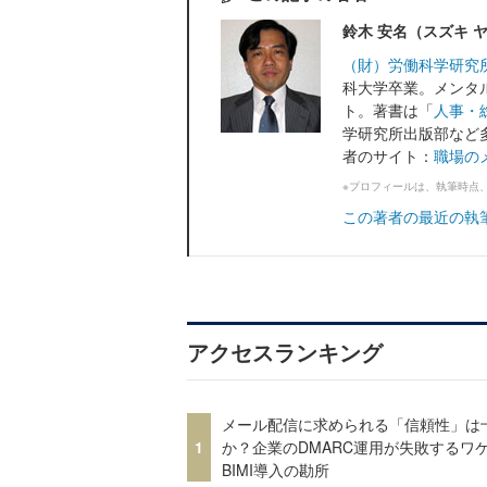
鈴木 安名（スズキ 
（財）労働科学研究
科大学卒業。メンタ
ト。著書は「
人事・
学研究所出版部など
者のサイト：
職場の
※プロフィールは、執筆時点
この著者の最近の執
アクセスランキング
メール配信に求められる「信頼性」は
1
か？企業のDMARC運用が失敗するワ
BIMI導入の勘所