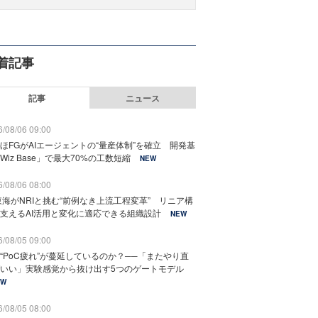
着記事
記事
ニュース
/08/06 09:00
ほFGがAIエージェントの“量産体制”を確立 開発基
Wiz Base」で最大70%の工数短縮
NEW
/08/06 08:00
東海がNRIと挑む“前例なき上流工程変革” リニア構
支えるAI活用と変化に適応できる組織設計
NEW
/08/05 09:00
“PoC疲れ”が蔓延しているのか？──「またやり直
いい」実験感覚から抜け出す5つのゲートモデル
EW
/08/05 08:00