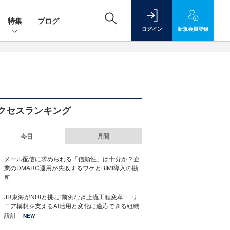
特集
ブログ
ログイン
新規
会員登録
クセスランキング
今日
月間
メール配信に求められる「信頼性」は十分か？企
業のDMARC運用が失敗するワケとBIMI導入の勘
所
JR東海がNRIと挑む“前例なき上流工程変革” リ
ニア構想を支えるAI活用と変化に適応できる組織
設計
NEW