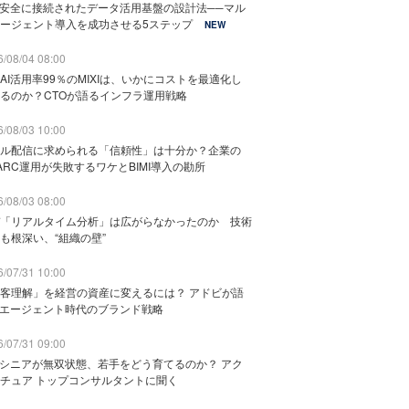
と安全に接続されたデータ活用基盤の設計法──マル
ージェント導入を成功させる5ステップ
NEW
/08/04 08:00
AI活用率99％のMIXIは、いかにコストを最適化し
るのか？CTOが語るインフラ運用戦略
/08/03 10:00
ル配信に求められる「信頼性」は十分か？企業の
ARC運用が失敗するワケとBIMI導入の勘所
/08/03 08:00
「リアルタイム分析」は広がらなかったのか 技術
も根深い、“組織の壁”
/07/31 10:00
客理解」を経営の資産に変えるには？ アドビが語
Iエージェント時代のブランド戦略
/07/31 09:00
でシニアが無双状態、若手をどう育てるのか？ アク
チュア トップコンサルタントに聞く