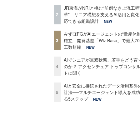
JR東海がNRIと挑む“前例なき上流工程
2
革” リニア構想を支えるAI活用と変
応できる組織設計
NEW
みずほFGがAIエージェントの“量産体制
3
確立 開発基盤「Wiz Base」で最大7
工数短縮
NEW
AIでシニアが無双状態、若手をどう育
4
のか？ アクセンチュア トップコンサ
トに聞く
AIと安全に接続されたデータ活用基盤
5
計法──マルチエージェント導入を成
る5ステップ
NEW