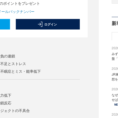
分のポイントをプレゼント
メールバックナンバー
新
ログイン
2026
みず
の負の連鎖
盤「
寝不足とストレス
2026
は不眠症とミス・能率低下
JR
想を
2026
戦力低下
なぜ
せば
連鎖反応
N
ロジェクトの不具合
2026