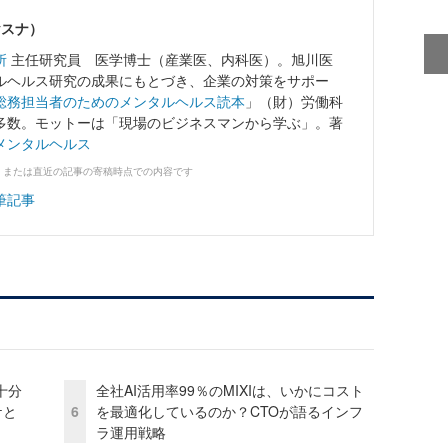
ヤスナ）
所
主任研究員 医学博士（産業医、内科医）。旭川医
ルヘルス研究の成果にもとづき、企業の対策をサポー
総務担当者のためのメンタルヘルス読本
」（財）労働科
多数。モットーは「現場のビジネスマンから学ぶ」。著
メンタルヘルス
、または直近の記事の寄稿時点での内容です
筆記事
十分
全社AI活用率99％のMIXIは、いかにコスト
ケと
6
を最適化しているのか？CTOが語るインフ
ラ運用戦略