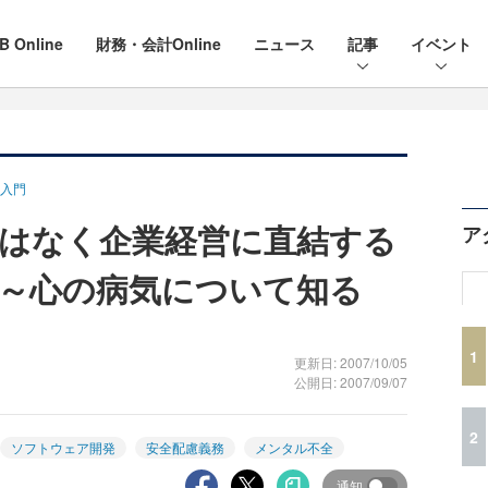
B Online
財務・会計Online
ニュース
記事
イベント
入門
はなく企業経営に直結する
ア
～心の病気について知る
1
更新日: 2007/10/05
公開日: 2007/09/07
2
ソフトウェア開発
安全配慮義務
メンタル不全
通知