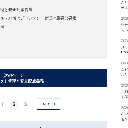
AI
チエ
管理と安全配慮義務
ヘルス対策はプロジェクト管理の重要な要素
2026
全社
義務
てい
2026
メー
DM
2026
なぜ
より
次のページ
クト管理と安全配慮義務
2026
「顧
るA
1
2
3
NEXT
2026
AI
セン