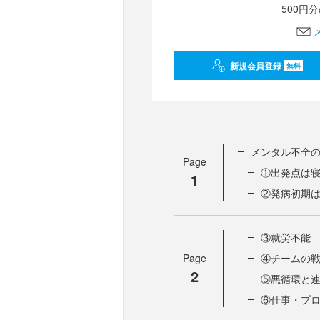
500円
新規会員登録
無料
メンタル不全
Page
①出発点は
1
②発病初期
③就労不能
Page
④チームの
2
⑤悪循環と
⑥仕事・プ