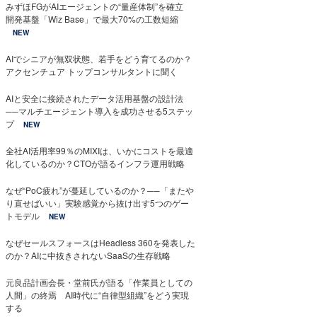
みずほFGがAIエージェントの“量産体制”を確立
開発基盤「Wiz Base」で最大70%の工数短縮
NEW
AIでシニアが無双状態、若手をどう育てるのか？
アクセンチュア トップコンサルタントに聞く
AIと安全に接続されたデータ活用基盤の設計法
──マルチエージェント導入を成功させる5ステッ
プ
NEW
全社AI活用率99％のMIXIは、いかにコストを最適
化しているのか？CTOが語るインフラ運用戦略
なぜ“PoC疲れ”が蔓延しているのか？──「またや
り直せばいい」実験感覚から抜け出す5つのゲー
トモデル
NEW
なぜセールスフォースはHeadless 360を発表した
のか？AIに中抜きされないSaaSの生存戦略
元良品計画会長・堂前氏が語る「作業員としての
人間」の終焉 AI時代に“自律型組織”をどう実現
する