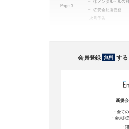
①メンタルヘルス
Page
3
②安全配慮義務
次号予告
会員登録
する
無料
新規会
・全ての
・会員限
・翔