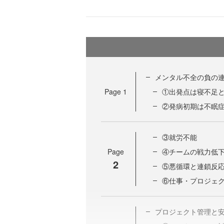
メンタル不全の負の
Page
1
①出発点は寝不足
②発病初期は不眠
③就労不能
Page
④チームの戦力低
2
⑤悪循環と連鎖反
⑥仕事・プロジェ
プロジェクト管理と