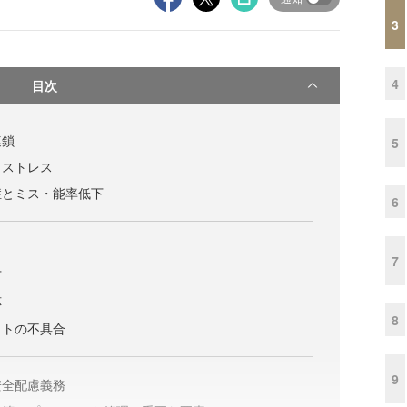
3
4
目次
連鎖
5
とストレス
症とミス・能率低下
6
7
下
応
8
クトの不具合
9
安全配慮義務