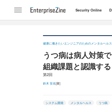
Security Online
D
健康に働きたいエンジニアのためのメンタルヘルス
うつ病は病人対策で
組織課題と認識する
第2回
鈴木 安名
[著]
システム開発
メンタルヘルス
うつ病