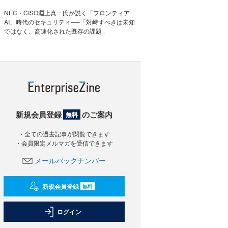
NEC・CISO淵上真一氏が説く「フロンティア
AI」時代のセキュリティ──「対峙すべきは未知
ではなく、高速化された既存の課題」
新規会員登録
のご案内
無料
・全ての過去記事が閲覧できます
・会員限定メルマガを受信できます
メールバックナンバー
新規会員登録
無料
ログイン