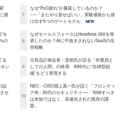
変
なぜ“PoC疲れ”が蔓延しているのか？
化に適
7
──「またやり直せばいい」実験感覚から抜
け出す5つのゲートモデル
NEW
”を
なぜセールスフォースはHeadless 360を発
0%の
8
表したのか？AIに中抜きされないSaaSの生
存戦略
てる
元良品計画会長・堂前氏が語る「作業員と
ルタン
9
しての人間」の終焉 AI時代に“自律型組
織”をどう実現する
の設
NEC・CISO淵上真一氏が説く「フロンティ
功させ
アAI」時代のセキュリティ──「対峙すべき
10
は未知ではなく、高速化された既存の課
題」