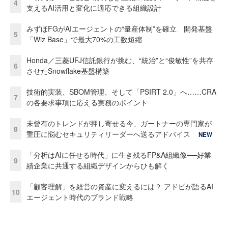
4
支えるAI活用と変化に適応できる組織設計
みずほFGがAIエージェントの“量産体制”を確立 開発基盤
5
「Wiz Base」で最大70%の工数短縮
Honda／三菱UFJ信託銀行が挑む、“統治”と“俊敏性”を共存
6
させたSnowflake基盤構築
技術的実装、SBOM管理、そして「PSIRT 2.0」へ……CRA
7
の各要求事項に応える実務のポイント
未曾有のトレンドが押し寄せる今、ガートナーの専門家が
8
重圧に悩むセキュリティリーダーへ送るアドバイス
NEW
「分析はAIに任せる時代」に生き残るFP&A組織像──好業
9
績企業に共通する組織デザインからひも解く
「顧客理解」を経営の資産に変えるには？ アドビが語るAI
10
エージェント時代のブランド戦略