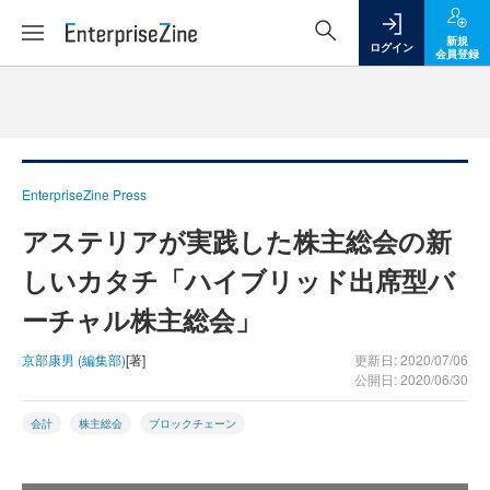
新規
ログイン
会員登録
EnterpriseZine Press
アステリアが実践した株主総会の新
しいカタチ「ハイブリッド出席型バ
ーチャル株主総会」
京部康男 (編集部)
[著]
更新日: 2020/07/06
公開日: 2020/06/30
会計
株主総会
ブロックチェーン