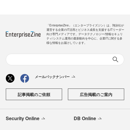
「EnterpriseZine」（エンタープライズジン）は、翔泳社が
運営する企業のIT活用とビジネス成長を支援するITリーダー
向け専門メディアです。データテクノロジー/情報セキュリ
ティ/システム運用の最新動向を中心に、企業ITに関する多
様な情報をお届けしています。
メールバックナンバー
記事掲載のご依頼
広告掲載のご案内
Security Online
DB Online