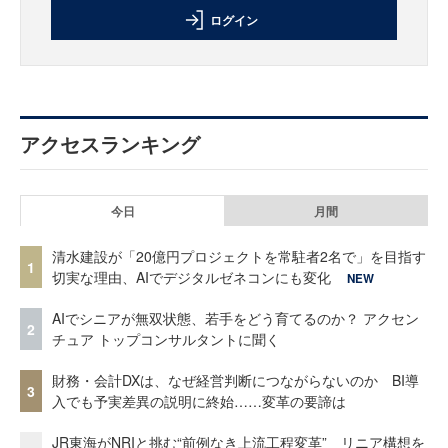
ログイン
アクセスランキング
今日
月間
清水建設が「20億円プロジェクトを常駐者2名で」を目指す
1
切実な理由、AIでデジタルゼネコンにも変化
NEW
AIでシニアが無双状態、若手をどう育てるのか？ アクセン
2
チュア トップコンサルタントに聞く
財務・会計DXは、なぜ経営判断につながらないのか BI導
3
入でも予実差異の説明に終始……変革の要諦は
JR東海がNRIと挑む“前例なき上流工程変革” リニア構想を