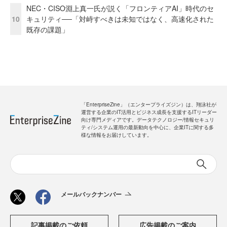
NEC・CISO淵上真一氏が説く「フロンティアAI」時代のセ
10
キュリティ──「対峙すべきは未知ではなく、高速化された
既存の課題」
「EnterpriseZine」（エンタープライズジン）は、翔泳社が
運営する企業のIT活用とビジネス成長を支援するITリーダー
向け専門メディアです。データテクノロジー/情報セキュリ
ティ/システム運用の最新動向を中心に、企業ITに関する多
様な情報をお届けしています。
メールバックナンバー
記事掲載のご依頼
広告掲載のご案内