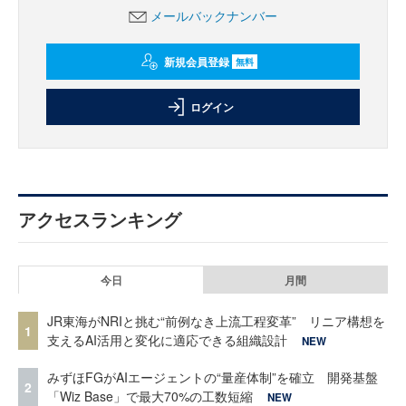
メールバックナンバー
新規会員登録
無料
ログイン
アクセスランキング
今日
月間
JR東海がNRIと挑む“前例なき上流工程変革” リニア構想を
1
支えるAI活用と変化に適応できる組織設計
NEW
みずほFGがAIエージェントの“量産体制”を確立 開発基盤
2
「Wiz Base」で最大70%の工数短縮
NEW