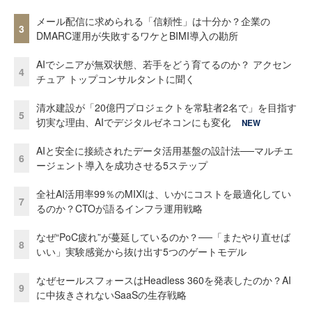
メール配信に求められる「信頼性」は十分か？企業の
3
DMARC運用が失敗するワケとBIMI導入の勘所
AIでシニアが無双状態、若手をどう育てるのか？ アクセン
4
チュア トップコンサルタントに聞く
清水建設が「20億円プロジェクトを常駐者2名で」を目指す
5
切実な理由、AIでデジタルゼネコンにも変化
NEW
AIと安全に接続されたデータ活用基盤の設計法──マルチエ
6
ージェント導入を成功させる5ステップ
全社AI活用率99％のMIXIは、いかにコストを最適化してい
7
るのか？CTOが語るインフラ運用戦略
なぜ“PoC疲れ”が蔓延しているのか？──「またやり直せば
8
いい」実験感覚から抜け出す5つのゲートモデル
なぜセールスフォースはHeadless 360を発表したのか？AI
9
に中抜きされないSaaSの生存戦略