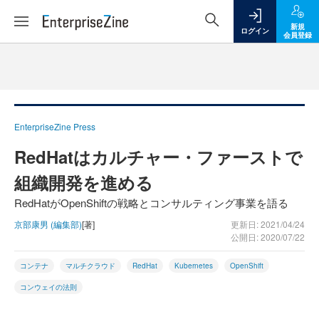
新規
ログイン
会員登録
EnterpriseZine Press
RedHatはカルチャー・ファーストで
組織開発を進める
RedHatがOpenShiftの戦略とコンサルティング事業を語る
京部康男 (編集部)
[著]
更新日: 2021/04/24
公開日: 2020/07/22
コンテナ
マルチクラウド
RedHat
Kubernetes
OpenShift
コンウェイの法則