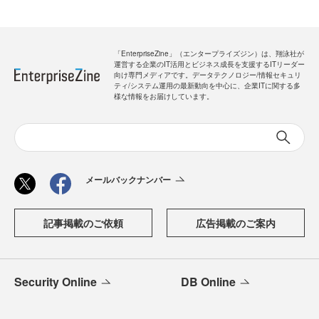
「EnterpriseZine」（エンタープライズジン）は、翔泳社が
運営する企業のIT活用とビジネス成長を支援するITリーダー
向け専門メディアです。データテクノロジー/情報セキュリ
ティ/システム運用の最新動向を中心に、企業ITに関する多
様な情報をお届けしています。
メールバックナンバー
記事掲載のご依頼
広告掲載のご案内
Security Online
DB Online