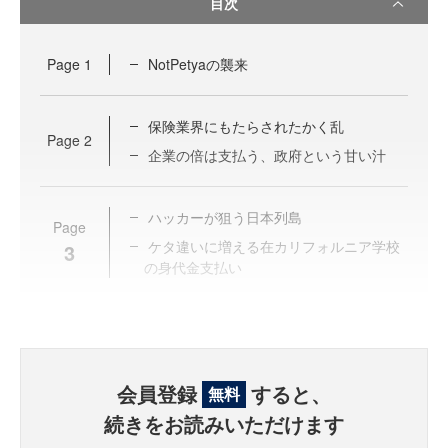
目次
Page
1
NotPetyaの襲来
保険業界にもたらされたかく乱
Page
2
企業の倍は支払う、政府という甘い汁
ハッカーが狙う日本列島
Page
ケタ違いに増える在カリフォルニア学校
3
の身代金支払い
会員登録
すると、
無料
続きをお読みいただけます