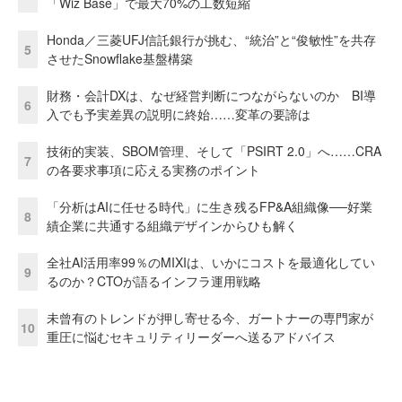
「Wiz Base」で最大70%の工数短縮
Honda／三菱UFJ信託銀行が挑む、“統治”と“俊敏性”を共存
5
させたSnowflake基盤構築
財務・会計DXは、なぜ経営判断につながらないのか BI導
6
入でも予実差異の説明に終始……変革の要諦は
技術的実装、SBOM管理、そして「PSIRT 2.0」へ……CRA
7
の各要求事項に応える実務のポイント
「分析はAIに任せる時代」に生き残るFP&A組織像──好業
8
績企業に共通する組織デザインからひも解く
全社AI活用率99％のMIXIは、いかにコストを最適化してい
9
るのか？CTOが語るインフラ運用戦略
未曾有のトレンドが押し寄せる今、ガートナーの専門家が
10
重圧に悩むセキュリティリーダーへ送るアドバイス