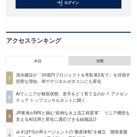
ログイン
アクセスランキング
今日
月間
清水建設が「20億円プロジェクトを常駐者2名で」を目指す
1
切実な理由、AIでデジタルゼネコンにも変化
AIでシニアが無双状態、若手をどう育てるのか？ アクセン
2
チュア トップコンサルタントに聞く
JR東海がNRIと挑む“前例なき上流工程変革” リニア構想を
3
支えるAI活用と変化に適応できる組織設計
みずほFGがAIエージェントの“量産体制”を確立 開発基盤
4