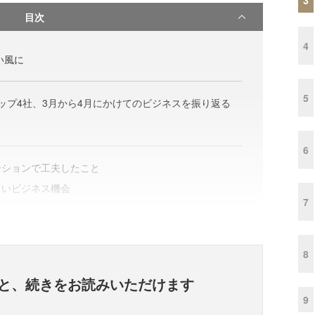
目次
4
い風に
5
トアップ4社、3月から4月にかけてのビジネスを振り返る
6
ーションで工夫したこと
しいビジネス機会
7
8
と、
続きをお読みいただけます
9