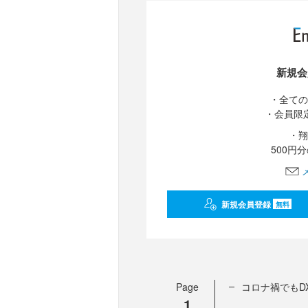
新規会
・全ての
・会員限
・翔
500円
新規会員登録
無料
Page
コロナ禍でもD
1