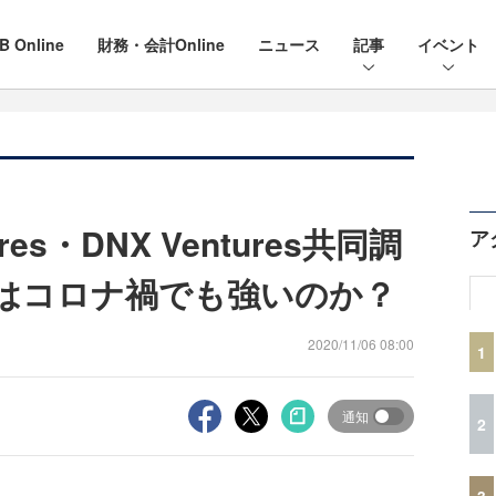
B Online
財務・会計Online
ニュース
記事
イベント
tures・DNX Ventures共同調
ア
aSはコロナ禍でも強いのか？
2020/11/06 08:00
1
通知
2
3