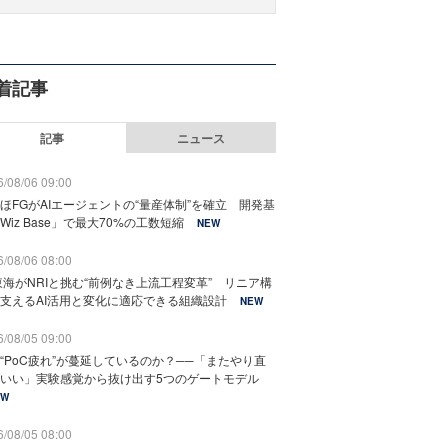
着記事
記事
ニュース
/08/06 09:00
ほFGがAIエージェントの“量産体制”を確立 開発基
Wiz Base」で最大70%の工数短縮
NEW
/08/06 08:00
東海がNRIと挑む“前例なき上流工程変革” リニア構
支えるAI活用と変化に適応できる組織設計
NEW
/08/05 09:00
“PoC疲れ”が蔓延しているのか？──「またやり直
いい」実験感覚から抜け出す5つのゲートモデル
EW
/08/05 08:00