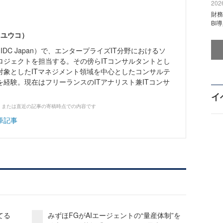
2026
財
BI
 ユウコ）
IDC Japan）で、エンタープライズIT分野におけるソ
ロジェクトを担当する。その傍らITコンサルタントとし
対象としたITマネジメント領域を中心としたコンサルテ
経験。現在はフリーランスのITアナリスト兼ITコンサ
イ
、または直近の記事の寄稿時点での内容です
筆記事
てる
みずほFGがAIエージェントの“量産体制”を