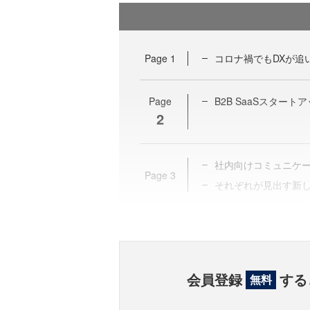
Page
1
コロナ禍でもDXが追
Page
B2B SaaSスター
2
社内向けコミュニケ
Page
3
それぞれが見出す新
会員登録
する
無料