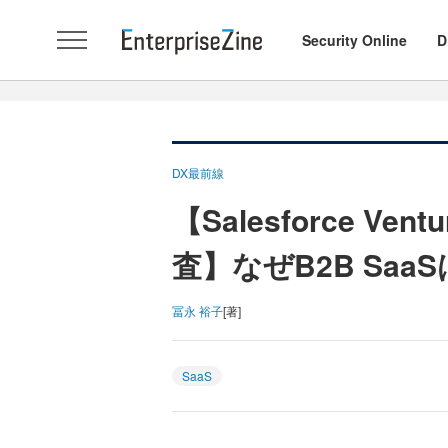
Security Online
D
DX最前線
【Salesforce Ven
査】なぜB2B Sa
冨永 裕子
[著]
SaaS