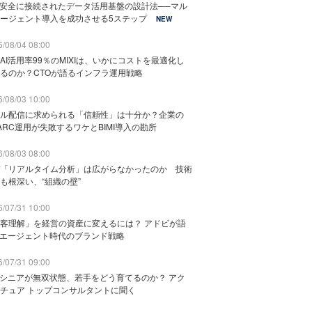
と安全に接続されたデータ活用基盤の設計法──マル
ージェント導入を成功させる5ステップ
NEW
/08/04 08:00
AI活用率99％のMIXIは、いかにコストを最適化し
るのか？CTOが語るインフラ運用戦略
/08/03 10:00
ル配信に求められる「信頼性」は十分か？企業の
ARC運用が失敗するワケとBIMI導入の勘所
/08/03 08:00
「リアルタイム分析」は広がらなかったのか 技術
も根深い、“組織の壁”
/07/31 10:00
客理解」を経営の資産に変えるには？ アドビが語
Iエージェント時代のブランド戦略
/07/31 09:00
でシニアが無双状態、若手をどう育てるのか？ アク
チュア トップコンサルタントに聞く