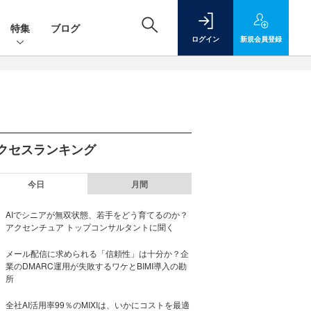
特集
ブログ
ログイン
新規
会員登録
クセスランキング
今日
月間
AIでシニアが無双状態、若手をどう育てるのか？
アクセンチュア トップコンサルタントに聞く
メール配信に求められる「信頼性」は十分か？企
業のDMARC運用が失敗するワケとBIMI導入の勘
所
全社AI活用率99％のMIXIは、いかにコストを最適