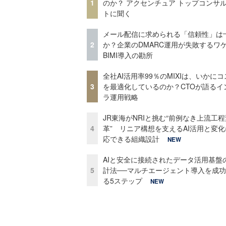
1
のか？ アクセンチュア トップコンサ
トに聞く
メール配信に求められる「信頼性」は
2
か？企業のDMARC運用が失敗するワ
BIMI導入の勘所
全社AI活用率99％のMIXIは、いかに
3
を最適化しているのか？CTOが語るイ
ラ運用戦略
JR東海がNRIと挑む“前例なき上流工程
4
革” リニア構想を支えるAI活用と変
応できる組織設計
NEW
AIと安全に接続されたデータ活用基盤
5
計法──マルチエージェント導入を成
る5ステップ
NEW