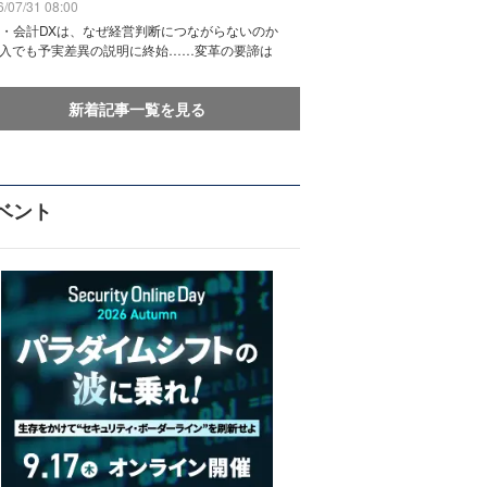
/07/31 08:00
務・会計DXは、なぜ経営判断につながらないのか
導入でも予実差異の説明に終始……変革の要諦は
新着記事一覧を見る
ベント