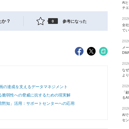
AI
チエ
2026
たか？
参考になった
0
全社
てい
2026
メー
DM
2026
なぜ
より
2026
計画の達成を支えるデータマネジメント
「顧
る脆弱性への脅威に抗するための現実解
るA
暗黙知」活用：サポートセンターへの応用
2026
AI
セン