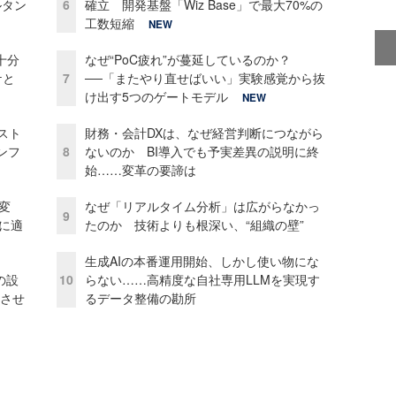
ルタン
6
確立 開発基盤「Wiz Base」で最大70%の
工数短縮
NEW
十分
なぜ“PoC疲れ”が蔓延しているのか？
ケと
7
──「またやり直せばいい」実験感覚から抜
け出す5つのゲートモデル
NEW
コスト
財務・会計DXは、なぜ経営判断につながら
ンフ
8
ないのか BI導入でも予実差異の説明に終
始……変革の要諦は
変
なぜ「リアルタイム分析」は広がらなかっ
9
化に適
たのか 技術よりも根深い、“組織の壁”
生成AIの本番運用開始、しかし使い物にな
の設
10
らない……高精度な自社専用LLMを実現す
功させ
るデータ整備の勘所