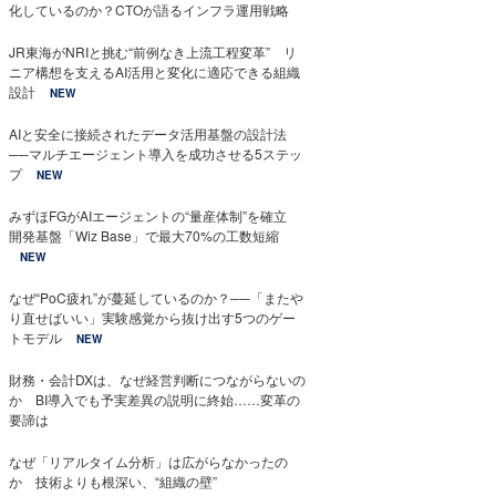
化しているのか？CTOが語るインフラ運用戦略
JR東海がNRIと挑む“前例なき上流工程変革” リ
ニア構想を支えるAI活用と変化に適応できる組織
設計
NEW
AIと安全に接続されたデータ活用基盤の設計法
──マルチエージェント導入を成功させる5ステッ
プ
NEW
みずほFGがAIエージェントの“量産体制”を確立
開発基盤「Wiz Base」で最大70%の工数短縮
NEW
なぜ“PoC疲れ”が蔓延しているのか？──「またや
り直せばいい」実験感覚から抜け出す5つのゲー
トモデル
NEW
財務・会計DXは、なぜ経営判断につながらないの
か BI導入でも予実差異の説明に終始……変革の
要諦は
なぜ「リアルタイム分析」は広がらなかったの
か 技術よりも根深い、“組織の壁”