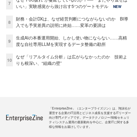
7
いい」実験感覚から抜け出す5つのゲートモデル
NEW
財務・会計DXは、なぜ経営判断につながらないのか BI導
8
入でも予実差異の説明に終始……変革の要諦は
生成AIの本番運用開始、しかし使い物にならない……高精
9
度な自社専用LLMを実現するデータ整備の勘所
なぜ「リアルタイム分析」は広がらなかったのか 技術よ
10
りも根深い、“組織の壁”
「EnterpriseZine」（エンタープライズジン）は、翔泳社が
運営する企業のIT活用とビジネス成長を支援するITリーダー
向け専門メディアです。データテクノロジー/情報セキュリ
ティ/システム運用の最新動向を中心に、企業ITに関する多
様な情報をお届けしています。