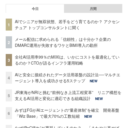
今日
月間
AIでシニアが無双状態、若手をどう育てるのか？ アクセン
1
チュア トップコンサルタントに聞く
メール配信に求められる「信頼性」は十分か？企業の
2
DMARC運用が失敗するワケとBIMI導入の勘所
全社AI活用率99％のMIXIは、いかにコストを最適化してい
3
るのか？CTOが語るインフラ運用戦略
AIと安全に接続されたデータ活用基盤の設計法──マルチエ
4
ージェント導入を成功させる5ステップ
NEW
JR東海がNRIと挑む“前例なき上流工程変革” リニア構想を
5
支えるAI活用と変化に適応できる組織設計
NEW
みずほFGがAIエージェントの“量産体制”を確立 開発基盤
6
「Wiz Base」で最大70%の工数短縮
NEW
なぜ“PoC疲れ”が蔓延しているのか？──「またやり直せば