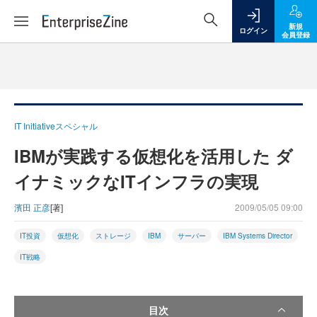
新規
ログイン
会員登録
IT Initiativeスペシャル
IBMが実践する仮想化を活用した ダ
イナミックなITインフラの実現
濱田 正彦
[著]
2009/05/05 09:00
IT投資
仮想化
ストレージ
IBM
サーバー
IBM Systems Director
IT戦略
目次