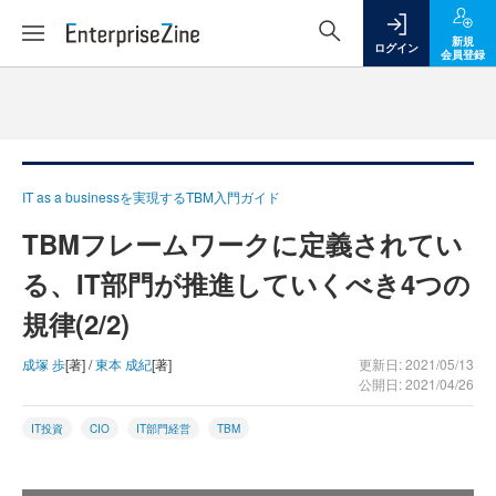
新規
ログイン
会員登録
IT as a businessを実現するTBM入門ガイド
TBMフレームワークに定義されてい
る、IT部門が推進していくべき4つの
規律(2/2)
成塚 歩
[著] /
東本 成紀
[著]
更新日: 2021/05/13
公開日: 2021/04/26
IT投資
CIO
IT部門経営
TBM