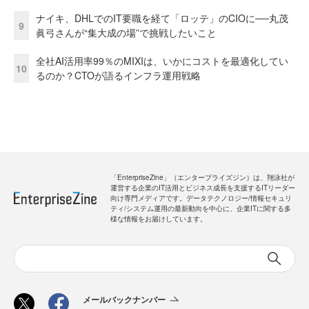
ナイキ、DHLでのIT要職を経て「ロッテ」のCIOに──丸茂
9
眞弓さんが“集大成の場”で挑戦したいこと
全社AI活用率99％のMIXIは、いかにコストを最適化してい
10
るのか？CTOが語るインフラ運用戦略
「EnterpriseZine」（エンタープライズジン）は、翔泳社が
運営する企業のIT活用とビジネス成長を支援するITリーダー
向け専門メディアです。データテクノロジー/情報セキュリ
ティ/システム運用の最新動向を中心に、企業ITに関する多
様な情報をお届けしています。
メールバックナンバー