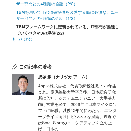
ザー部門との4種類の会話（2/2）
TBMを用いてITの価値提供を改善する際に必須な、ユー
ザー部門との4種類の会話（1/2）
TBMフレームワークに定義されている、IT部門が推進し
ていくべき4つの規律(2/2)
もっと読む
この記事の著者
成塚 歩（ナリヅカ アユム）
Apptio株式会社 代表取締役社長1979年生
まれ。慶應義塾大学卒業後、日本総合研究
所に入社。システムエンジニア、大手法人
向け営業を経て、2008年に日本マイクロソ
フトに転職。以後12年間にわたり、エンタ
ープライズ向けにビジネスを展開。直近で
はSmat Storeのイニシアティブを立ち上
げ、日本の...