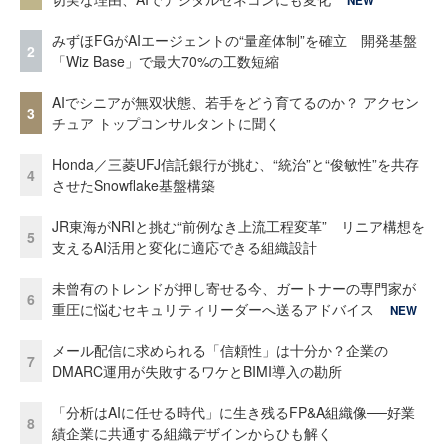
NEW
みずほFGがAIエージェントの“量産体制”を確立 開発基盤
2
「Wiz Base」で最大70%の工数短縮
AIでシニアが無双状態、若手をどう育てるのか？ アクセン
3
チュア トップコンサルタントに聞く
Honda／三菱UFJ信託銀行が挑む、“統治”と“俊敏性”を共存
4
させたSnowflake基盤構築
JR東海がNRIと挑む“前例なき上流工程変革” リニア構想を
5
支えるAI活用と変化に適応できる組織設計
未曾有のトレンドが押し寄せる今、ガートナーの専門家が
6
重圧に悩むセキュリティリーダーへ送るアドバイス
NEW
メール配信に求められる「信頼性」は十分か？企業の
7
DMARC運用が失敗するワケとBIMI導入の勘所
「分析はAIに任せる時代」に生き残るFP&A組織像──好業
8
績企業に共通する組織デザインからひも解く