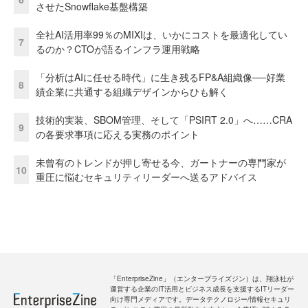
させたSnowflake基盤構築
全社AI活用率99％のMIXIは、いかにコストを最適化してい
7
るのか？CTOが語るインフラ運用戦略
「分析はAIに任せる時代」に生き残るFP&A組織像──好業
8
績企業に共通する組織デザインからひも解く
技術的実装、SBOM管理、そして「PSIRT 2.0」へ……CRA
9
の各要求事項に応える実務のポイント
未曾有のトレンドが押し寄せる今、ガートナーの専門家が
10
重圧に悩むセキュリティリーダーへ送るアドバイス
「EnterpriseZine」（エンタープライズジン）は、翔泳社が
運営する企業のIT活用とビジネス成長を支援するITリーダー
向け専門メディアです。データテクノロジー/情報セキュリ