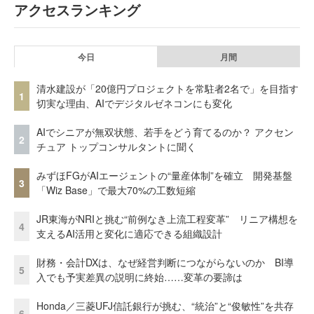
アクセスランキング
今日
月間
清水建設が「20億円プロジェクトを常駐者2名で」を目指す
1
切実な理由、AIでデジタルゼネコンにも変化
AIでシニアが無双状態、若手をどう育てるのか？ アクセン
2
チュア トップコンサルタントに聞く
みずほFGがAIエージェントの“量産体制”を確立 開発基盤
3
「Wiz Base」で最大70%の工数短縮
JR東海がNRIと挑む“前例なき上流工程変革” リニア構想を
4
支えるAI活用と変化に適応できる組織設計
財務・会計DXは、なぜ経営判断につながらないのか BI導
5
入でも予実差異の説明に終始……変革の要諦は
Honda／三菱UFJ信託銀行が挑む、“統治”と“俊敏性”を共存
6