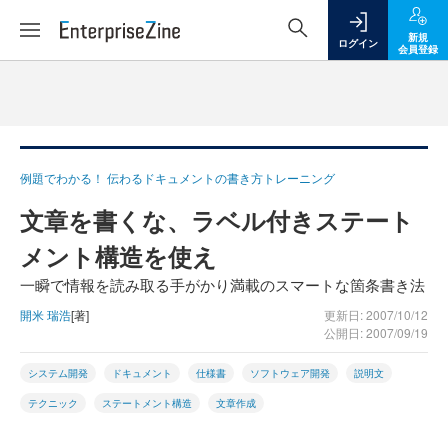
新規
ログイン
会員登録
例題でわかる！ 伝わるドキュメントの書き方トレーニング
文章を書くな、ラベル付きステート
メント構造を使え
一瞬で情報を読み取る手がかり満載のスマートな箇条書き法
開米 瑞浩
[著]
更新日: 2007/10/12
公開日: 2007/09/19
システム開発
ドキュメント
仕様書
ソフトウェア開発
説明文
テクニック
ステートメント構造
文章作成