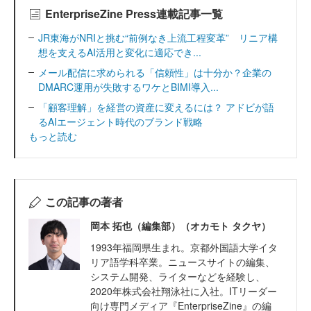
EnterpriseZine Press連載記事一覧
JR東海がNRIと挑む“前例なき上流工程変革” リニア構
想を支えるAI活用と変化に適応でき...
メール配信に求められる「信頼性」は十分か？企業の
DMARC運用が失敗するワケとBIMI導入...
「顧客理解」を経営の資産に変えるには？ アドビが語
るAIエージェント時代のブランド戦略
もっと読む
この記事の著者
岡本 拓也（編集部）（オカモト タクヤ）
1993年福岡県生まれ。京都外国語大学イタ
リア語学科卒業。ニュースサイトの編集、
システム開発、ライターなどを経験し、
2020年株式会社翔泳社に入社。ITリーダー
向け専門メディア『EnterpriseZine』の編