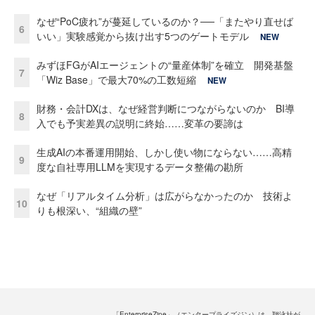
なぜ“PoC疲れ”が蔓延しているのか？──「またやり直せば
6
いい」実験感覚から抜け出す5つのゲートモデル
NEW
みずほFGがAIエージェントの“量産体制”を確立 開発基盤
7
「Wiz Base」で最大70%の工数短縮
NEW
財務・会計DXは、なぜ経営判断につながらないのか BI導
8
入でも予実差異の説明に終始……変革の要諦は
生成AIの本番運用開始、しかし使い物にならない……高精
9
度な自社専用LLMを実現するデータ整備の勘所
なぜ「リアルタイム分析」は広がらなかったのか 技術よ
10
りも根深い、“組織の壁”
「EnterpriseZine」（エンタープライズジン）は、翔泳社が