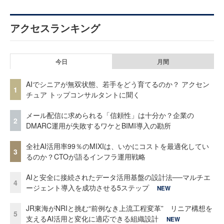
アクセスランキング
今日
月間
AIでシニアが無双状態、若手をどう育てるのか？ アクセン
1
チュア トップコンサルタントに聞く
メール配信に求められる「信頼性」は十分か？企業の
2
DMARC運用が失敗するワケとBIMI導入の勘所
全社AI活用率99％のMIXIは、いかにコストを最適化してい
3
るのか？CTOが語るインフラ運用戦略
AIと安全に接続されたデータ活用基盤の設計法──マルチエ
4
ージェント導入を成功させる5ステップ
NEW
JR東海がNRIと挑む“前例なき上流工程変革” リニア構想を
5
支えるAI活用と変化に適応できる組織設計
NEW