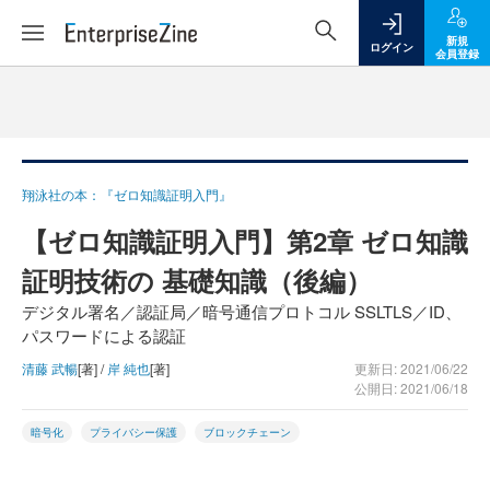
新規
ログイン
会員登録
翔泳社の本：『ゼロ知識証明入門』
【ゼロ知識証明入門】第2章 ゼロ知識
証明技術の 基礎知識（後編）
デジタル署名／認証局／暗号通信プロトコル SSLTLS／ID、
パスワードによる認証
清藤 武暢
[著] /
岸 純也
[著]
更新日: 2021/06/22
公開日: 2021/06/18
暗号化
プライバシー保護
ブロックチェーン