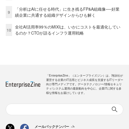
「分析はAIに任せる時代」に生き残るFP&A組織像──好業
9
績企業に共通する組織デザインからひも解く
全社AI活用率99％のMIXIは、いかにコストを最適化してい
10
るのか？CTOが語るインフラ運用戦略
「EnterpriseZine」（エンタープライズジン）は、翔泳社が
運営する企業のIT活用とビジネス成長を支援するITリーダー
向け専門メディアです。データテクノロジー/情報セキュリ
ティ/システム運用の最新動向を中心に、企業ITに関する多
様な情報をお届けしています。
メールバックナンバー