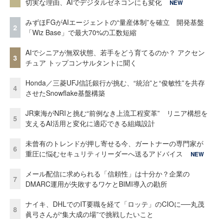
切実な理由、AIでデジタルゼネコンにも変化
NEW
みずほFGがAIエージェントの“量産体制”を確立 開発基盤
2
「Wiz Base」で最大70%の工数短縮
AIでシニアが無双状態、若手をどう育てるのか？ アクセン
3
チュア トップコンサルタントに聞く
Honda／三菱UFJ信託銀行が挑む、“統治”と“俊敏性”を共存
4
させたSnowflake基盤構築
JR東海がNRIと挑む“前例なき上流工程変革” リニア構想を
5
支えるAI活用と変化に適応できる組織設計
未曾有のトレンドが押し寄せる今、ガートナーの専門家が
6
重圧に悩むセキュリティリーダーへ送るアドバイス
NEW
メール配信に求められる「信頼性」は十分か？企業の
7
DMARC運用が失敗するワケとBIMI導入の勘所
ナイキ、DHLでのIT要職を経て「ロッテ」のCIOに──丸茂
8
眞弓さんが“集大成の場”で挑戦したいこと