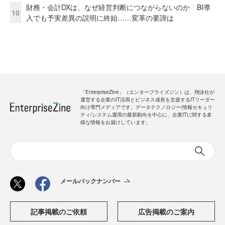
財務・会計DXは、なぜ経営判断につながらないのか BI導
10
入でも予実差異の説明に終始……変革の要諦は
「EnterpriseZine」（エンタープライズジン）は、翔泳社が
運営する企業のIT活用とビジネス成長を支援するITリーダー
向け専門メディアです。データテクノロジー/情報セキュリ
ティ/システム運用の最新動向を中心に、企業ITに関する多
様な情報をお届けしています。
メールバックナンバー
記事掲載のご依頼
広告掲載のご案内