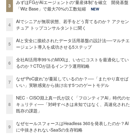
みずほFGがAIエージェントの“量産体制”を確立 開発基盤
3
「Wiz Base」で最大70%の工数短縮
NEW
AIでシニアが無双状態、若手をどう育てるのか？ アクセン
4
チュア トップコンサルタントに聞く
AIと安全に接続されたデータ活用基盤の設計法──マルチエ
5
ージェント導入を成功させる5ステップ
全社AI活用率99％のMIXIは、いかにコストを最適化してい
6
るのか？CTOが語るインフラ運用戦略
なぜ“PoC疲れ”が蔓延しているのか？──「またやり直せば
7
いい」実験感覚から抜け出す5つのゲートモデル
NEC・CISO淵上真一氏が説く「フロンティアAI」時代のセ
8
キュリティ──「対峙すべきは未知ではなく、高速化された
既存の課題」
なぜセールスフォースはHeadless 360を発表したのか？AI
9
に中抜きされないSaaSの生存戦略