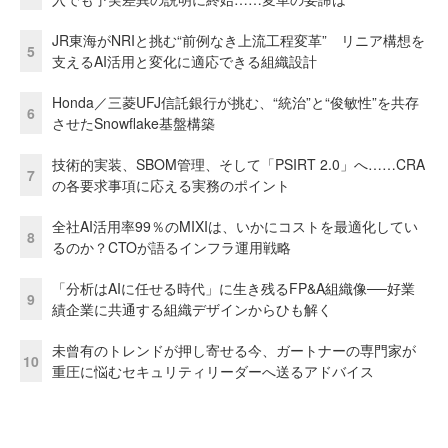
JR東海がNRIと挑む“前例なき上流工程変革” リニア構想を
5
支えるAI活用と変化に適応できる組織設計
Honda／三菱UFJ信託銀行が挑む、“統治”と“俊敏性”を共存
6
させたSnowflake基盤構築
技術的実装、SBOM管理、そして「PSIRT 2.0」へ……CRA
7
の各要求事項に応える実務のポイント
全社AI活用率99％のMIXIは、いかにコストを最適化してい
8
るのか？CTOが語るインフラ運用戦略
「分析はAIに任せる時代」に生き残るFP&A組織像──好業
9
績企業に共通する組織デザインからひも解く
未曾有のトレンドが押し寄せる今、ガートナーの専門家が
10
重圧に悩むセキュリティリーダーへ送るアドバイス