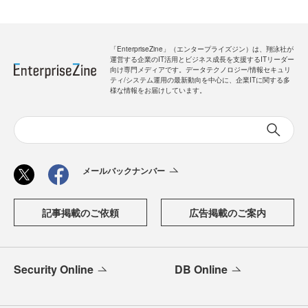
「EnterpriseZine」（エンタープライズジン）は、翔泳社が
運営する企業のIT活用とビジネス成長を支援するITリーダー
向け専門メディアです。データテクノロジー/情報セキュリ
ティ/システム運用の最新動向を中心に、企業ITに関する多
様な情報をお届けしています。
メールバックナンバー
記事掲載のご依頼
広告掲載のご案内
Security Online
DB Online