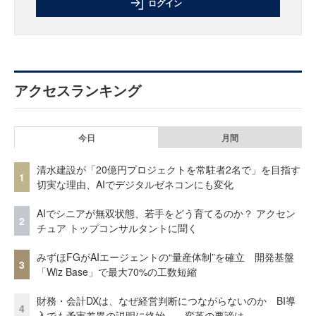
ログイン
アクセスランキング
今日
月間
清水建設が「20億円プロジェクトを常駐者2名で」を目指す
1
切実な理由、AIでデジタルゼネコンにも変化
AIでシニアが無双状態、若手をどう育てるのか？ アクセン
2
チュア トップコンサルタントに聞く
みずほFGがAIエージェントの“量産体制”を確立 開発基盤
3
「Wiz Base」で最大70%の工数短縮
財務・会計DXは、なぜ経営判断につながらないのか BI導
4
入でも予実差異の説明に終始……変革の要諦は