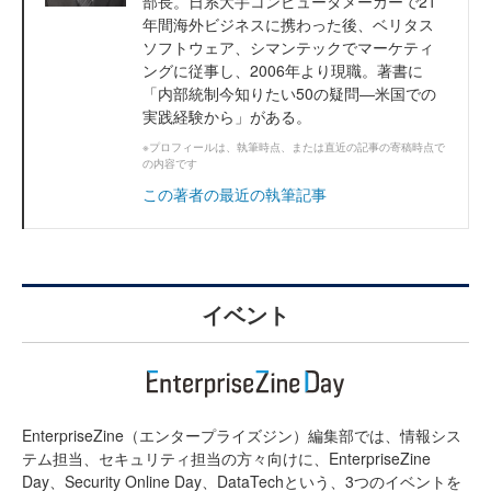
部長。日系大手コンピュータメーカーで21
年間海外ビジネスに携わった後、ベリタス
ソフトウェア、シマンテックでマーケティ
ングに従事し、2006年より現職。著書に
「内部統制今知りたい50の疑問―米国での
実践経験から」がある。
※プロフィールは、執筆時点、または直近の記事の寄稿時点で
の内容です
この著者の最近の執筆記事
イベント
EnterpriseZine（エンタープライズジン）編集部では、情報シス
テム担当、セキュリティ担当の方々向けに、EnterpriseZine
Day、Security Online Day、DataTechという、3つのイベントを