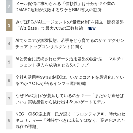
メール配信に求められる「信頼性」は十分か？企業の
2
DMARC運用が失敗するワケとBIMI導入の勘所
みずほFGがAIエージェントの“量産体制”を確立 開発基盤
3
「Wiz Base」で最大70%の工数短縮
NEW
AIでシニアが無双状態、若手をどう育てるのか？ アクセン
4
チュア トップコンサルタントに聞く
AIと安全に接続されたデータ活用基盤の設計法──マルチエ
5
ージェント導入を成功させる5ステップ
全社AI活用率99％のMIXIは、いかにコストを最適化してい
6
るのか？CTOが語るインフラ運用戦略
なぜ“PoC疲れ”が蔓延しているのか？──「またやり直せば
7
いい」実験感覚から抜け出す5つのゲートモデル
NEC・CISO淵上真一氏が説く「フロンティアAI」時代のセ
8
キュリティ──「対峙すべきは未知ではなく、高速化された
既存の課題」