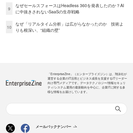
なぜセールスフォースはHeadless 360を発表したのか？AI
9
に中抜きされないSaaSの生存戦略
なぜ「リアルタイム分析」は広がらなかったのか 技術よ
10
りも根深い、“組織の壁”
「EnterpriseZine」（エンタープライズジン）は、翔泳社が
運営する企業のIT活用とビジネス成長を支援するITリーダー
向け専門メディアです。データテクノロジー/情報セキュリ
ティ/システム運用の最新動向を中心に、企業ITに関する多
様な情報をお届けしています。
メールバックナンバー