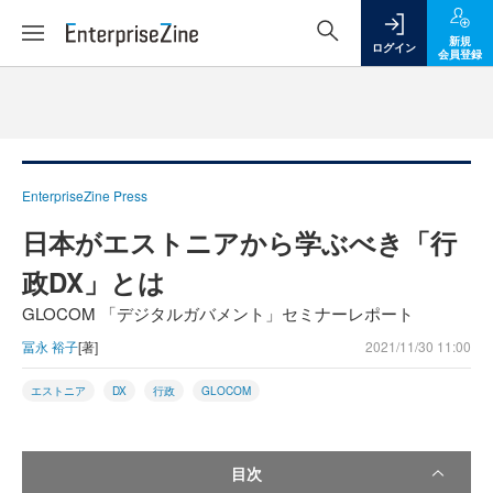
新規
ログイン
会員登録
EnterpriseZine Press
日本がエストニアから学ぶべき「行
政DX」とは
GLOCOM 「デジタルガバメント」セミナーレポート
冨永 裕子
[著]
2021/11/30 11:00
エストニア
DX
行政
GLOCOM
目次