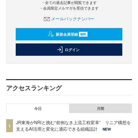
・全ての過去記事が閲覧できます
・会員限定メルマガを受信できます
メールバックナンバー
新規会員登録
無料
ログイン
アクセスランキング
今日
月間
JR東海がNRIと挑む“前例なき上流工程変革” リニア構想を
1
支えるAI活用と変化に適応できる組織設計
NEW