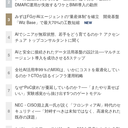
2
DMARC運用が失敗するワケとBIMI導入の勘所
みずほFGがAIエージェントの“量産体制”を確立 開発基盤
3
「Wiz Base」で最大70%の工数短縮
NEW
AIでシニアが無双状態、若手をどう育てるのか？ アクセン
4
チュア トップコンサルタントに聞く
AIと安全に接続されたデータ活用基盤の設計法──マルチエ
5
ージェント導入を成功させる5ステップ
全社AI活用率99％のMIXIは、いかにコストを最適化してい
6
るのか？CTOが語るインフラ運用戦略
なぜ“PoC疲れ”が蔓延しているのか？──「またやり直せば
7
いい」実験感覚から抜け出す5つのゲートモデル
NEC・CISO淵上真一氏が説く「フロンティアAI」時代のセ
8
キュリティ──「対峙すべきは未知ではなく、高速化された
既存の課題」