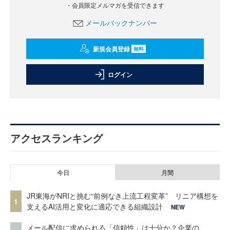
・会員限定メルマガを受信できます
メールバックナンバー
新規会員登録
無料
ログイン
アクセスランキング
今日
月間
JR東海がNRIと挑む“前例なき上流工程変革” リニア構想を
1
支えるAI活用と変化に適応できる組織設計
NEW
メール配信に求められる「信頼性」は十分か？企業の