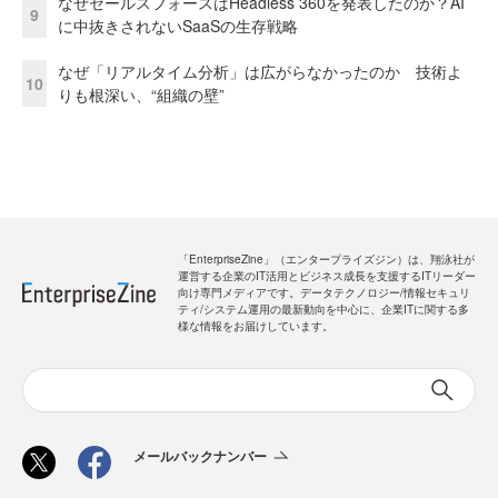
なぜセールスフォースはHeadless 360を発表したのか？AI
9
に中抜きされないSaaSの生存戦略
なぜ「リアルタイム分析」は広がらなかったのか 技術よ
10
りも根深い、“組織の壁”
「EnterpriseZine」（エンタープライズジン）は、翔泳社が
運営する企業のIT活用とビジネス成長を支援するITリーダー
向け専門メディアです。データテクノロジー/情報セキュリ
ティ/システム運用の最新動向を中心に、企業ITに関する多
様な情報をお届けしています。
メールバックナンバー