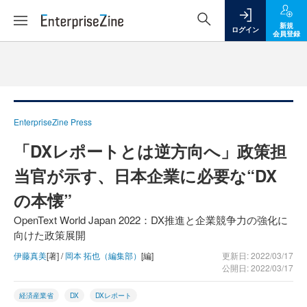
新規
ログイン
会員登録
EnterpriseZine Press
「DXレポートとは逆方向へ」政策担
当官が示す、日本企業に必要な“DX
の本懐”
OpenText World Japan 2022：DX推進と企業競争力の強化に
向けた政策展開
伊藤真美
[著] /
岡本 拓也（編集部）
[編]
更新日: 2022/03/17
公開日: 2022/03/17
経済産業省
DX
DXレポート