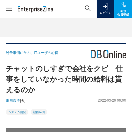
新規
ログイン
会員登録
紛争事例に学ぶ、ITユーザの心得
チャットのしすぎで会社をクビ 仕
事をしていなかった時間の給料は貰
えるのか
細川義洋
[著]
2022/03/29 09:00
システム開発
勤務時間