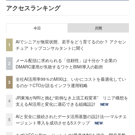
アクセスランキング
今日
月間
AIでシニアが無双状態、若手をどう育てるのか？ アクセン
1
チュア トップコンサルタントに聞く
メール配信に求められる「信頼性」は十分か？企業の
2
DMARC運用が失敗するワケとBIMI導入の勘所
全社AI活用率99％のMIXIは、いかにコストを最適化してい
3
るのか？CTOが語るインフラ運用戦略
JR東海がNRIと挑む“前例なき上流工程変革” リニア構想を
4
支えるAI活用と変化に適応できる組織設計
NEW
AIと安全に接続されたデータ活用基盤の設計法──マルチエ
5
ージェント導入を成功させる5ステップ
NEW
みずほFGがAIエージェントの“量産体制”を確立 開発基盤