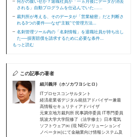
何かの腹いせか？退職社員が「一ヵ月後にデータが消去
される」自動プログラムを仕込んでいた……
裁判所が考える、そのデータが「営業秘密」だと判断さ
れる3つの要件──なぜ“主観”で管理方法...
名刺管理ツール内の「名刺情報」を退職社員が持ち出し
た──損害賠償を請求するために必要な条件...
もっと読む
この記事の著者
細川義洋（ホソカワヨシヒロ）
ITプロセスコンサルタント
経済産業省デジタル統括アドバイザー兼最
高情報セキュリティアドバイザ
元東京地方裁判所 民事調停委員 IT専門委員
筑波大学大学院修了（法学修士）日本電気
ソフトウェア㈱ (現 NECソリューションイ
ノベータ㈱)にて金融業向け情報システム及