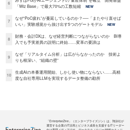
6
「Wiz Base」で最大70%の工数短縮
NEW
なぜ“PoC疲れ”が蔓延しているのか？──「またやり直せば
7
いい」実験感覚から抜け出す5つのゲートモデル
NEW
財務・会計DXは、なぜ経営判断につながらないのか BI導
8
入でも予実差異の説明に終始……変革の要諦は
なぜ「リアルタイム分析」は広がらなかったのか 技術よ
9
りも根深い、“組織の壁”
生成AIの本番運用開始、しかし使い物にならない……高精
10
度な自社専用LLMを実現するデータ整備の勘所
「EnterpriseZine」（エンタープライズジン）は、翔泳社が
運営する企業のIT活用とビジネス成長を支援するITリーダー
向け専門メディアです。データテクノロジー/情報セキュリ