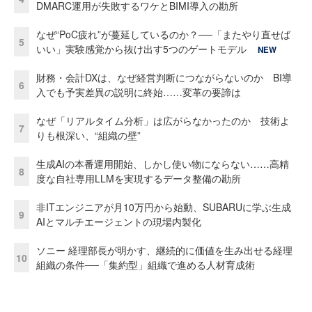
DMARC運用が失敗するワケとBIMI導入の勘所
なぜ“PoC疲れ”が蔓延しているのか？──「またやり直せば
5
いい」実験感覚から抜け出す5つのゲートモデル
NEW
財務・会計DXは、なぜ経営判断につながらないのか BI導
6
入でも予実差異の説明に終始……変革の要諦は
なぜ「リアルタイム分析」は広がらなかったのか 技術よ
7
りも根深い、“組織の壁”
生成AIの本番運用開始、しかし使い物にならない……高精
8
度な自社専用LLMを実現するデータ整備の勘所
非ITエンジニアが月10万円から始動、SUBARUに学ぶ生成
9
AIとマルチエージェントの現場内製化
ソニー 経理部長が明かす、継続的に価値を生み出せる経理
10
組織の条件──「集約型」組織で進める人材育成術