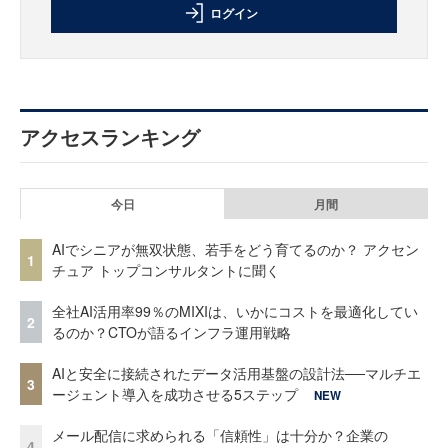
ログイン
アクセスランキング
今日
月間
AIでシニアが無双状態、若手をどう育てるのか？ アクセン
1
チュア トップコンサルタントに聞く
全社AI活用率99％のMIXIは、いかにコストを最適化してい
2
るのか？CTOが語るインフラ運用戦略
AIと安全に接続されたデータ活用基盤の設計法──マルチエ
3
ージェント導入を成功させる5ステップ
NEW
メール配信に求められる「信頼性」は十分か？企業の
4