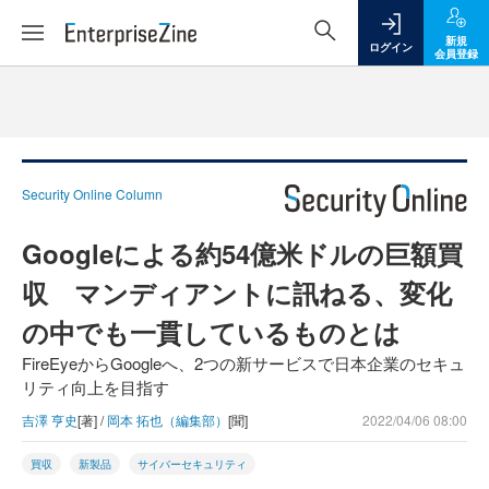
新規
ログイン
会員登録
Security Online Column
Googleによる約54億米ドルの巨額買
収 マンディアントに訊ねる、変化
の中でも一貫しているものとは
FireEyeからGoogleへ、2つの新サービスで日本企業のセキュ
リティ向上を目指す
吉澤 亨史
[著] /
岡本 拓也（編集部）
[聞]
2022/04/06 08:00
買収
新製品
サイバーセキュリティ