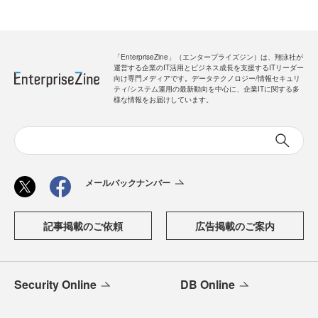
「EnterpriseZine」（エンタープライズジン）は、翔泳社が
運営する企業のIT活用とビジネス成長を支援するITリーダー
向け専門メディアです。データテクノロジー/情報セキュリ
ティ/システム運用の最新動向を中心に、企業ITに関する多
様な情報をお届けしています。
メールバックナンバー
記事掲載のご依頼
広告掲載のご案内
Security Online
DB Online