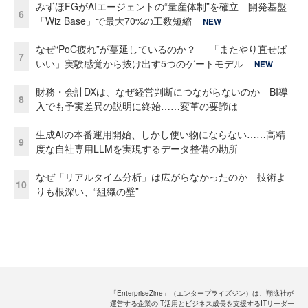
みずほFGがAIエージェントの“量産体制”を確立 開発基盤
6
「Wiz Base」で最大70%の工数短縮
NEW
なぜ“PoC疲れ”が蔓延しているのか？──「またやり直せば
7
いい」実験感覚から抜け出す5つのゲートモデル
NEW
財務・会計DXは、なぜ経営判断につながらないのか BI導
8
入でも予実差異の説明に終始……変革の要諦は
生成AIの本番運用開始、しかし使い物にならない……高精
9
度な自社専用LLMを実現するデータ整備の勘所
なぜ「リアルタイム分析」は広がらなかったのか 技術よ
10
りも根深い、“組織の壁”
「EnterpriseZine」（エンタープライズジン）は、翔泳社が
運営する企業のIT活用とビジネス成長を支援するITリーダー