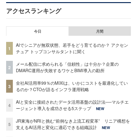
アクセスランキング
今日
月間
AIでシニアが無双状態、若手をどう育てるのか？ アクセン
1
チュア トップコンサルタントに聞く
メール配信に求められる「信頼性」は十分か？企業の
2
DMARC運用が失敗するワケとBIMI導入の勘所
全社AI活用率99％のMIXIは、いかにコストを最適化してい
3
るのか？CTOが語るインフラ運用戦略
AIと安全に接続されたデータ活用基盤の設計法──マルチエ
4
ージェント導入を成功させる5ステップ
NEW
JR東海がNRIと挑む“前例なき上流工程変革” リニア構想を
5
支えるAI活用と変化に適応できる組織設計
NEW