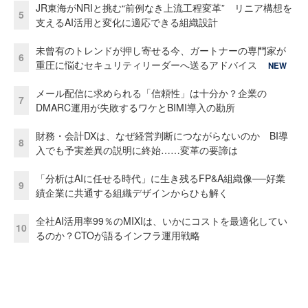
JR東海がNRIと挑む“前例なき上流工程変革” リニア構想を
5
支えるAI活用と変化に適応できる組織設計
未曾有のトレンドが押し寄せる今、ガートナーの専門家が
6
重圧に悩むセキュリティリーダーへ送るアドバイス
NEW
メール配信に求められる「信頼性」は十分か？企業の
7
DMARC運用が失敗するワケとBIMI導入の勘所
財務・会計DXは、なぜ経営判断につながらないのか BI導
8
入でも予実差異の説明に終始……変革の要諦は
「分析はAIに任せる時代」に生き残るFP&A組織像──好業
9
績企業に共通する組織デザインからひも解く
全社AI活用率99％のMIXIは、いかにコストを最適化してい
10
るのか？CTOが語るインフラ運用戦略