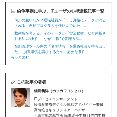
紛争事例に学ぶ、ITユーザの心得連載記事一覧
何かの腹いせか？退職社員が「一ヵ月後にデータが消去
される」自動プログラムを仕込んでいた……
裁判所が考える、そのデータが「営業秘密」だと判断さ
れる3つの要件──なぜ“主観”で管理方法...
名刺管理ツール内の「名刺情報」を退職社員が持ち出し
た──損害賠償を請求するために必要な条件...
もっと読む
この記事の著者
細川義洋（ホソカワヨシヒロ）
ITプロセスコンサルタント
経済産業省デジタル統括アドバイザー兼最
高情報セキュリティアドバイザ
元東京地方裁判所 民事調停委員 IT専門委員