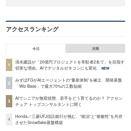
アクセスランキング
今日
月間
清水建設が「20億円プロジェクトを常駐者2名で」を目指す
1
切実な理由、AIでデジタルゼネコンにも変化
NEW
みずほFGがAIエージェントの“量産体制”を確立 開発基盤
2
「Wiz Base」で最大70%の工数短縮
AIでシニアが無双状態、若手をどう育てるのか？ アクセン
3
チュア トップコンサルタントに聞く
Honda／三菱UFJ信託銀行が挑む、“統治”と“俊敏性”を共存
4
させたSnowflake基盤構築