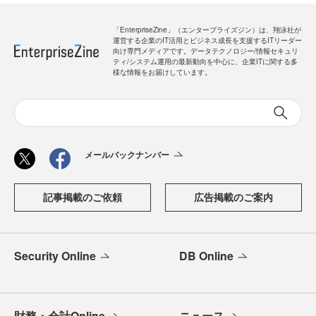
「EnterpriseZine」（エンタープライズジン）は、翔泳社が
運営する企業のIT活用とビジネス成長を支援するITリーダー
向け専門メディアです。データテクノロジー/情報セキュリ
ティ/システム運用の最新動向を中心に、企業ITに関する多
様な情報をお届けしています。
メールバックナンバー
記事掲載のご依頼
広告掲載のご案内
Security Online
DB Online
財務・会計Online
ニュース