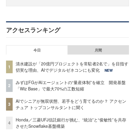
アクセスランキング
今日
月間
清水建設が「20億円プロジェクトを常駐者2名で」を目指す
1
切実な理由、AIでデジタルゼネコンにも変化
NEW
みずほFGがAIエージェントの“量産体制”を確立 開発基盤
2
「Wiz Base」で最大70%の工数短縮
AIでシニアが無双状態、若手をどう育てるのか？ アクセン
3
チュア トップコンサルタントに聞く
Honda／三菱UFJ信託銀行が挑む、“統治”と“俊敏性”を共存
4
させたSnowflake基盤構築