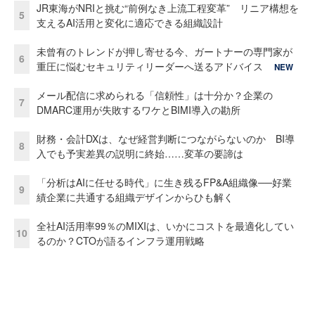
JR東海がNRIと挑む“前例なき上流工程変革” リニア構想を
5
支えるAI活用と変化に適応できる組織設計
未曾有のトレンドが押し寄せる今、ガートナーの専門家が
6
重圧に悩むセキュリティリーダーへ送るアドバイス
NEW
メール配信に求められる「信頼性」は十分か？企業の
7
DMARC運用が失敗するワケとBIMI導入の勘所
財務・会計DXは、なぜ経営判断につながらないのか BI導
8
入でも予実差異の説明に終始……変革の要諦は
「分析はAIに任せる時代」に生き残るFP&A組織像──好業
9
績企業に共通する組織デザインからひも解く
全社AI活用率99％のMIXIは、いかにコストを最適化してい
10
るのか？CTOが語るインフラ運用戦略