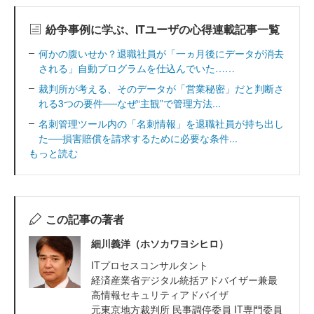
紛争事例に学ぶ、ITユーザの心得連載記事一覧
何かの腹いせか？退職社員が「一ヵ月後にデータが消去
される」自動プログラムを仕込んでいた……
裁判所が考える、そのデータが「営業秘密」だと判断さ
れる3つの要件──なぜ“主観”で管理方法...
名刺管理ツール内の「名刺情報」を退職社員が持ち出し
た──損害賠償を請求するために必要な条件...
もっと読む
この記事の著者
細川義洋（ホソカワヨシヒロ）
ITプロセスコンサルタント
経済産業省デジタル統括アドバイザー兼最
高情報セキュリティアドバイザ
元東京地方裁判所 民事調停委員 IT専門委員