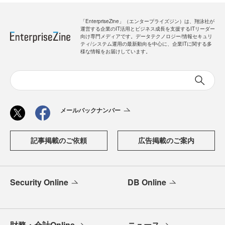
「EnterpriseZine」（エンタープライズジン）は、翔泳社が
運営する企業のIT活用とビジネス成長を支援するITリーダー
向け専門メディアです。データテクノロジー/情報セキュリ
ティ/システム運用の最新動向を中心に、企業ITに関する多
様な情報をお届けしています。
メールバックナンバー
記事掲載のご依頼
広告掲載のご案内
Security Online
DB Online
財務・会計Online
ニュース