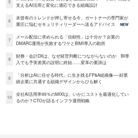
5
支えるAI活用と変化に適応できる組織設計
未曾有のトレンドが押し寄せる今、ガートナーの専門家が
6
重圧に悩むセキュリティリーダーへ送るアドバイス
NEW
メール配信に求められる「信頼性」は十分か？企業の
7
DMARC運用が失敗するワケとBIMI導入の勘所
財務・会計DXは、なぜ経営判断につながらないのか BI導
8
入でも予実差異の説明に終始……変革の要諦は
「分析はAIに任せる時代」に生き残るFP&A組織像──好業
9
績企業に共通する組織デザインからひも解く
全社AI活用率99％のMIXIは、いかにコストを最適化してい
10
るのか？CTOが語るインフラ運用戦略