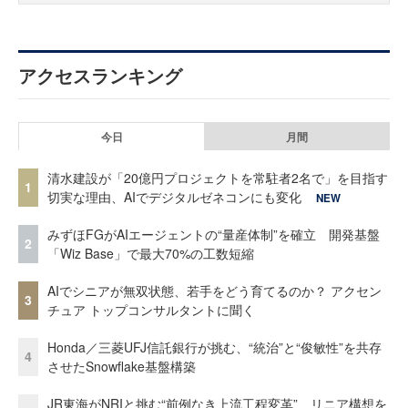
アクセスランキング
今日
月間
清水建設が「20億円プロジェクトを常駐者2名で」を目指す
1
切実な理由、AIでデジタルゼネコンにも変化
NEW
みずほFGがAIエージェントの“量産体制”を確立 開発基盤
2
「Wiz Base」で最大70%の工数短縮
AIでシニアが無双状態、若手をどう育てるのか？ アクセン
3
チュア トップコンサルタントに聞く
Honda／三菱UFJ信託銀行が挑む、“統治”と“俊敏性”を共存
4
させたSnowflake基盤構築
JR東海がNRIと挑む“前例なき上流工程変革” リニア構想を