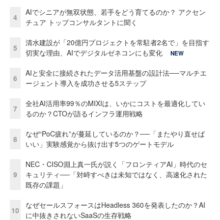
AIでシニアが無双状態、若手をどう育てるのか？ アクセン
4
チュア トップコンサルタントに聞く
清水建設が「20億円プロジェクトを常駐者2名で」を目指す
5
切実な理由、AIでデジタルゼネコンにも変化
NEW
AIと安全に接続されたデータ活用基盤の設計法──マルチエ
6
ージェント導入を成功させる5ステップ
全社AI活用率99％のMIXIは、いかにコストを最適化してい
7
るのか？CTOが語るインフラ運用戦略
なぜ“PoC疲れ”が蔓延しているのか？──「またやり直せば
8
いい」実験感覚から抜け出す5つのゲートモデル
NEC・CISO淵上真一氏が説く「フロンティアAI」時代のセ
9
キュリティ──「対峙すべきは未知ではなく、高速化された
既存の課題」
なぜセールスフォースはHeadless 360を発表したのか？AI
10
に中抜きされないSaaSの生存戦略