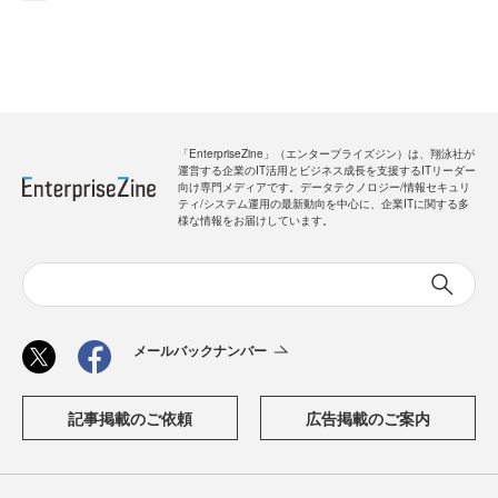
「EnterpriseZine」（エンタープライズジン）は、翔泳社が
運営する企業のIT活用とビジネス成長を支援するITリーダー
向け専門メディアです。データテクノロジー/情報セキュリ
ティ/システム運用の最新動向を中心に、企業ITに関する多
様な情報をお届けしています。
メールバックナンバー
記事掲載のご依頼
広告掲載のご案内