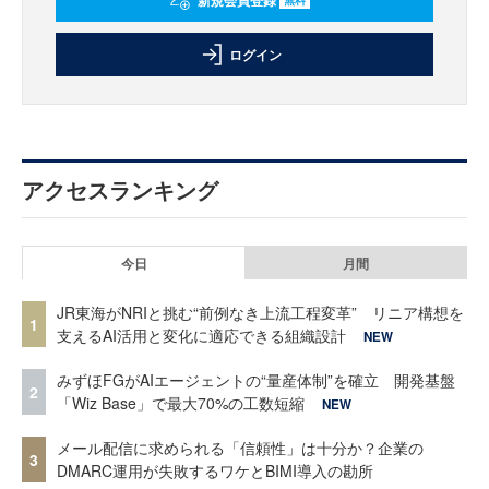
新規会員登録
ログイン
アクセスランキング
今日
月間
JR東海がNRIと挑む“前例なき上流工程変革” リニア構想を
1
支えるAI活用と変化に適応できる組織設計
NEW
みずほFGがAIエージェントの“量産体制”を確立 開発基盤
2
「Wiz Base」で最大70%の工数短縮
NEW
メール配信に求められる「信頼性」は十分か？企業の
3
DMARC運用が失敗するワケとBIMI導入の勘所