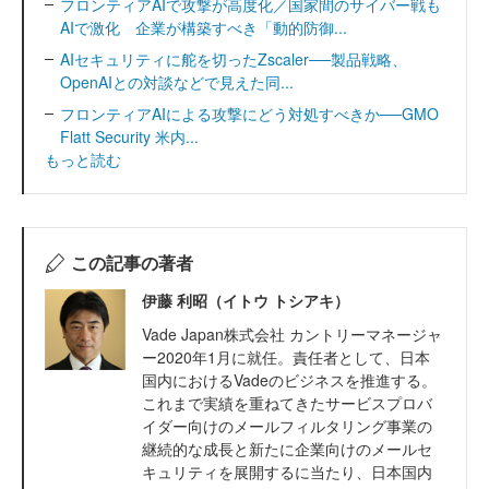
フロンティアAIで攻撃が高度化／国家間のサイバー戦も
AIで激化 企業が構築すべき「動的防御...
AIセキュリティに舵を切ったZscaler──製品戦略、
OpenAIとの対談などで見えた同...
フロンティアAIによる攻撃にどう対処すべきか──GMO
Flatt Security 米内...
もっと読む
この記事の著者
伊藤 利昭（イトウ トシアキ）
Vade Japan株式会社 カントリーマネージャ
ー2020年1月に就任。責任者として、日本
国内におけるVadeのビジネスを推進する。
これまで実績を重ねてきたサービスプロバ
イダー向けのメールフィルタリング事業の
継続的な成長と新たに企業向けのメールセ
キュリティを展開するに当たり、日本国内