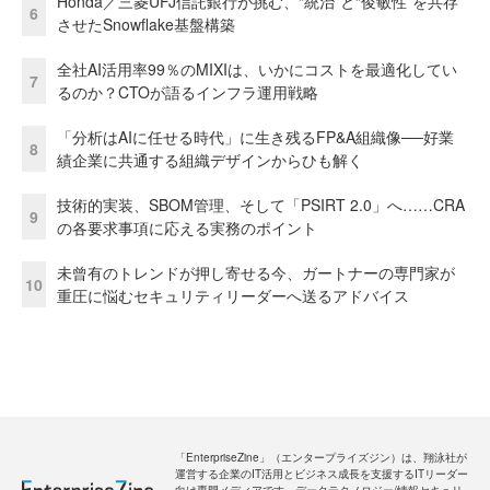
Honda／三菱UFJ信託銀行が挑む、“統治”と“俊敏性”を共存
6
させたSnowflake基盤構築
全社AI活用率99％のMIXIは、いかにコストを最適化してい
7
るのか？CTOが語るインフラ運用戦略
「分析はAIに任せる時代」に生き残るFP&A組織像──好業
8
績企業に共通する組織デザインからひも解く
技術的実装、SBOM管理、そして「PSIRT 2.0」へ……CRA
9
の各要求事項に応える実務のポイント
未曾有のトレンドが押し寄せる今、ガートナーの専門家が
10
重圧に悩むセキュリティリーダーへ送るアドバイス
「EnterpriseZine」（エンタープライズジン）は、翔泳社が
運営する企業のIT活用とビジネス成長を支援するITリーダー