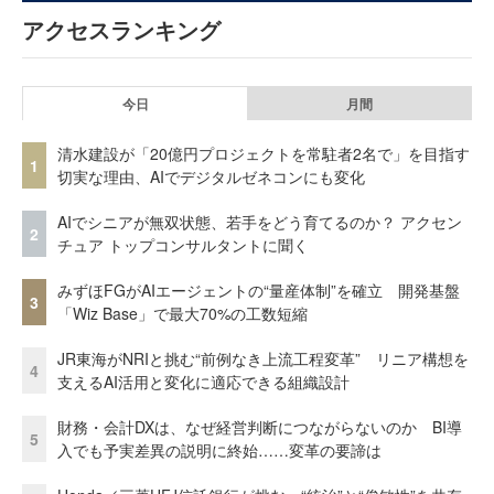
アクセスランキング
今日
月間
清水建設が「20億円プロジェクトを常駐者2名で」を目指す
1
切実な理由、AIでデジタルゼネコンにも変化
AIでシニアが無双状態、若手をどう育てるのか？ アクセン
2
チュア トップコンサルタントに聞く
みずほFGがAIエージェントの“量産体制”を確立 開発基盤
3
「Wiz Base」で最大70%の工数短縮
JR東海がNRIと挑む“前例なき上流工程変革” リニア構想を
4
支えるAI活用と変化に適応できる組織設計
財務・会計DXは、なぜ経営判断につながらないのか BI導
5
入でも予実差異の説明に終始……変革の要諦は