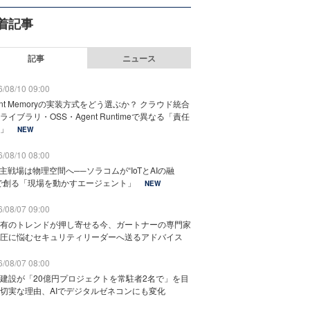
着記事
記事
ニュース
/08/10 09:00
ent Memoryの実装方式をどう選ぶか？ クラウド統合
ライブラリ・OSS・Agent Runtimeで異なる「責任
」
NEW
/08/10 08:00
の主戦場は物理空間へ──ソラコムが“IoTとAIの融
で創る「現場を動かすエージェント」
NEW
/08/07 09:00
有のトレンドが押し寄せる今、ガートナーの専門家
圧に悩むセキュリティリーダーへ送るアドバイス
/08/07 08:00
建設が「20億円プロジェクトを常駐者2名で」を目
切実な理由、AIでデジタルゼネコンにも変化