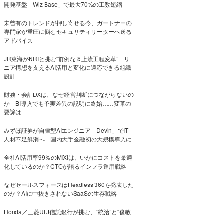
開発基盤「Wiz Base」で最大70%の工数短縮
未曾有のトレンドが押し寄せる今、ガートナーの
専門家が重圧に悩むセキュリティリーダーへ送る
アドバイス
JR東海がNRIと挑む“前例なき上流工程変革” リ
ニア構想を支えるAI活用と変化に適応できる組織
設計
財務・会計DXは、なぜ経営判断につながらないの
か BI導入でも予実差異の説明に終始……変革の
要諦は
みずほ証券が自律型AIエンジニア「Devin」でIT
人材不足解消へ 国内大手金融初の大規模導入に
全社AI活用率99％のMIXIは、いかにコストを最適
化しているのか？CTOが語るインフラ運用戦略
なぜセールスフォースはHeadless 360を発表した
のか？AIに中抜きされないSaaSの生存戦略
Honda／三菱UFJ信託銀行が挑む、“統治”と“俊敏