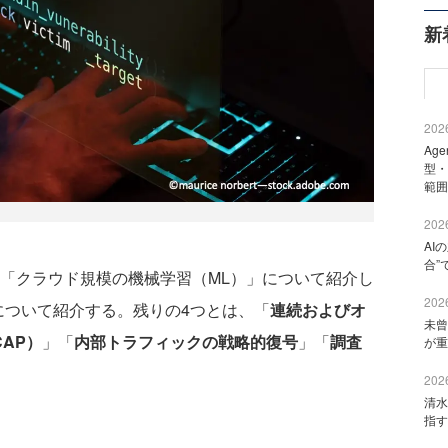
新
2026
Ag
型・
範囲
2026
AI
合”
「クラウド規模の機械学習（ML）」について紹介し
2026
について紹介する。残りの4つとは、「
連続およびオ
未曾
AP）
」「
内部トラフィックの戦略的復号
」「
調査
が重
2026
清水
指す