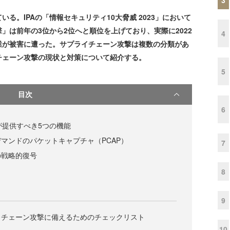
。IPAの「情報セキュリティ10大脅威 2023」において
」は前年の3位から2位へと順位を上げており、実際に2022
4
業が被害に遭った。サプライチェーン攻撃は複数の分類があ
チェーン攻撃の現状と対策について紹介する。
5
目次
6
が提供すべき5つの機能
マンドのパケットキャプチャ（PCAP）
7
の戦略的復号
8
9
イチェーン攻撃に備えるためのチェックリスト
10