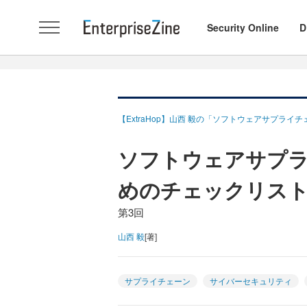
Security Online
D
【ExtraHop】山西 毅の「ソフトウェアサプライ
ソフトウェアサプ
めのチェックリス
第3回
山西 毅
[著]
サプライチェーン
サイバーセキュリティ