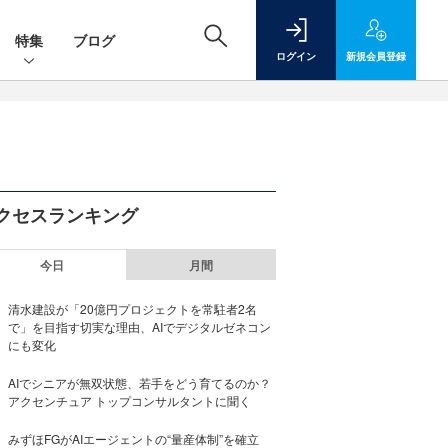
特集
ブログ
ログイン
新規
会員登録
クセスランキング
今日
月間
清水建設が「20億円プロジェクトを常駐者2名
で」を目指す切実な理由、AIでデジタルゼネコン
にも変化
AIでシニアが無双状態、若手をどう育てるのか？
アクセンチュア トップコンサルタントに聞く
みずほFGがAIエージェントの“量産体制”を確立