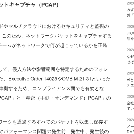
2026
トキャプチャ（PCAP）
みず
盤「
ドやマルチクラウドにおけるセキュリティと監視の
2026
JR
る。このため、ネットワークパケットをキャプチャする
想を
Tチームがネットワークで何が起こっているかを正確
2026
なぜ
せば
して、侵入方法や影響範囲を特定するためのフォレ
2026
utive Order 14028やOMB M-21-31といった
AI
チエ
準拠するため、コンプライアンス面でも有効とな
2026
PCAP」と「精密（手動・オンデマンド）PCAP」の
全社
てい
2026
ワークを通過するすべてのパケットを収集し保存す
メー
やパフォーマンス問題の発生前、発生中、発生後の
DM