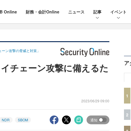
B Online
財務・会計Online
ニュース
記事
イベント
チェーン攻撃の脅威と対策」
ア
ライチェーン攻撃に備えるた
ト
1
2023/06/29 09:00
2
NDR
SBOM
通知
3