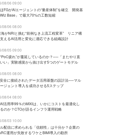
/08/06 09:00
ほFGがAIエージェントの“量産体制”を確立 開発基
Wiz Base」で最大70%の工数短縮
/08/06 08:00
東海がNRIと挑む“前例なき上流工程変革” リニア構
支えるAI活用と変化に適応できる組織設計
/08/05 09:00
“PoC疲れ”が蔓延しているのか？──「またやり直
いい」実験感覚から抜け出す5つのゲートモデル
/08/05 08:00
と安全に接続されたデータ活用基盤の設計法──マル
ージェント導入を成功させる5ステップ
/08/04 08:00
AI活用率99％のMIXIは、いかにコストを最適化し
るのか？CTOが語るインフラ運用戦略
/08/03 10:00
ル配信に求められる「信頼性」は十分か？企業の
ARC運用が失敗するワケとBIMI導入の勘所