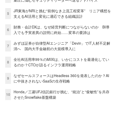
JR東海がNRIと挑む“前例なき上流工程変革” リニア構想を
5
支えるAI活用と変化に適応できる組織設計
財務・会計DXは、なぜ経営判断につながらないのか BI導
6
入でも予実差異の説明に終始……変革の要諦は
みずほ証券が自律型AIエンジニア「Devin」でIT人材不足解
7
消へ 国内大手金融初の大規模導入に
全社AI活用率99％のMIXIは、いかにコストを最適化してい
8
るのか？CTOが語るインフラ運用戦略
なぜセールスフォースはHeadless 360を発表したのか？AI
9
に中抜きされないSaaSの生存戦略
Honda／三菱UFJ信託銀行が挑む、“統治”と“俊敏性”を共存
10
させたSnowflake基盤構築