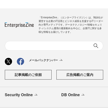
「EnterpriseZine」（エンタープライズジン）は、翔泳社が
運営する企業のIT活用とビジネス成長を支援するITリーダー
向け専門メディアです。データテクノロジー/情報セキュリ
ティ/システム運用の最新動向を中心に、企業ITに関する多
様な情報をお届けしています。
メールバックナンバー
記事掲載のご依頼
広告掲載のご案内
Security Online
DB Online