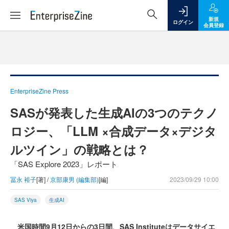
新規
ログイン
会員登録
EnterpriseZine Press
SASが発表した生成AIの3つのテクノ
ロジー、「LLM ×合成データ×デジタ
ルツイン」の戦略とは？
「SAS Explore 2023」レポート
冨永 裕子
[著] /
京部康男 (編集部)
[編]
2023/09/29 10:00
SAS Viya
生成AI
米国時間9月12日からの3日間、SAS Instituteはデータサイエ