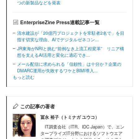
つの新製品などを発表
EnterpriseZine Press連載記事一覧
清水建設が「20億円プロジェクトを常駐者2名で」を目
指す切実な理由、AIでデジタルゼネコン...
JR東海がNRIと挑む“前例なき上流工程変革” リニア構
想を支えるAI活用と変化に適応でき...
メール配信に求められる「信頼性」は十分か？企業の
DMARC運用が失敗するワケとBIMI導入...
もっと読む
この記事の著者
冨永 裕子（トミナガ ユウコ）
IT調査会社（ITR、IDC Japan）で、エン
タープライズIT分野におけるソフトウエア