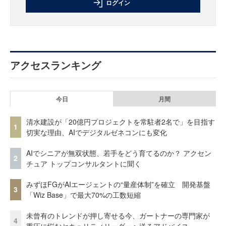
ログイン
アクセスランキング
今日
月間
清水建設が「20億円プロジェクトを常駐者2名で」を目指す
1
切実な理由、AIでデジタルゼネコンにも変化
AIでシニアが無双状態、若手をどう育てるのか？ アクセン
2
チュア トップコンサルタントに聞く
みずほFGがAIエージェントの“量産体制”を確立 開発基盤
3
「Wiz Base」で最大70%の工数短縮
未曾有のトレンドが押し寄せる今、ガートナーの専門家が
4
重圧に悩むセキュリティリーダーへ送るアドバイス