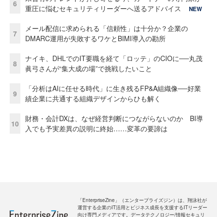
6
重圧に悩むセキュリティリーダーへ送るアドバイス
NEW
メール配信に求められる「信頼性」は十分か？企業の
7
DMARC運用が失敗するワケとBIMI導入の勘所
ナイキ、DHLでのIT要職を経て「ロッテ」のCIOに──丸茂
8
眞弓さんが“集大成の場”で挑戦したいこと
「分析はAIに任せる時代」に生き残るFP&A組織像──好業
9
績企業に共通する組織デザインからひも解く
財務・会計DXは、なぜ経営判断につながらないのか BI導
10
入でも予実差異の説明に終始……変革の要諦は
「EnterpriseZine」（エンタープライズジン）は、翔泳社が
運営する企業のIT活用とビジネス成長を支援するITリーダー
向け専門メディアです。データテクノロジー/情報セキュリ