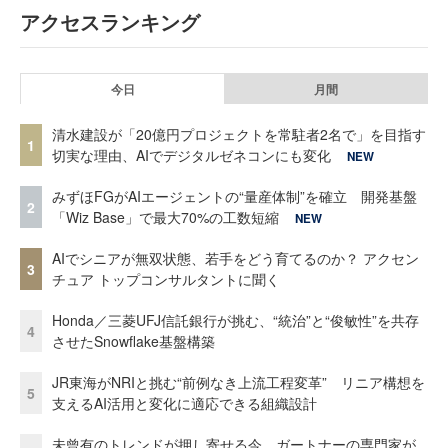
アクセスランキング
今日
月間
清水建設が「20億円プロジェクトを常駐者2名で」を目指す
1
切実な理由、AIでデジタルゼネコンにも変化
NEW
みずほFGがAIエージェントの“量産体制”を確立 開発基盤
2
「Wiz Base」で最大70%の工数短縮
NEW
AIでシニアが無双状態、若手をどう育てるのか？ アクセン
3
チュア トップコンサルタントに聞く
Honda／三菱UFJ信託銀行が挑む、“統治”と“俊敏性”を共存
4
させたSnowflake基盤構築
JR東海がNRIと挑む“前例なき上流工程変革” リニア構想を
5
支えるAI活用と変化に適応できる組織設計
未曾有のトレンドが押し寄せる今、ガートナーの専門家が