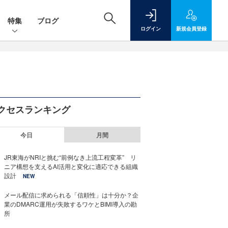
特集
ブログ
ログイン
新規
会員登録
クセスランキング
今日
月間
JR東海がNRIと挑む“前例なき上流工程変革” リ
ニア構想を支えるAI活用と変化に適応できる組織
設計
NEW
メール配信に求められる「信頼性」は十分か？企
業のDMARC運用が失敗するワケとBIMI導入の勘
所