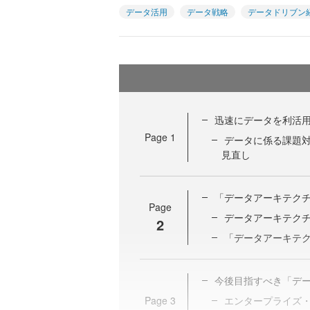
データ活用
データ戦略
データドリブン
迅速にデータを利活
Page
1
データに係る課題
見直し
「データアーキテク
Page
データアーキテク
2
「データアーキテ
今後目指すべき「デ
Page
3
エンタープライズ