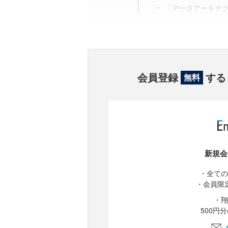
「データアーキテ
会員登録
する
無料
新規会
・全ての
・会員限
・翔
500円