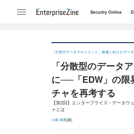
Security Online
D
「次世代データマネジメント」推進に向けたデータ
「分散型のデータア
に──「EDW」の
チャを再考する
【第2回】エンタープライズ・データウ
ャとは
小林 靖典
[著]