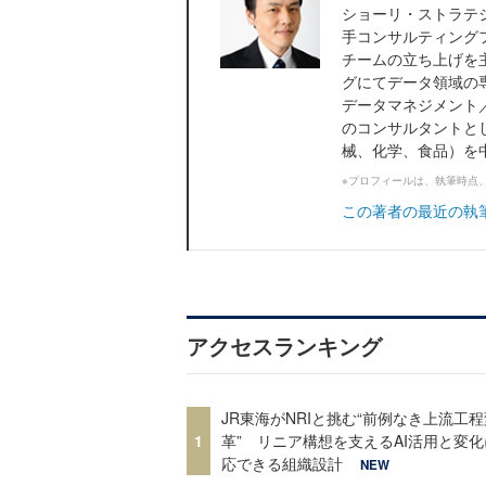
ショーリ・ストラテ
手コンサルティング
チームの立ち上げを
グにてデータ領域の
データマネジメント
のコンサルタントと
械、化学、食品）を中
※プロフィールは、執筆時点
この著者の最近の執
アクセスランキング
JR東海がNRIと挑む“前例なき上流工程
1
革” リニア構想を支えるAI活用と変
応できる組織設計
NEW