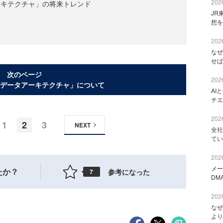
2026
ーキテクチャ」の将来トレンド
JR
想を
2026
なぜ
せば
次のページ
2026
データアーキテクチャ」について
AI
チエ
2026
1
2
3
NEXT
全社
てい
2026
メー
たか？
参考になった
7
DM
2026
なぜ
より