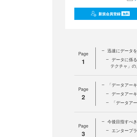
新規会員登録
無料
迅速にデータ
Page
データに係
1
テクチャ」の
「データアー
Page
データアー
2
「データア
今後目指すべ
Page
エンタープ
3