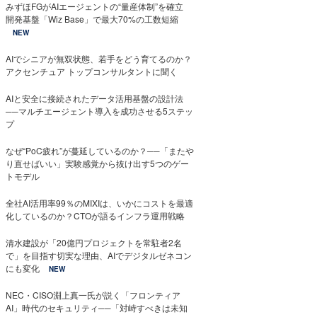
みずほFGがAIエージェントの“量産体制”を確立
開発基盤「Wiz Base」で最大70%の工数短縮
NEW
AIでシニアが無双状態、若手をどう育てるのか？
アクセンチュア トップコンサルタントに聞く
AIと安全に接続されたデータ活用基盤の設計法
──マルチエージェント導入を成功させる5ステッ
プ
なぜ“PoC疲れ”が蔓延しているのか？──「またや
り直せばいい」実験感覚から抜け出す5つのゲー
トモデル
全社AI活用率99％のMIXIは、いかにコストを最適
化しているのか？CTOが語るインフラ運用戦略
清水建設が「20億円プロジェクトを常駐者2名
で」を目指す切実な理由、AIでデジタルゼネコン
にも変化
NEW
NEC・CISO淵上真一氏が説く「フロンティア
AI」時代のセキュリティ──「対峙すべきは未知