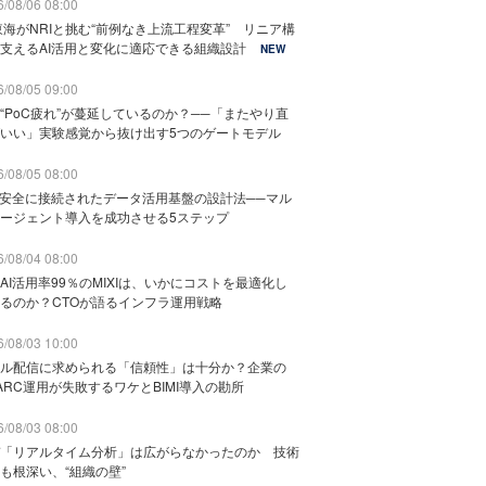
/08/06 08:00
東海がNRIと挑む“前例なき上流工程変革” リニア構
支えるAI活用と変化に適応できる組織設計
NEW
/08/05 09:00
“PoC疲れ”が蔓延しているのか？──「またやり直
いい」実験感覚から抜け出す5つのゲートモデル
/08/05 08:00
と安全に接続されたデータ活用基盤の設計法──マル
ージェント導入を成功させる5ステップ
/08/04 08:00
AI活用率99％のMIXIは、いかにコストを最適化し
るのか？CTOが語るインフラ運用戦略
/08/03 10:00
ル配信に求められる「信頼性」は十分か？企業の
ARC運用が失敗するワケとBIMI導入の勘所
/08/03 08:00
「リアルタイム分析」は広がらなかったのか 技術
も根深い、“組織の壁”