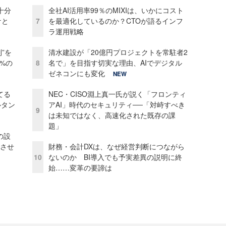
十分
全社AI活用率99％のMIXIは、いかにコスト
ケと
7
を最適化しているのか？CTOが語るインフ
ラ運用戦略
”を
清水建設が「20億円プロジェクトを常駐者2
0%の
8
名で」を目指す切実な理由、AIでデジタル
ゼネコンにも変化
NEW
てる
NEC・CISO淵上真一氏が説く「フロンティ
ルタン
アAI」時代のセキュリティ──「対峙すべき
9
は未知ではなく、高速化された既存の課
題」
の設
功させ
財務・会計DXは、なぜ経営判断につながら
10
ないのか BI導入でも予実差異の説明に終
始……変革の要諦は