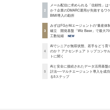
メール配信に求められる「信頼性」は
2
か？企業のDMARC運用が失敗するワ
BIMI導入の勘所
みずほFGがAIエージェントの“量産体制
3
確立 開発基盤「Wiz Base」で最大7
工数短縮
NEW
AIでシニアが無双状態、若手をどう育
4
のか？ アクセンチュア トップコンサ
トに聞く
AIと安全に接続されたデータ活用基盤
5
計法──マルチエージェント導入を成
る5ステップ