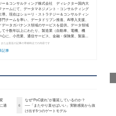
ジー＆コンサルティング株式会社 ディレクター国内大
ファームにて、データマネジメント・コンサルティング
主導。現在はショーリ・ストラテジー＆コンサルティン
専門チームを率い、データドリブン推進、AI導入支援、
／データガバナンス領域のサービスを提供。データ領域
して十数年以上にわたり、製造業（自動車、電機、機
心に、小売業、通信サービス、金融・保険業、製薬...
、または直近の記事の寄稿時点での内容です
筆記事
変
なぜ“PoC疲れ”が蔓延しているのか？
化に適
6
──「またやり直せばいい」実験感覚から抜
け出す5つのゲートモデル