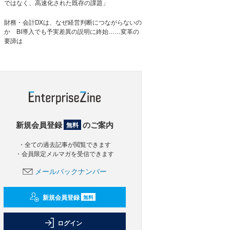
ではなく、高速化された既存の課題」
財務・会計DXは、なぜ経営判断につながらないの
か BI導入でも予実差異の説明に終始……変革の
要諦は
新規会員登録
のご案内
無料
・全ての過去記事が閲覧できます
・会員限定メルマガを受信できます
メールバックナンバー
新規会員登録
無料
ログイン