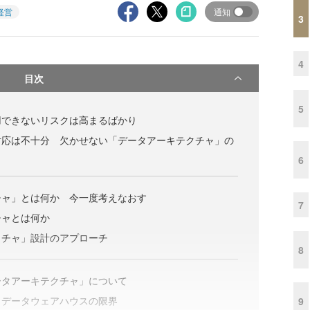
経営
通知
3
4
目次
5
用できないリスクは高まるばかり
対応は不十分 欠かせない「データアーキテクチャ」の
6
チャ」とは何か 今一度考えなおす
7
チャとは何か
クチャ」設計のアプローチ
8
ータアーキテクチャ」について
・データウェアハウスの限界
9