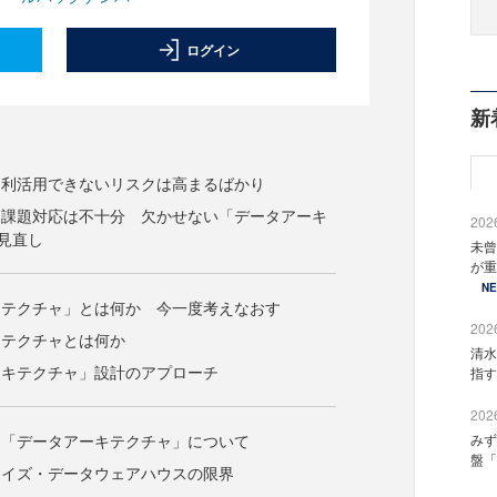
ログイン
新
を利活用できないリスクは高まるばかり
る課題対応は不十分 欠かせない「データアーキ
2026
見直し
未曾
が重
N
キテクチャ」とは何か 今一度考えなおす
2026
キテクチャとは何か
清水
ーキテクチャ」設計のアプローチ
指す
2026
き「データアーキテクチャ」について
みず
盤「
ライズ・データウェアハウスの限界