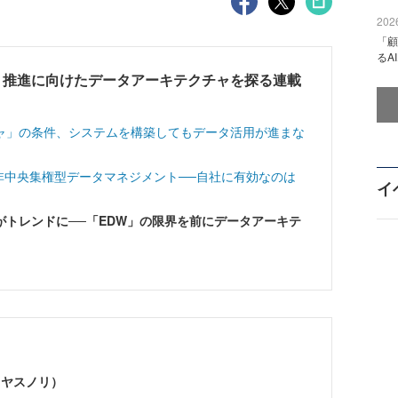
2026
「顧
るA
」推進に向けたデータアーキテクチャを探る連載
ャ」の条件、システムを構築してもデータ活用が進まな
 非中央集権型データマネジメント──自社に有効なのは
イ
トレンドに──「EDW」の限界を前にデータアーキテ
 ヤスノリ）