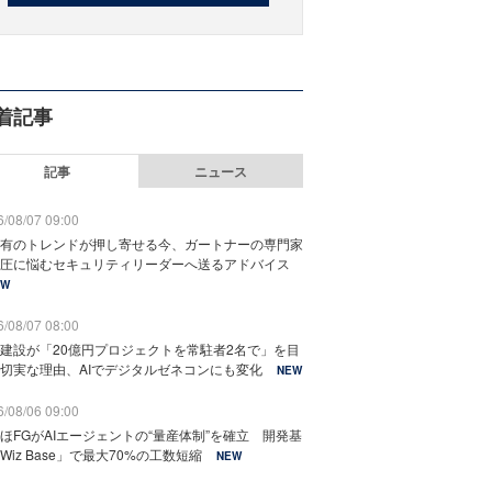
着記事
記事
ニュース
/08/07 09:00
有のトレンドが押し寄せる今、ガートナーの専門家
圧に悩むセキュリティリーダーへ送るアドバイス
EW
/08/07 08:00
建設が「20億円プロジェクトを常駐者2名で」を目
切実な理由、AIでデジタルゼネコンにも変化
NEW
/08/06 09:00
ほFGがAIエージェントの“量産体制”を確立 開発基
Wiz Base」で最大70%の工数短縮
NEW