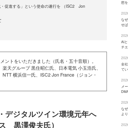
想を
促進する」という使命の遂行を （ISC2 Jon
2026
なぜ
て
せば
2026
AI
チエ
2026
方にコメントをいただきました（氏名・五十音順）。
全社
、楽天グループ 黒住昭仁氏、日本電気 小玉浩氏、
てい
T 横浜信一氏、ISC2 Jon France（ジョン・
2026
メー
DM
2026
なぜ
・デジタルツイン環境元年へ
より
グス 黒澤俊夫氏）
2026