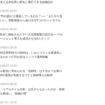
支えるAI活用と変化に適応できる組織設計
/08/05 09:00
“PoC疲れ”が蔓延しているのか？──「またやり直
いい」実験感覚から抜け出す5つのゲートモデル
/08/05 08:00
と安全に接続されたデータ活用基盤の設計法──マル
ージェント導入を成功させる5ステップ
/08/04 08:00
AI活用率99％のMIXIは、いかにコストを最適化し
るのか？CTOが語るインフラ運用戦略
/08/03 10:00
ル配信に求められる「信頼性」は十分か？企業の
ARC運用が失敗するワケとBIMI導入の勘所
/08/03 08:00
「リアルタイム分析」は広がらなかったのか 技術
も根深い、“組織の壁”
/07/31 10:00