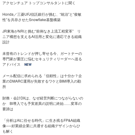
アクセンチュア トップコンサルタントに聞く
Honda／三菱UFJ信託銀行が挑む、“統治”と“俊敏
性”を共存させたSnowflake基盤構築
JR東海がNRIと挑む“前例なき上流工程変革” リ
ニア構想を支えるAI活用と変化に適応できる組織
設計
未曾有のトレンドが押し寄せる今、ガートナーの
専門家が重圧に悩むセキュリティリーダーへ送る
アドバイス
NEW
メール配信に求められる「信頼性」は十分か？企
業のDMARC運用が失敗するワケとBIMI導入の勘
所
財務・会計DXは、なぜ経営判断につながらないの
か BI導入でも予実差異の説明に終始……変革の
要諦は
「分析はAIに任せる時代」に生き残るFP&A組織
像──好業績企業に共通する組織デザインからひ
も解く