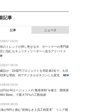
着記事
記事
ニュース
/08/07 09:00
有のトレンドが押し寄せる今、ガートナーの専門家
圧に悩むセキュリティリーダーへ送るアドバイス
EW
/08/07 08:00
建設が「20億円プロジェクトを常駐者2名で」を目
切実な理由、AIでデジタルゼネコンにも変化
NEW
/08/06 09:00
ほFGがAIエージェントの“量産体制”を確立 開発基
Wiz Base」で最大70%の工数短縮
/08/06 08:00
東海がNRIと挑む“前例なき上流工程変革” リニア構