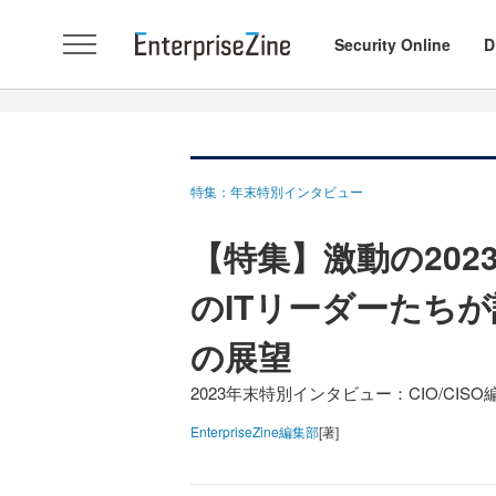
Security Online
D
特集：年末特別インタビュー
【特集】激動の202
のITリーダーたちが
の展望
2023年末特別インタビュー：CIO/CISO
EnterpriseZine編集部
[著]