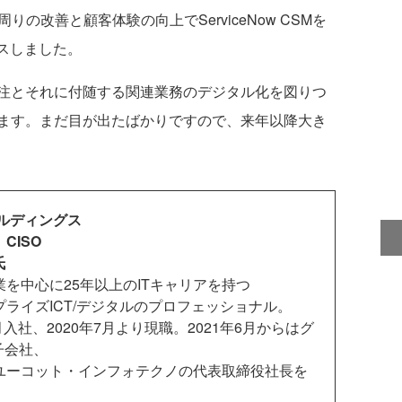
の改善と顧客体験の向上でServiceNow CSMを
スしました。
注とそれに付随する関連業務のデジタル化を図りつ
ます。まだ目が出たばかりですので、来年以降大き
ールディングス
CISO
氏
業を中心に25年以上のITキャリアを持つ
プライズICT/デジタルのプロフェッショナル。
9月入社、2020年7月より現職。2021年6月からはグ
子会社、
ユーコット・インフォテクノの代表取締役社長を
。