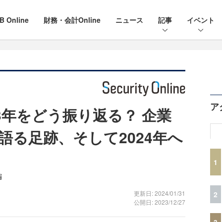
B Online
財務・会計Online
ニュース
記事
イベント
ア
3年をどう振り返る？ 企業
語る足跡、そして2024年へ
1
編
更新日: 2024/01/31
2
公開日: 2023/12/27
3