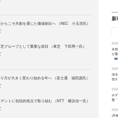
新
からこそ共創を通じた価値創出へ （NEC 小玉浩氏）
て
2026
芝グループとして重要な節目 （東芝 下田秀一氏）
未曾
て
が重
N
2026
清水
わり方が大きく変わり始める年へ （富士通 福田譲氏）
指す
て
2026
みず
盤「
デントに包括的視点で取り組む （NTT 横浜信一氏）
て
2026
JR