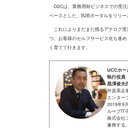
O2Cは、業務用卸ビジネスでの受注周り
ベースとした、B2Bポータルをリリー
これによりまだまだ残るアナログ受
つ、お客様のセルフサービス化も進め
く育てて行きます。
UCCホ
執行役員 
黒澤俊夫
外資系企
エンター
2019年
ループIT
株式会社
兼務する