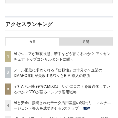
アクセスランキング
今日
月間
AIでシニアが無双状態、若手をどう育てるのか？ アクセン
1
チュア トップコンサルタントに聞く
メール配信に求められる「信頼性」は十分か？企業の
2
DMARC運用が失敗するワケとBIMI導入の勘所
全社AI活用率99％のMIXIは、いかにコストを最適化してい
3
るのか？CTOが語るインフラ運用戦略
AIと安全に接続されたデータ活用基盤の設計法──マルチエ
4
ージェント導入を成功させる5ステップ
NEW