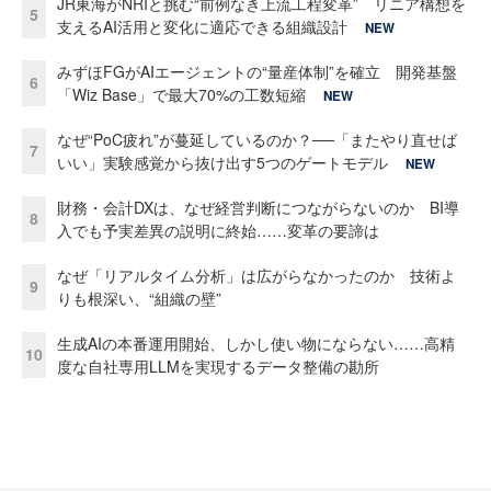
JR東海がNRIと挑む“前例なき上流工程変革” リニア構想を
5
支えるAI活用と変化に適応できる組織設計
NEW
みずほFGがAIエージェントの“量産体制”を確立 開発基盤
6
「Wiz Base」で最大70%の工数短縮
NEW
なぜ“PoC疲れ”が蔓延しているのか？──「またやり直せば
7
いい」実験感覚から抜け出す5つのゲートモデル
NEW
財務・会計DXは、なぜ経営判断につながらないのか BI導
8
入でも予実差異の説明に終始……変革の要諦は
なぜ「リアルタイム分析」は広がらなかったのか 技術よ
9
りも根深い、“組織の壁”
生成AIの本番運用開始、しかし使い物にならない……高精
10
度な自社専用LLMを実現するデータ整備の勘所