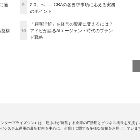
化に適
9
2.0」へ……CRAの各要求事項に応える実務
のポイント
「顧客理解」を経営の資産に変えるには？
e基盤構
10
アドビが語るAIエージェント時代のブラン
ド戦略
Zine」（エンタープライズジン）は、翔泳社が運営する企業のIT活用とビジネス成長を支
ィ/システム運用の最新動向を中心に、企業ITに関する多様な情報をお届けしていま