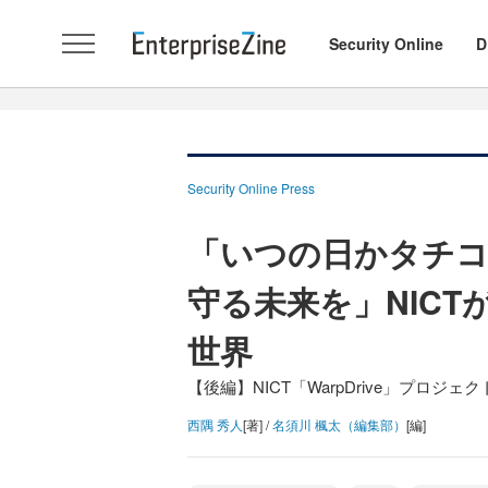
Security Online
D
Security Online Press
「いつの日かタチコ
守る未来を」NIC
世界
【後編】NICT「WarpDrive」プロジェ
西隅 秀人
[著] /
名須川 楓太（編集部）
[編]