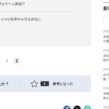
Tがゲーム開発!?
新
チコマが世界中を守る存在に
2026
未曾
が重
2026
清水
1
2
指す
2026
みず
盤「
たか？
参考になった
9
2026
JR
想を
2026