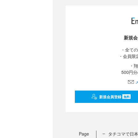
新規会
・全ての
・会員限
・翔
500円
新規会員登録
無料
Page
タチコマで日