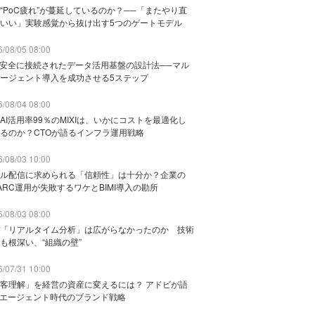
“PoC疲れ”が蔓延しているのか？──「またやり直
いい」実験感覚から抜け出す5つのゲートモデル
/08/05 08:00
と安全に接続されたデータ活用基盤の設計法──マル
ージェント導入を成功させる5ステップ
/08/04 08:00
AI活用率99％のMIXIは、いかにコストを最適化し
るのか？CTOが語るインフラ運用戦略
/08/03 10:00
ル配信に求められる「信頼性」は十分か？企業の
ARC運用が失敗するワケとBIMI導入の勘所
/08/03 08:00
「リアルタイム分析」は広がらなかったのか 技術
も根深い、“組織の壁”
/07/31 10:00
客理解」を経営の資産に変えるには？ アドビが語
Iエージェント時代のブランド戦略