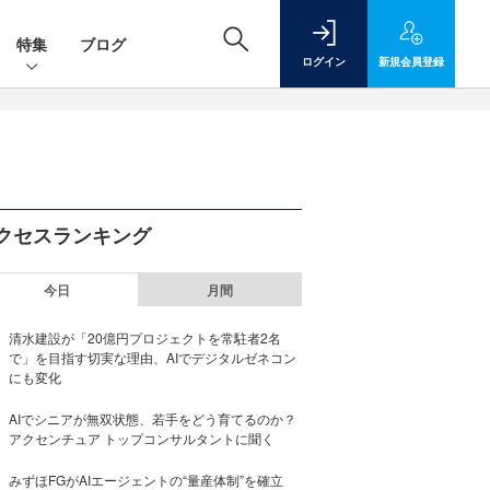
特集
ブログ
ログイン
新規
会員登録
クセスランキング
今日
月間
清水建設が「20億円プロジェクトを常駐者2名
で」を目指す切実な理由、AIでデジタルゼネコン
にも変化
AIでシニアが無双状態、若手をどう育てるのか？
アクセンチュア トップコンサルタントに聞く
みずほFGがAIエージェントの“量産体制”を確立