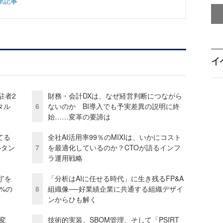
筆記事
イ
駐者2
財務・会計DXは、なぜ経営判断につながら
タル
6
ないのか BI導入でも予実差異の説明に終
始……変革の要諦は
てる
全社AI活用率99％のMIXIは、いかにコスト
ルタン
7
を最適化しているのか？CTOが語るインフ
ラ運用戦略
”を
「分析はAIに任せる時代」に生き残るFP&A
0%の
8
組織像──好業績企業に共通する組織デザイ
ンからひも解く
変
技術的実装、SBOM管理、そして「PSIRT