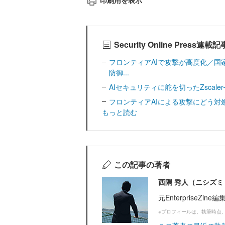
印刷用を表示
Security Online Press連
フロンティアAIで攻撃が高度化／国
防御...
AIセキュリティに舵を切ったZscale
フロンティアAIによる攻撃にどう対処すべきか─
もっと読む
この記事の著者
西隅 秀人（ニシズミ
元EnterpriseZi
※プロフィールは、執筆時点