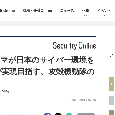
B Online
財務・会計Online
ニュース
記事
イベント
ア
マが日本のサイバー環境を
Tが実現目指す、攻殻機動隊の
1
クト特集
2024/06/12 09:00
2
3