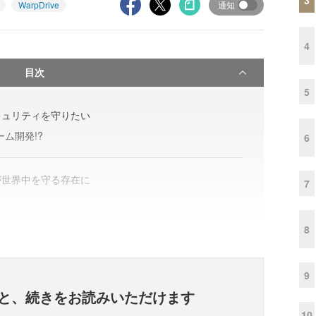
WarpDrive
通知
4
目次
5
キュリティを守りたい
ーム開発!?
6
が世界中を守る存在に
7
8
9
と、
続きをお読みいただけます
10