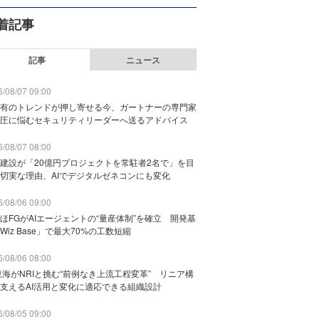
着記事
記事
ニュース
/08/07 09:00
有のトレンドが押し寄せる今、ガートナーの専門家
圧に悩むセキュリティリーダーへ送るアドバイス
/08/07 08:00
建設が「20億円プロジェクトを常駐者2名で」を目
切実な理由、AIでデジタルゼネコンにも変化
/08/06 09:00
ほFGがAIエージェントの“量産体制”を確立 開発基
Wiz Base」で最大70%の工数短縮
/08/06 08:00
東海がNRIと挑む“前例なき上流工程変革” リニア構
支えるAI活用と変化に適応できる組織設計
/08/05 09:00