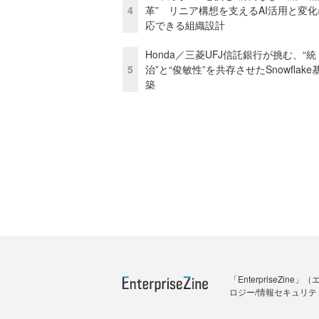
4
革” リニア構想を支えるAI活用と変
応できる組織設計
Honda／三菱UFJ信託銀行が挑む、“統
5
治”と“俊敏性”を共存させたSnowflak
築
「Enterprise
ロジー/情報セキュリテ