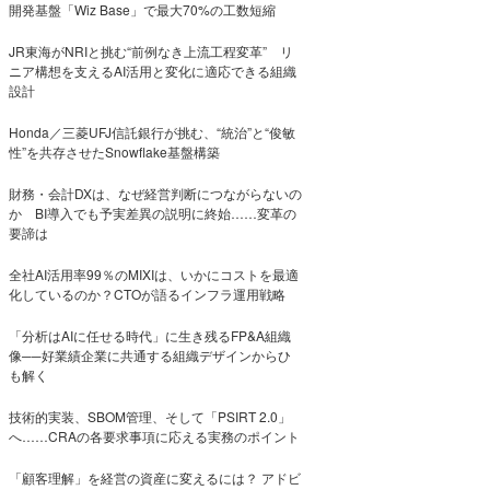
開発基盤「Wiz Base」で最大70%の工数短縮
JR東海がNRIと挑む“前例なき上流工程変革” リ
ニア構想を支えるAI活用と変化に適応できる組織
設計
Honda／三菱UFJ信託銀行が挑む、“統治”と“俊敏
性”を共存させたSnowflake基盤構築
財務・会計DXは、なぜ経営判断につながらないの
か BI導入でも予実差異の説明に終始……変革の
要諦は
全社AI活用率99％のMIXIは、いかにコストを最適
化しているのか？CTOが語るインフラ運用戦略
「分析はAIに任せる時代」に生き残るFP&A組織
像──好業績企業に共通する組織デザインからひ
も解く
技術的実装、SBOM管理、そして「PSIRT 2.0」
へ……CRAの各要求事項に応える実務のポイント
「顧客理解」を経営の資産に変えるには？ アドビ