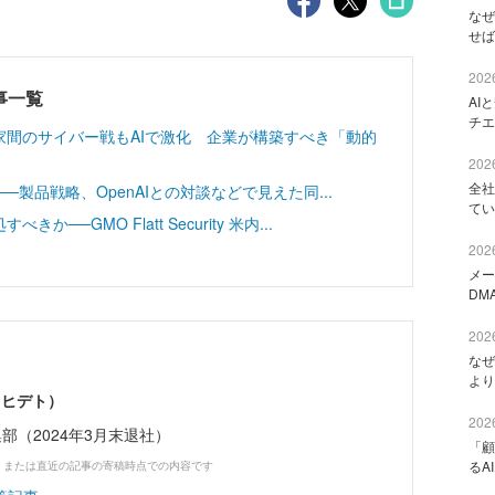
なぜ
せば
2026
載記事一覧
AI
チエ
家間のサイバー戦もAIで激化 企業が構築すべき「動的
2026
全社
r──製品戦略、OpenAIとの対談などで見えた同...
てい
─GMO Flatt Security 米内...
2026
メー
DM
2026
なぜ
より
 ヒデト）
2026
ne編集部（2024年3月末退社）
「顧
るA
、または直近の記事の寄稿時点での内容です