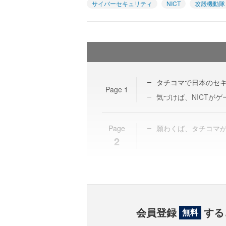
サイバーセキュリティ
NICT
攻殻機動隊
タチコマで日本のセ
Page
1
気づけば、NICTがゲ
Page
願わくば、タチコマ
2
会員登録
する
無料