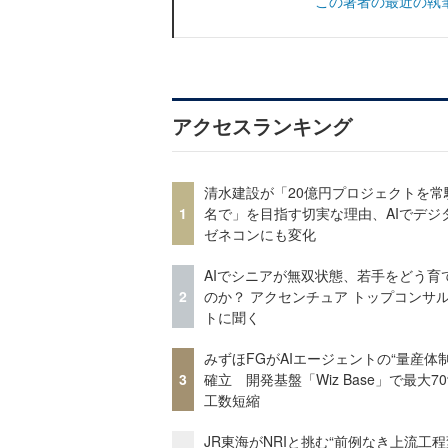
この著者の最近の執
アクセスランキング
清水建設が「20億円プロジェクトを常
1
名で」を目指す切実な理由、AIでデジ
ゼネコンにも変化
AIでシニアが無双状態、若手をどう育
2
のか？ アクセンチュア トップコンサ
トに聞く
みずほFGがAIエージェントの“量産体制
3
確立 開発基盤「Wiz Base」で最大7
工数短縮
JR東海がNRIと挑む“前例なき上流工程