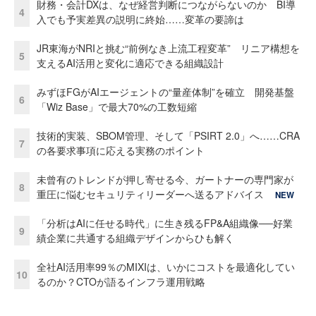
財務・会計DXは、なぜ経営判断につながらないのか BI導
4
入でも予実差異の説明に終始……変革の要諦は
JR東海がNRIと挑む“前例なき上流工程変革” リニア構想を
5
支えるAI活用と変化に適応できる組織設計
みずほFGがAIエージェントの“量産体制”を確立 開発基盤
6
「Wiz Base」で最大70%の工数短縮
技術的実装、SBOM管理、そして「PSIRT 2.0」へ……CRA
7
の各要求事項に応える実務のポイント
未曾有のトレンドが押し寄せる今、ガートナーの専門家が
8
重圧に悩むセキュリティリーダーへ送るアドバイス
NEW
「分析はAIに任せる時代」に生き残るFP&A組織像──好業
9
績企業に共通する組織デザインからひも解く
全社AI活用率99％のMIXIは、いかにコストを最適化してい
10
るのか？CTOが語るインフラ運用戦略