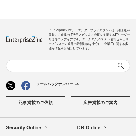
「EnterpriseZine」（エンタープライズジン）は、翔泳社が
運営する企業のIT活用とビジネス成長を支援するITリーダー
向け専門メディアです。データテクノロジー/情報セキュリ
ティ/システム運用の最新動向を中心に、企業ITに関する多
様な情報をお届けしています。
メールバックナンバー
記事掲載のご依頼
広告掲載のご案内
Security Online
DB Online