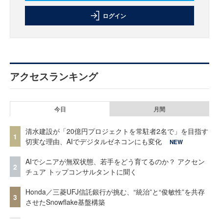
ログイン
アクセスランキング
今日
月間
清水建設が「20億円プロジェクトを常駐者2名で」を目指す
1
切実な理由、AIでデジタルゼネコンにも変化
NEW
AIでシニアが無双状態、若手をどう育てるのか？ アクセン
2
チュア トップコンサルタントに聞く
Honda／三菱UFJ信託銀行が挑む、“統治”と“俊敏性”を共存
3
させたSnowflake基盤構築