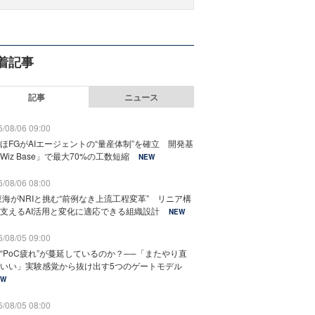
着記事
記事
ニュース
/08/06 09:00
ほFGがAIエージェントの“量産体制”を確立 開発基
Wiz Base」で最大70%の工数短縮
NEW
/08/06 08:00
東海がNRIと挑む“前例なき上流工程変革” リニア構
支えるAI活用と変化に適応できる組織設計
NEW
/08/05 09:00
“PoC疲れ”が蔓延しているのか？──「またやり直
いい」実験感覚から抜け出す5つのゲートモデル
EW
/08/05 08:00