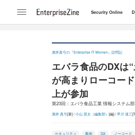
Security Online
D
酒井真弓の『Enterprise IT Women』訪問記
エバラ食品のDXは
が高まりローコード
上が参加
第23回：エバラ食品工業 情報システム部
酒井 真弓
[著] /
小山 奨太（編集部）
[編] /
早川 達三
[
セキュリティ
事例
DX
ノーコード