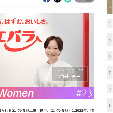
3
4
5
6
7
8
9
れるエバラ食品工業（以下、エバラ食品）は2022年、情