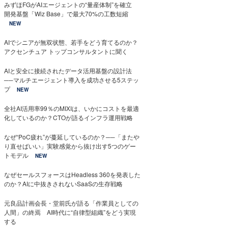
みずほFGがAIエージェントの“量産体制”を確立
開発基盤「Wiz Base」で最大70%の工数短縮
NEW
AIでシニアが無双状態、若手をどう育てるのか？
アクセンチュア トップコンサルタントに聞く
AIと安全に接続されたデータ活用基盤の設計法
──マルチエージェント導入を成功させる5ステッ
プ
NEW
全社AI活用率99％のMIXIは、いかにコストを最適
化しているのか？CTOが語るインフラ運用戦略
なぜ“PoC疲れ”が蔓延しているのか？──「またや
り直せばいい」実験感覚から抜け出す5つのゲー
トモデル
NEW
なぜセールスフォースはHeadless 360を発表した
のか？AIに中抜きされないSaaSの生存戦略
元良品計画会長・堂前氏が語る「作業員としての
人間」の終焉 AI時代に“自律型組織”をどう実現
する