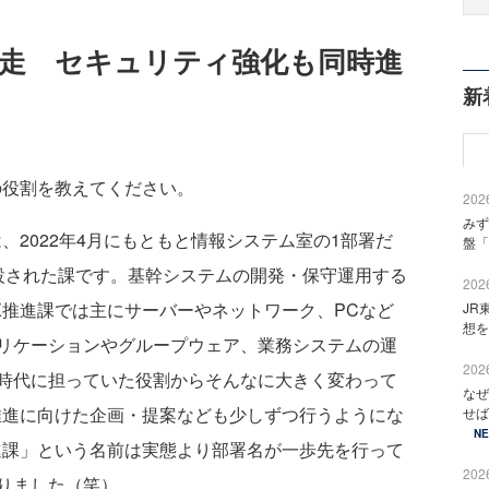
奔走 セキュリティ強化も同時進
新
の役割を教えてください。
2026
みず
は、2022年4月にもともと情報システム室の1部署だ
盤「
設された課です。基幹システムの開発・保守運用する
2026
X推進課では主にサーバーやネットワーク、PCなど
JR
想を
リケーションやグループウェア、業務システムの運
2026
時代に担っていた役割からそんなに大きく変わって
なぜ
推進に向けた企画・提案なども少しずつ行うようにな
せば
N
進課」という名前は実態より部署名が一歩先を行って
2026
りました（笑）。