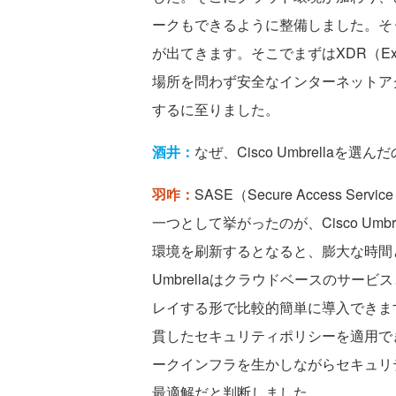
ークもできるように整備しました。そ
が出てきます。そこでまずはXDR（Extende
場所を問わず安全なインターネットアクセス
するに至りました。
酒井：
なぜ、Cisco Umbrellaを選
羽咋：
SASE（Secure Access 
一つとして挙がったのが、Cisco Um
環境を刷新するとなると、膨大な時間と
Umbrellaはクラウドベースのサ
レイする形で比較的簡単に導入できま
貫したセキュリティポリシーを適用で
ークインフラを生かしながらセキュリ
最適解だと判断しました。