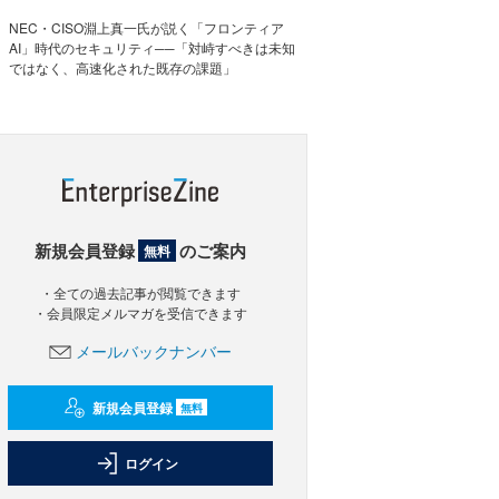
NEC・CISO淵上真一氏が説く「フロンティア
AI」時代のセキュリティ──「対峙すべきは未知
ではなく、高速化された既存の課題」
新規会員登録
のご案内
無料
・全ての過去記事が閲覧できます
・会員限定メルマガを受信できます
メールバックナンバー
新規会員登録
無料
ログイン