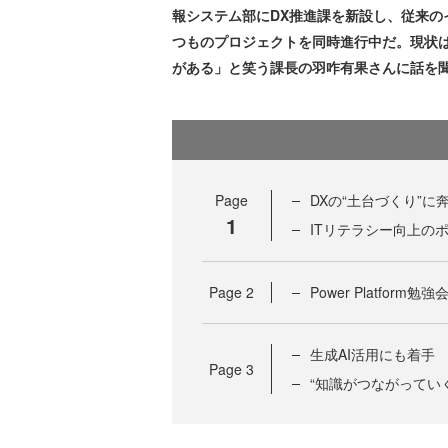
報システム部にDX推進課を新設し、従来の
つものプロジェクトを同時進行中だ。現状
がある」と笑う課長の羽咋有果さんに話を
Page
DXの“土台づくり”
1
ITリテラシー向上の
Page
2
Power Platfor
生成AI活用にも着手
Page
3
“知識がつながってい