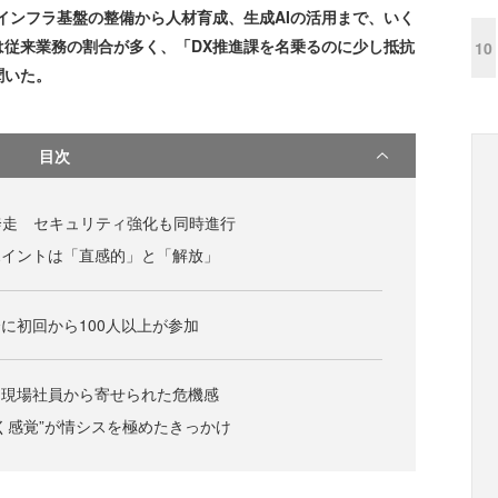
インフラ基盤の整備から人材育成、生成AIの活用まで、いく
は従来業務の割合が多く、「DX推進課を名乗るのに少し抵抗
10
聞いた。
目次
に奔走 セキュリティ強化も同時進行
ポイントは「直感的」と「解放」
m勉強会に初回から100人以上が参加
 現場社員から寄せられた危機感
く感覚”が情シスを極めたきっかけ