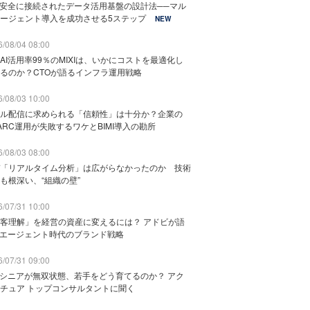
と安全に接続されたデータ活用基盤の設計法──マル
ージェント導入を成功させる5ステップ
NEW
/08/04 08:00
AI活用率99％のMIXIは、いかにコストを最適化し
るのか？CTOが語るインフラ運用戦略
/08/03 10:00
ル配信に求められる「信頼性」は十分か？企業の
ARC運用が失敗するワケとBIMI導入の勘所
/08/03 08:00
「リアルタイム分析」は広がらなかったのか 技術
も根深い、“組織の壁”
/07/31 10:00
客理解」を経営の資産に変えるには？ アドビが語
Iエージェント時代のブランド戦略
/07/31 09:00
でシニアが無双状態、若手をどう育てるのか？ アク
チュア トップコンサルタントに聞く