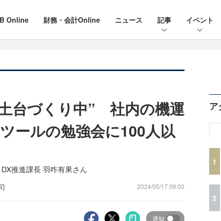
B Online
財務・会計Online
ニュース
記事
イベント
“土台づくり中” 社内の機運
ア
ツールの勉強会に100人以
1
 DX推進課長 羽咋有果さん
写]
2024/05/17 09:00
2
通知