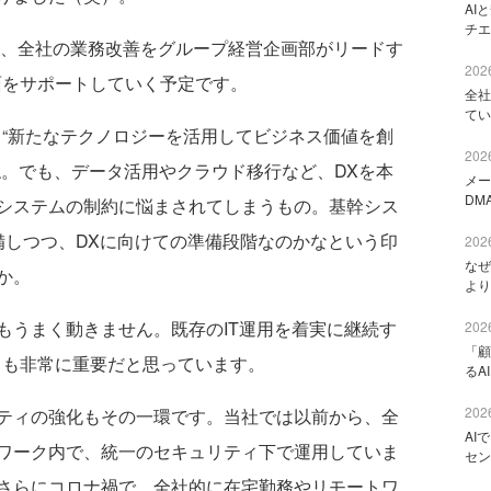
AI
チエ
て、全社の業務改善をグループ経営企画部がリードす
2026
面をサポートしていく予定です。
全社
てい
、“新たなテクノロジーを活用してビジネス価値を創
2026
ね。でも、データ活用やクラウド移行など、DXを本
メー
DM
システムの制約に悩まされてしまうもの。基幹シス
備しつつ、DXに向けての準備段階なのかなという印
2026
なぜ
か。
より
もうまく動きません。既存のIT運用を着実に継続す
2026
「顧
ても非常に重要だと思っています。
るA
2026
ティの強化もその一環です。当社では以前から、全
AI
ワーク内で、統一のセキュリティ下で運用していま
セン
さらにコロナ禍で、全社的に在宅勤務やリモートワ