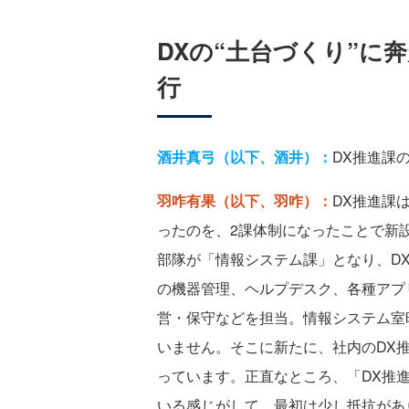
DXの“土台づくり”に
行
酒井真弓（以下、酒井）：
DX推進課
羽咋有果（以下、羽咋）：
DX推進課
ったのを、2課体制になったことで新
部隊が「情報システム課」となり、D
の機器管理、ヘルプデスク、各種アプ
営・保守などを担当。情報システム室
いません。そこに新たに、社内のDX
っています。正直なところ、「DX推
いる感じがして、最初は少し抵抗があ