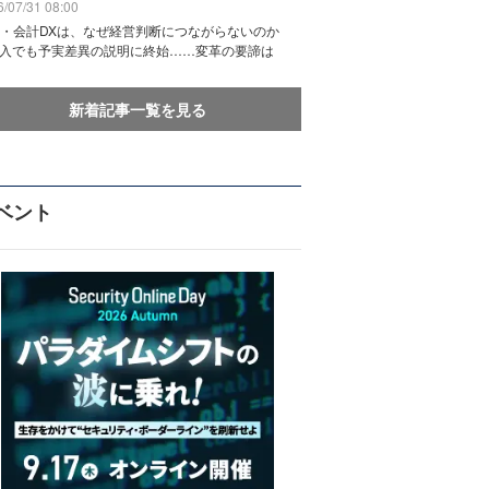
/07/31 08:00
務・会計DXは、なぜ経営判断につながらないのか
導入でも予実差異の説明に終始……変革の要諦は
新着記事一覧を見る
ベント