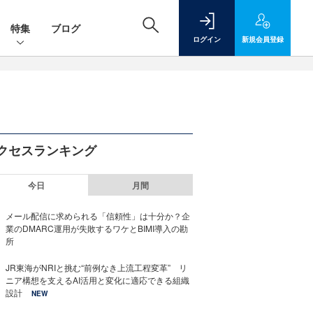
特集
ブログ
ログイン
新規
会員登録
クセスランキング
今日
月間
メール配信に求められる「信頼性」は十分か？企
業のDMARC運用が失敗するワケとBIMI導入の勘
所
JR東海がNRIと挑む“前例なき上流工程変革” リ
ニア構想を支えるAI活用と変化に適応できる組織
設計
NEW