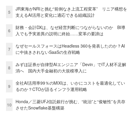
JR東海がNRIと挑む“前例なき上流工程変革” リニア構想を
5
支えるAI活用と変化に適応できる組織設計
財務・会計DXは、なぜ経営判断につながらないのか BI導
6
入でも予実差異の説明に終始……変革の要諦は
なぜセールスフォースはHeadless 360を発表したのか？AI
7
に中抜きされないSaaSの生存戦略
みずほ証券が自律型AIエンジニア「Devin」でIT人材不足解
8
消へ 国内大手金融初の大規模導入に
全社AI活用率99％のMIXIは、いかにコストを最適化してい
9
るのか？CTOが語るインフラ運用戦略
Honda／三菱UFJ信託銀行が挑む、“統治”と“俊敏性”を共存
10
させたSnowflake基盤構築