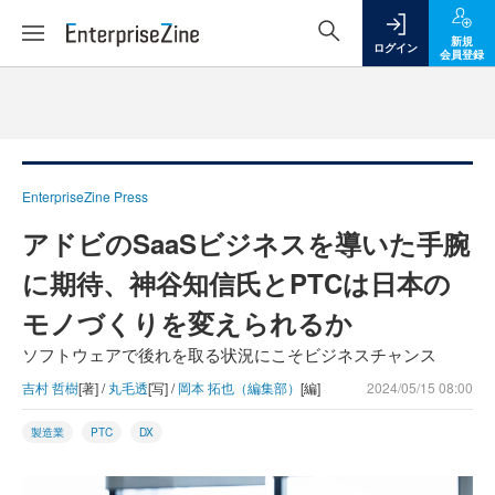
新規
ログイン
会員登録
EnterpriseZine Press
アドビのSaaSビジネスを導いた手腕
に期待、神谷知信氏とPTCは日本の
モノづくりを変えられるか
ソフトウェアで後れを取る状況にこそビジネスチャンス
吉村 哲樹
[著] /
丸毛透
[写] /
岡本 拓也（編集部）
[編]
2024/05/15 08:00
製造業
PTC
DX