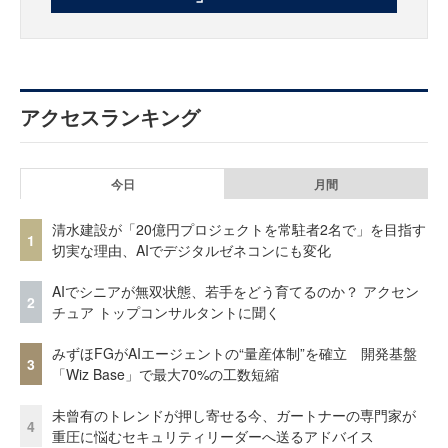
アクセスランキング
今日
月間
清水建設が「20億円プロジェクトを常駐者2名で」を目指す
1
切実な理由、AIでデジタルゼネコンにも変化
AIでシニアが無双状態、若手をどう育てるのか？ アクセン
2
チュア トップコンサルタントに聞く
みずほFGがAIエージェントの“量産体制”を確立 開発基盤
3
「Wiz Base」で最大70%の工数短縮
未曾有のトレンドが押し寄せる今、ガートナーの専門家が
4
重圧に悩むセキュリティリーダーへ送るアドバイス