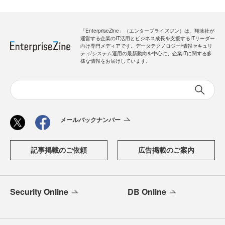
「EnterpriseZine」（エンタープライズジン）は、翔泳社が
運営する企業のIT活用とビジネス成長を支援するITリーダー
向け専門メディアです。データテクノロジー/情報セキュリ
ティ/システム運用の最新動向を中心に、企業ITに関する多
様な情報をお届けしています。
メールバックナンバー
記事掲載のご依頼
広告掲載のご案内
Security Online
DB Online