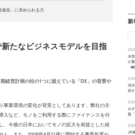
推進役」に求められる力
新
で新たなビジネスモデルを目指
2026
未曾
が重
N
2026
中期経営計画の柱の1つに据えている「DX」の背景や
清水
指す
2026
り事業環境の変化が背景としてあります。弊社の主
みず
盤「
導入など、モノをご利用する際にファイナンスを付
し、今後の日本においてモノの拡大を前提とした経
2026
JR
ん。また、2008年4月以後に開始する事業年度か