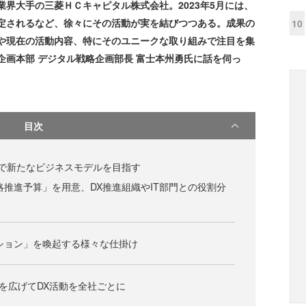
界大手の三菱ＨＣキャピタル株式会社。2023年5月には、
認定されるなど、徐々にその活動が実を結びつつある。成果の
10
先や現在の活動内容、特にそのユニークな取り組みで注目を集
企画本部 デジタル戦略企画部長 富士本州勇氏に話を伺っ
目次
で新たなビジネスモデルを目指す
略推進予算」を用意、DX推進組織やIT部門との役割分
ション」を喚起する様々な仕掛け
輪を広げてDX活動を全社ごとに