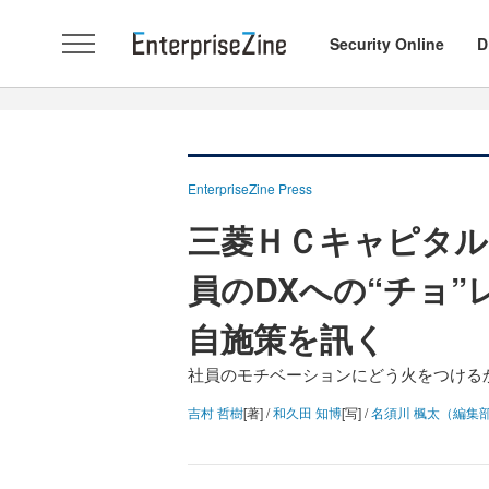
Security Online
D
EnterpriseZine Press
三菱ＨＣキャピタル
員のDXへの“チョ
自施策を訊く
社員のモチベーションにどう火をつける
吉村 哲樹
[著] /
和久田 知博
[写] /
名須川 楓太（編集