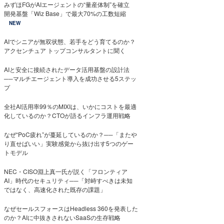
みずほFGがAIエージェントの“量産体制”を確立
開発基盤「Wiz Base」で最大70%の工数短縮
NEW
AIでシニアが無双状態、若手をどう育てるのか？
アクセンチュア トップコンサルタントに聞く
AIと安全に接続されたデータ活用基盤の設計法
──マルチエージェント導入を成功させる5ステッ
プ
全社AI活用率99％のMIXIは、いかにコストを最適
化しているのか？CTOが語るインフラ運用戦略
なぜ“PoC疲れ”が蔓延しているのか？──「またや
り直せばいい」実験感覚から抜け出す5つのゲー
トモデル
NEC・CISO淵上真一氏が説く「フロンティア
AI」時代のセキュリティ──「対峙すべきは未知
ではなく、高速化された既存の課題」
なぜセールスフォースはHeadless 360を発表した
のか？AIに中抜きされないSaaSの生存戦略