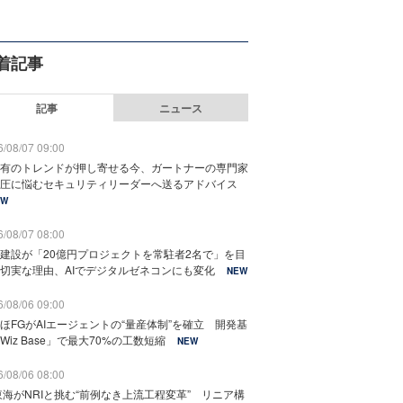
着記事
記事
ニュース
/08/07 09:00
有のトレンドが押し寄せる今、ガートナーの専門家
圧に悩むセキュリティリーダーへ送るアドバイス
EW
/08/07 08:00
建設が「20億円プロジェクトを常駐者2名で」を目
切実な理由、AIでデジタルゼネコンにも変化
NEW
/08/06 09:00
ほFGがAIエージェントの“量産体制”を確立 開発基
Wiz Base」で最大70%の工数短縮
NEW
/08/06 08:00
東海がNRIと挑む“前例なき上流工程変革” リニア構