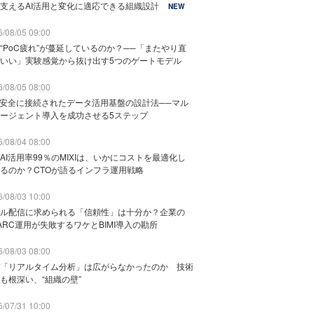
支えるAI活用と変化に適応できる組織設計
NEW
/08/05 09:00
“PoC疲れ”が蔓延しているのか？──「またやり直
いい」実験感覚から抜け出す5つのゲートモデル
/08/05 08:00
と安全に接続されたデータ活用基盤の設計法──マル
ージェント導入を成功させる5ステップ
/08/04 08:00
AI活用率99％のMIXIは、いかにコストを最適化し
るのか？CTOが語るインフラ運用戦略
/08/03 10:00
ル配信に求められる「信頼性」は十分か？企業の
ARC運用が失敗するワケとBIMI導入の勘所
/08/03 08:00
「リアルタイム分析」は広がらなかったのか 技術
も根深い、“組織の壁”
/07/31 10:00