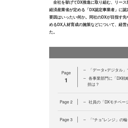
全社を挙げてDX推進に取り組む、リース業
経済産業省が定める「DX認定事業者」に
要因はいったい何か。同社のDXが目指す
めるDX人材育成の施策などについて、経営
た。
「データ×デジタル」
Page
各事業部門に「DX戦
1
担は？
Page
2
社員の「DXモチベー
Page
3
「“チョ”レンジ」の