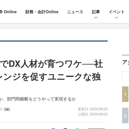
B Online
財務・会計Online
ニュース
記事
イベント
でDX人材が育つワケ──社
ア
”レンジを促すユニークな独
1
か、部門間横断をどうやって実現するか
部）
[編]
更新日: 2024/06/20
公開日: 2024/06/05
2