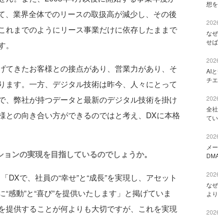
想を
て、業界全体でのリースの取扱高が減少し、その後
2026
これまでのようにリース事業だけに依存したままで
なぜ
せば
す。
2026
げてきたお客様との接点があり、営業力があり、そ
AI
チエ
ります。一方、デジタル技術は昨今、人々にとって
2026
で、弊社が持つデータと最新のデジタル技術を掛け
全社
様との向き合い方ができるのではと考え、DXに本格
てい
2026
メー
ーションの実現を目指しているのでしょうか。
DM
2026
「DXで、社員の“幸せ”と“成長”を実現し、アセット
なぜ
“感動”と“喜び”を提供いたします」と掲げていま
より
を提供することが何よりも大切ですが、これを実現
2026