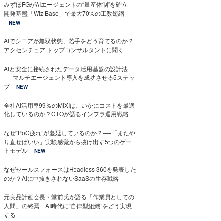
みずほFGがAIエージェントの“量産体制”を確立
開発基盤「Wiz Base」で最大70%の工数短縮
NEW
AIでシニアが無双状態、若手をどう育てるのか？
アクセンチュア トップコンサルタントに聞く
AIと安全に接続されたデータ活用基盤の設計法
──マルチエージェント導入を成功させる5ステッ
プ
NEW
全社AI活用率99％のMIXIは、いかにコストを最適
化しているのか？CTOが語るインフラ運用戦略
なぜ“PoC疲れ”が蔓延しているのか？──「またや
り直せばいい」実験感覚から抜け出す5つのゲー
トモデル
NEW
なぜセールスフォースはHeadless 360を発表した
のか？AIに中抜きされないSaaSの生存戦略
元良品計画会長・堂前氏が語る「作業員としての
人間」の終焉 AI時代に“自律型組織”をどう実現
する