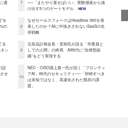
化に適
7
──「またやり直せばいい」実験感覚から抜
け出す5つのゲートモデル
NEW
”を
なぜセールスフォースはHeadless 360を発
0%の
8
表したのか？AIに中抜きされないSaaSの生
存戦略
てる
元良品計画会長・堂前氏が語る「作業員と
ルタン
9
しての人間」の終焉 AI時代に“自律型組
織”をどう実現する
の設
NEC・CISO淵上真一氏が説く「フロンティ
功させ
アAI」時代のセキュリティ──「対峙すべき
10
は未知ではなく、高速化された既存の課
題」