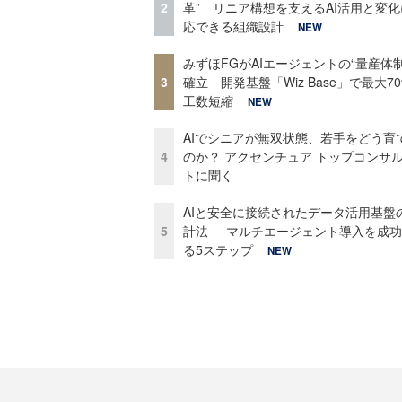
2
革” リニア構想を支えるAI活用と変
応できる組織設計
NEW
みずほFGがAIエージェントの“量産体制
3
確立 開発基盤「Wiz Base」で最大7
工数短縮
NEW
AIでシニアが無双状態、若手をどう育
4
のか？ アクセンチュア トップコンサ
トに聞く
AIと安全に接続されたデータ活用基盤
5
計法──マルチエージェント導入を成
る5ステップ
NEW