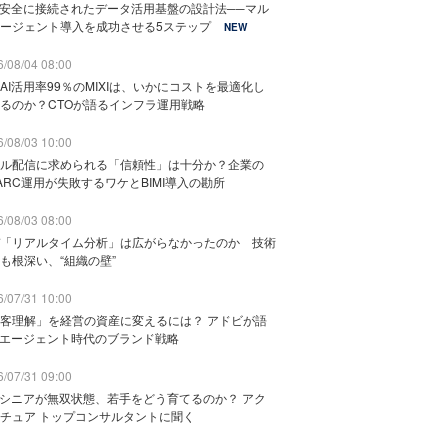
と安全に接続されたデータ活用基盤の設計法──マル
ージェント導入を成功させる5ステップ
NEW
/08/04 08:00
AI活用率99％のMIXIは、いかにコストを最適化し
るのか？CTOが語るインフラ運用戦略
/08/03 10:00
ル配信に求められる「信頼性」は十分か？企業の
ARC運用が失敗するワケとBIMI導入の勘所
/08/03 08:00
「リアルタイム分析」は広がらなかったのか 技術
も根深い、“組織の壁”
/07/31 10:00
客理解」を経営の資産に変えるには？ アドビが語
Iエージェント時代のブランド戦略
/07/31 09:00
でシニアが無双状態、若手をどう育てるのか？ アク
チュア トップコンサルタントに聞く