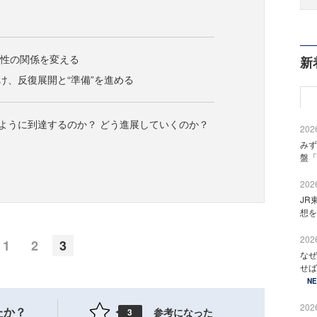
造性の関係を変える
新
向け、反復展開と“準備”を進める
のように到達するのか？ どう進展していくのか？
2026
みず
盤「
2026
JR
想を
2026
1
2
3
なぜ
せば
N
2026
たか？
参考になった
3