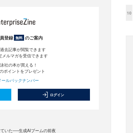
10
員登録
のご案内
無料
過去記事が閲覧できます
定メルマガを受信できます
泳社の本が買える！
分のポイントをプレゼント
メールバックナンバー
ログイン
ていた──生成AIブームの前夜