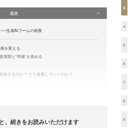
3
目次
4
──生成AIブームの前夜
5
関係を変える
復展開と“準備”を進める
6
に到達するのか？ どう進展していくのか？
7
8
9
と、
続きをお読みいただけます