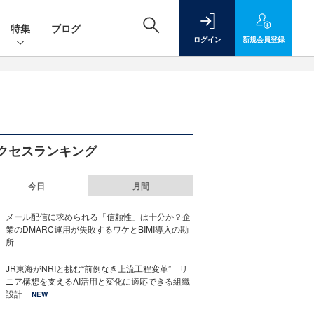
特集
ブログ
ログイン
新規
会員登録
クセスランキング
今日
月間
メール配信に求められる「信頼性」は十分か？企
業のDMARC運用が失敗するワケとBIMI導入の勘
所
JR東海がNRIと挑む“前例なき上流工程変革” リ
ニア構想を支えるAI活用と変化に適応できる組織
設計
NEW