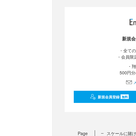
新規会
・全ての
・会員限
・翔
500円
新規会員登録
無料
Page
スケールに賭け