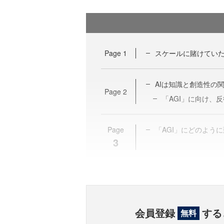
Page
1
スケールに賭けていた
AIは知識と創造性の
Page
2
「AGI」に向け、反
Page
「AGI」にどのよう
3
会員登録
する
無料