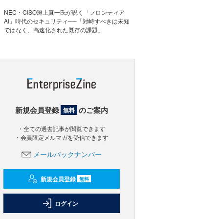
NEC・CISO淵上真一氏が説く「フロンティア
AI」時代のセキュリティ──「対峙すべきは未知
ではなく、高速化された既存の課題」
新規会員登録
のご案内
無料
・全ての過去記事が閲覧できます
・会員限定メルマガを受信できます
メールバックナンバー
新規会員登録
無料
ログイン