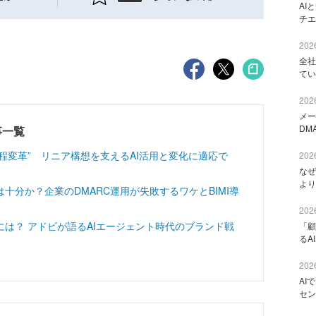
AI
チエ
2026
全社
てい
2026
メー
DM
記事一覧
工程変革” リニア構想を支えるAI活用と変化に適応で
2026
なぜ
より
十分か？企業のDMARC運用が失敗するワケとBIMI導
2026
は？ アドビが語るAIエージェント時代のブランド戦
「顧
るA
2026
AI
セン