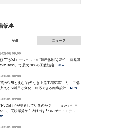
着記事
記事
ニュース
/08/06 09:00
ほFGがAIエージェントの“量産体制”を確立 開発基
Wiz Base」で最大70%の工数短縮
NEW
/08/06 08:00
東海がNRIと挑む“前例なき上流工程変革” リニア構
支えるAI活用と変化に適応できる組織設計
NEW
/08/05 09:00
“PoC疲れ”が蔓延しているのか？──「またやり直
いい」実験感覚から抜け出す5つのゲートモデル
EW
/08/05 08:00