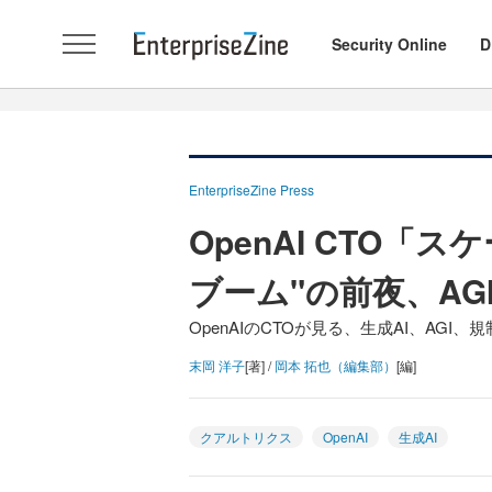
Security Online
D
EnterpriseZine Press
OpenAI CTO「
ブーム"の前夜、A
OpenAIのCTOが見る、生成AI、AGI
末岡 洋子
[著] /
岡本 拓也（編集部）
[編]
クアルトリクス
OpenAI
生成AI