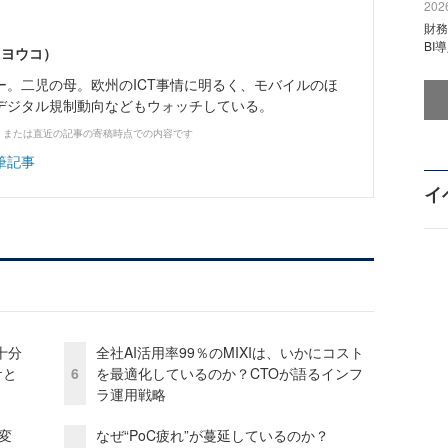
2026
財
BI
 ヨウコ）
ー。二児の母。欧州のICT事情に明るく、モバイルのほ
デジタル規制動向などもウォッチしている。
、または直近の記事の寄稿時点での内容です
筆記事
イ
十分
全社AI活用率99％のMIXIは、いかにコスト
ケと
6
を最適化しているのか？CTOが語るインフ
ラ運用戦略
変
なぜ“PoC疲れ”が蔓延しているのか？