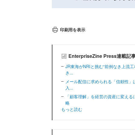
印刷用を表示
EnterpriseZine Press連載
JR東海がNRIと挑む“前例なき上流
き...
メール配信に求められる「信頼性」は
入...
「顧客理解」を経営の資産に変えるに
略
もっと読む