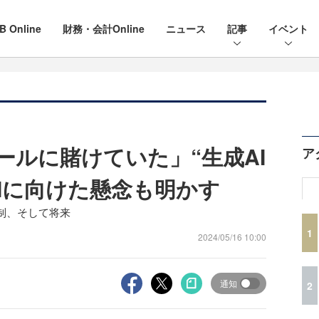
B Online
財務・会計Online
ニュース
記事
イベント
スケールに賭けていた」“生成AI
ア
GIに向けた懸念も明かす
、規制、そして将来
1
2024/05/16 10:00
通知
2