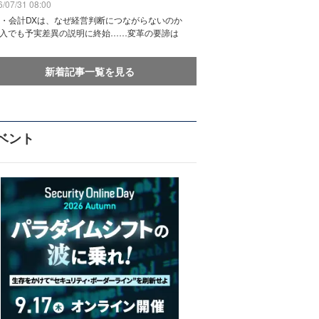
/07/31 08:00
務・会計DXは、なぜ経営判断につながらないのか
導入でも予実差異の説明に終始……変革の要諦は
新着記事一覧を見る
ベント