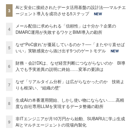
AIと安全に接続されたデータ活用基盤の設計法──マルチエ
3
ージェント導入を成功させる5ステップ
NEW
メール配信に求められる「信頼性」は十分か？企業の
4
DMARC運用が失敗するワケとBIMI導入の勘所
なぜ“PoC疲れ”が蔓延しているのか？──「またやり直せば
5
いい」実験感覚から抜け出す5つのゲートモデル
NEW
財務・会計DXは、なぜ経営判断につながらないのか BI導
6
入でも予実差異の説明に終始……変革の要諦は
なぜ「リアルタイム分析」は広がらなかったのか 技術よ
7
りも根深い、“組織の壁”
生成AIの本番運用開始、しかし使い物にならない……高精
8
度な自社専用LLMを実現するデータ整備の勘所
非ITエンジニアが月10万円から始動、SUBARUに学ぶ生成
9
AIとマルチエージェントの現場内製化