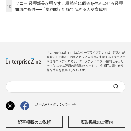
ソニー 経理部長が明かす、継続的に価値を生み出せる経理
10
組織の条件──「集約型」組織で進める人材育成術
「EnterpriseZine」（エンタープライズジン）は、翔泳社が
運営する企業のIT活用とビジネス成長を支援するITリーダー
向け専門メディアです。データテクノロジー/情報セキュリ
ティ/システム運用の最新動向を中心に、企業ITに関する多
様な情報をお届けしています。
メールバックナンバー
記事掲載のご依頼
広告掲載のご案内