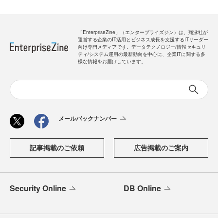
「EnterpriseZine」（エンタープライズジン）は、翔泳社が
運営する企業のIT活用とビジネス成長を支援するITリーダー
向け専門メディアです。データテクノロジー/情報セキュリ
ティ/システム運用の最新動向を中心に、企業ITに関する多
様な情報をお届けしています。
メールバックナンバー
記事掲載のご依頼
広告掲載のご案内
Security Online
DB Online