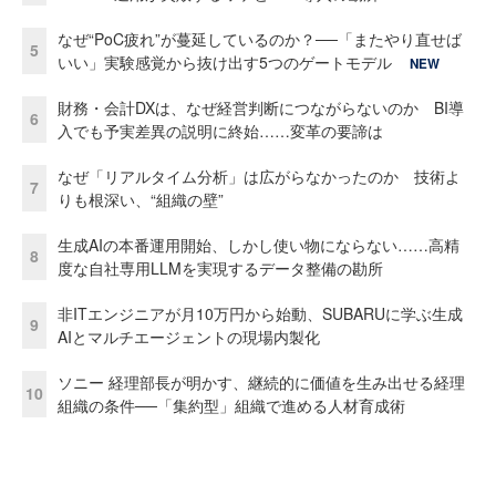
なぜ“PoC疲れ”が蔓延しているのか？──「またやり直せば
5
いい」実験感覚から抜け出す5つのゲートモデル
NEW
財務・会計DXは、なぜ経営判断につながらないのか BI導
6
入でも予実差異の説明に終始……変革の要諦は
なぜ「リアルタイム分析」は広がらなかったのか 技術よ
7
りも根深い、“組織の壁”
生成AIの本番運用開始、しかし使い物にならない……高精
8
度な自社専用LLMを実現するデータ整備の勘所
非ITエンジニアが月10万円から始動、SUBARUに学ぶ生成
9
AIとマルチエージェントの現場内製化
ソニー 経理部長が明かす、継続的に価値を生み出せる経理
10
組織の条件──「集約型」組織で進める人材育成術