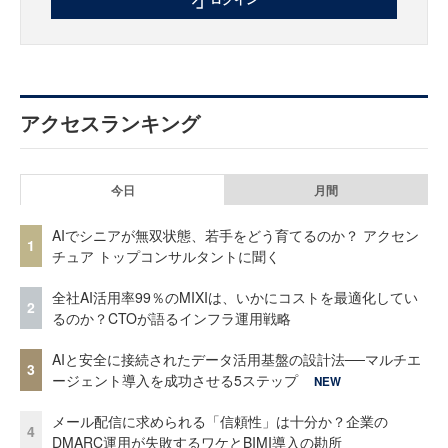
アクセスランキング
今日
月間
AIでシニアが無双状態、若手をどう育てるのか？ アクセン
1
チュア トップコンサルタントに聞く
全社AI活用率99％のMIXIは、いかにコストを最適化してい
2
るのか？CTOが語るインフラ運用戦略
AIと安全に接続されたデータ活用基盤の設計法──マルチエ
3
ージェント導入を成功させる5ステップ
NEW
メール配信に求められる「信頼性」は十分か？企業の
4
DMARC運用が失敗するワケとBIMI導入の勘所