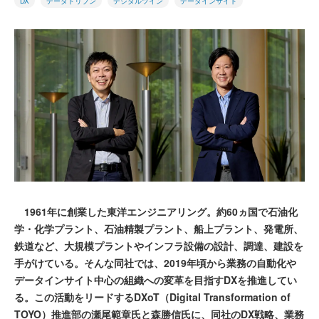
DX
データドリブン
デジタルツイン
データインサイト
1961年に創業した東洋エンジニアリング。約60ヵ国で石油化
学・化学プラント、石油精製プラント、船上プラント、発電所、
鉄道など、大規模プラントやインフラ設備の設計、調達、建設を
手がけている。そんな同社では、2019年頃から業務の自動化や
データインサイト中心の組織への変革を目指すDXを推進してい
る。この活動をリードするDXoT（Digital Transformation of
TOYO）推進部の瀬尾範章氏と森勝信氏に、同社のDX戦略、業務