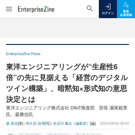
新規
ログイン
会員登録
EnterpriseZine Press
東洋エンジニアリングが“生産性6
倍”の先に見据える「経営のデジタル
ツイン構築」、暗黙知×形式知の意思
決定とは
東洋エンジニアリング株式会社 DXoT推進部 部長 瀬尾範章
氏、森勝信氏
森 英信
[著] /
和久田 知博
[写] /
名須川 楓太（編集部）
[編]
2024/08/06 09:00