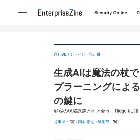
Security Online
D
週刊DBオンライン 谷川耕一
生成AIは魔法の杖
プラーニングによる
の鍵に
顧客の現場課題と向き合う、Ridge-iに訊
谷川 耕一
[著] /
岡本 拓也（編集部）
[編]