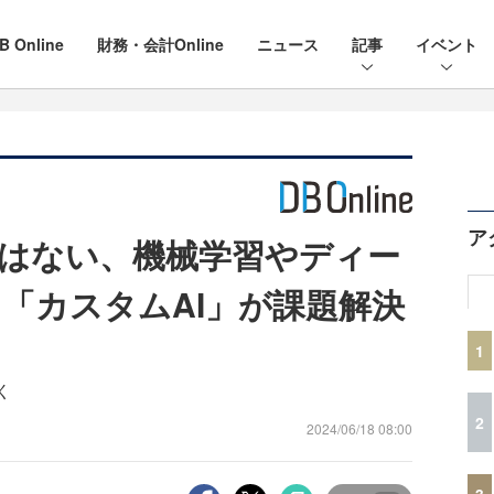
B Online
財務・会計Online
ニュース
記事
イベント
ア
ではない、機械学習やディー
「カスタムAI」が課題解決
1
く
2
2024/06/18 08:00
3