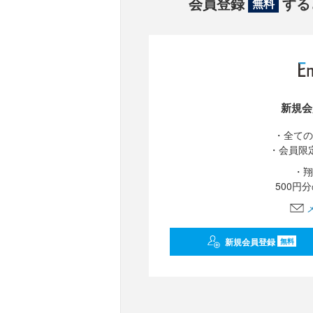
会員登録
する
無料
新規会
・全ての
・会員限
・翔
500円
新規会員登録
無料