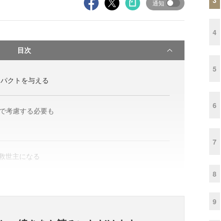
通知
4
目次
5
ンパクトを与える
6
まで考慮する必要も
7
の救世主になる
8
9