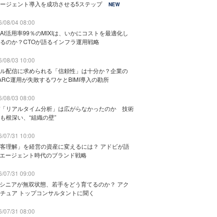
ージェント導入を成功させる5ステップ
NEW
/08/04 08:00
AI活用率99％のMIXIは、いかにコストを最適化し
るのか？CTOが語るインフラ運用戦略
/08/03 10:00
ル配信に求められる「信頼性」は十分か？企業の
ARC運用が失敗するワケとBIMI導入の勘所
/08/03 08:00
「リアルタイム分析」は広がらなかったのか 技術
も根深い、“組織の壁”
/07/31 10:00
客理解」を経営の資産に変えるには？ アドビが語
Iエージェント時代のブランド戦略
/07/31 09:00
でシニアが無双状態、若手をどう育てるのか？ アク
チュア トップコンサルタントに聞く
/07/31 08:00