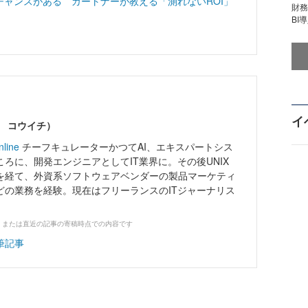
チャンスがある ガートナーが教える「測れないROI」
財
BI
イ
ワ コウイチ）
nline
チーフキュレーターかつてAI、エキスパートシス
ろに、開発エンジニアとしてIT業界に。その後UNIX
を経て、外資系ソフトウェアベンダーの製品マーケティ
どの業務を経験。現在はフリーランスのITジャーナリス
、または直近の記事の寄稿時点での内容です
筆記事