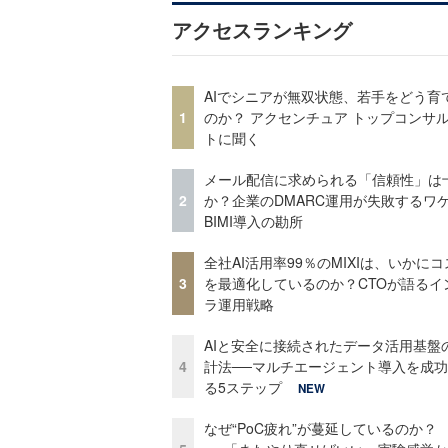
アクセスランキング
AIでシニアが無双状態、若手をどう育
1
のか？ アクセンチュア トップコンサ
トに聞く
メール配信に求められる「信頼性」は
2
か？企業のDMARC運用が失敗するワ
BIMI導入の勘所
全社AI活用率99％のMIXIは、いかに
3
を最適化しているのか？CTOが語るイ
ラ運用戦略
AIと安全に接続されたデータ活用基盤
4
計法──マルチエージェント導入を成
る5ステップ
NEW
なぜ“PoC疲れ”が蔓延しているのか？