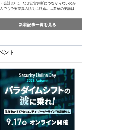
務・会計DXは、なぜ経営判断につながらないのか
導入でも予実差異の説明に終始……変革の要諦は
新着記事一覧を見る
ベント