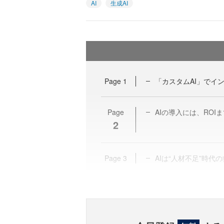
AI
生成AI
Page
1
「カスタムAI」でイ
Page
AIの導入には、ROI
2
Page
3
AIは“人材不足”時代