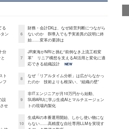
てる
財務・会計DXは、なぜ経営判断につながら
ルタン
6
ないのか BI導入でも予実差異の説明に終
始……変革の要諦は
十分
JR東海がNRIと挑む“前例なき上流工程変
ケと
7
革” リニア構想を支えるAI活用と変化に適
応できる組織設計
NEW
コスト
なぜ「リアルタイム分析」は広がらなかっ
8
ンフ
たのか 技術よりも根深い、“組織の壁”
非ITエンジニアが月10万円から始動、
の設
9
SUBARUに学ぶ生成AIとマルチエージェン
功させ
トの現場内製化
生成AIの本番運用開始、しかし使い物にな
10
らない……高精度な自社専用LLMを実現す