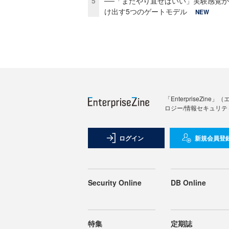
5
──「またやり直せばいい」実験感覚
け出す5つのゲートモデル
NEW
「Enterprise
ロジー/情報セキュリテ
ログイン
新規会員登
Security Online
DB Online
特集
定期誌