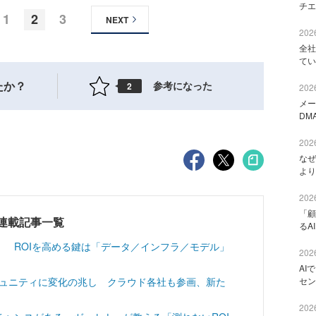
チエ
1
2
3
NEXT
2026
全社
てい
たか？
参考になった
2
2026
メー
DM
2026
なぜ
より
2026
「顧
連載記事一覧
るA
」 ROIを高める鍵は「データ／インフラ／モデル」
2026
AI
Lコミュニティに変化の兆し クラウド各社も参画、新た
セン
2026