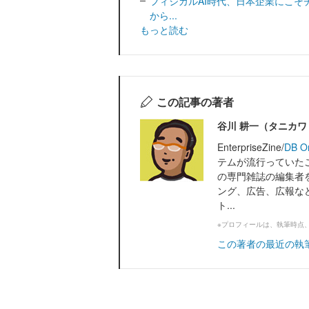
フィジカルAI時代、日本企業にこそ
から...
もっと読む
この記事の著者
谷川 耕一（タニカ
EnterpriseZine/
DB O
テムが流行っていたこ
の専門雑誌の編集者
ング、広告、広報な
ト...
※プロフィールは、執筆時点
この著者の最近の執