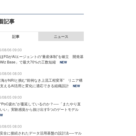
着記事
記事
ニュース
/08/06 09:00
ほFGがAIエージェントの“量産体制”を確立 開発基
Wiz Base」で最大70%の工数短縮
NEW
/08/06 08:00
東海がNRIと挑む“前例なき上流工程変革” リニア構
支えるAI活用と変化に適応できる組織設計
NEW
/08/05 09:00
“PoC疲れ”が蔓延しているのか？──「またやり直
いい」実験感覚から抜け出す5つのゲートモデル
EW
/08/05 08:00
と安全に接続されたデータ活用基盤の設計法──マル