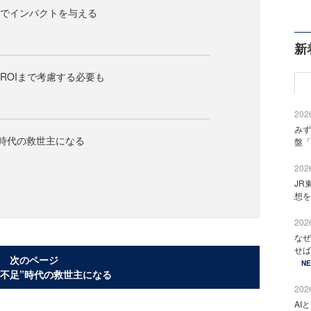
」でインパクトを与える
新
、ROIまで考慮する必要も
2026
みず
足”時代の救世主になる
盤「
2026
JR
想を
2026
なぜ
せば
次のページ
N
材不足”時代の救世主になる
2026
AI