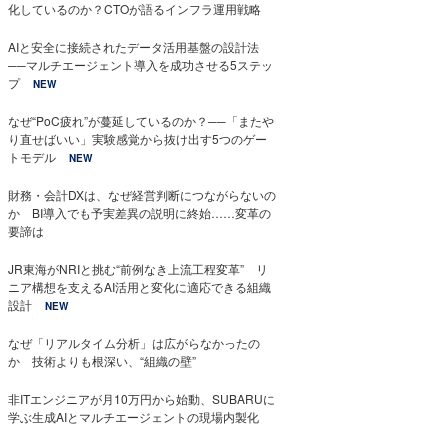
化しているのか？CTOが語るインフラ運用戦略
AIと安全に接続されたデータ活用基盤の設計法
──マルチエージェント導入を成功させる5ステッ
プ
NEW
なぜ“PoC疲れ”が蔓延しているのか？──「またや
り直せばいい」実験感覚から抜け出す5つのゲー
トモデル
NEW
財務・会計DXは、なぜ経営判断につながらないの
か BI導入でも予実差異の説明に終始……変革の
要諦は
JR東海がNRIと挑む“前例なき上流工程変革” リ
ニア構想を支えるAI活用と変化に適応できる組織
設計
NEW
なぜ「リアルタイム分析」は広がらなかったの
か 技術よりも根深い、“組織の壁”
非ITエンジニアが月10万円から始動、SUBARUに
学ぶ生成AIとマルチエージェントの現場内製化