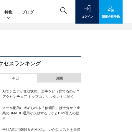
特集
ブログ
ログイン
新規
会員登録
クセスランキング
今日
月間
AIでシニアが無双状態、若手をどう育てるのか？
アクセンチュア トップコンサルタントに聞く
メール配信に求められる「信頼性」は十分か？企
業のDMARC運用が失敗するワケとBIMI導入の勘
所
全社AI活用率99％のMIXIは、いかにコストを最適