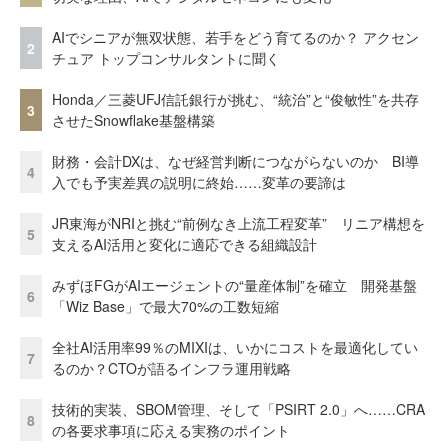
AIでシニアが無双状態、若手をどう育てるのか？ アクセン
2
チュア トップコンサルタントに聞く
Honda／三菱UFJ信託銀行が挑む、“統治”と“俊敏性”を共存
3
させたSnowflake基盤構築
財務・会計DXは、なぜ経営判断につながらないのか BI導
4
入でも予実差異の説明に終始……変革の要諦は
JR東海がNRIと挑む“前例なき上流工程変革” リニア構想を
5
支えるAI活用と変化に適応できる組織設計
みずほFGがAIエージェントの“量産体制”を確立 開発基盤
6
「Wiz Base」で最大70%の工数短縮
全社AI活用率99％のMIXIは、いかにコストを最適化してい
7
るのか？CTOが語るインフラ運用戦略
技術的実装、SBOM管理、そして「PSIRT 2.0」へ……CRA
8
の各要求事項に応える実務のポイント