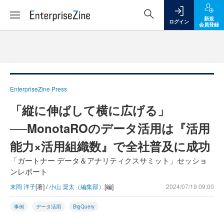
新規
ログイン
会員登録
EnterpriseZine Press
「縦に伸ばして横に広げる」
──MonotaROのデータ活用は『活用
能力×活用組織数』で全社普及に成功
「ガートナー データ＆アナリティクスサミット」セッショ
ンレポート
末岡 洋子
[著] /
小山 奨太（編集部）
[編]
2024/07/19 09:00
事例
データ活用
BigQuery