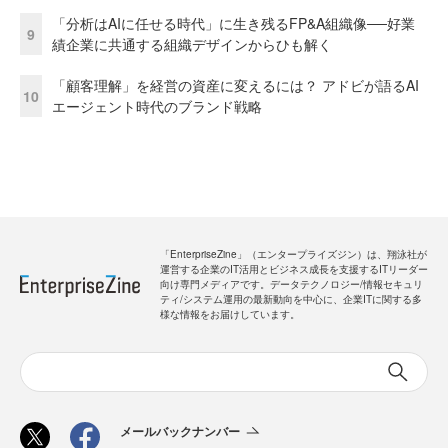
「分析はAIに任せる時代」に生き残るFP&A組織像──好業
9
績企業に共通する組織デザインからひも解く
「顧客理解」を経営の資産に変えるには？ アドビが語るAI
10
エージェント時代のブランド戦略
「EnterpriseZine」（エンタープライズジン）は、翔泳社が
運営する企業のIT活用とビジネス成長を支援するITリーダー
向け専門メディアです。データテクノロジー/情報セキュリ
ティ/システム運用の最新動向を中心に、企業ITに関する多
様な情報をお届けしています。
メールバックナンバー