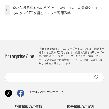
全社AI活用率99％のMIXIは、いかにコストを最適化してい
10
るのか？CTOが語るインフラ運用戦略
「EnterpriseZine」（エンタープライズジン）は、翔泳社が
運営する企業のIT活用とビジネス成長を支援するITリーダー
向け専門メディアです。データテクノロジー/情報セキュリ
ティ/システム運用の最新動向を中心に、企業ITに関する多
様な情報をお届けしています。
メールバックナンバー
記事掲載のご依頼
広告掲載のご案内