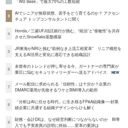
「Wiz Base」で最大70%の工数短縮
AIでシニアが無双状態、若手をどう育てるのか？ アクセン
3
チュア トップコンサルタントに聞く
Honda／三菱UFJ信託銀行が挑む、“統治”と“俊敏性”を共存
4
させたSnowflake基盤構築
JR東海がNRIと挑む“前例なき上流工程変革” リニア構想を
5
支えるAI活用と変化に適応できる組織設計
未曾有のトレンドが押し寄せる今、ガートナーの専門家が
6
重圧に悩むセキュリティリーダーへ送るアドバイス
NEW
メール配信に求められる「信頼性」は十分か？企業の
7
DMARC運用が失敗するワケとBIMI導入の勘所
「分析はAIに任せる時代」に生き残るFP&A組織像──好業
8
績企業に共通する組織デザインからひも解く
財務・会計DXは、なぜ経営判断につながらないのか BI導
9
入でも予実差異の説明に終始……変革の要諦は