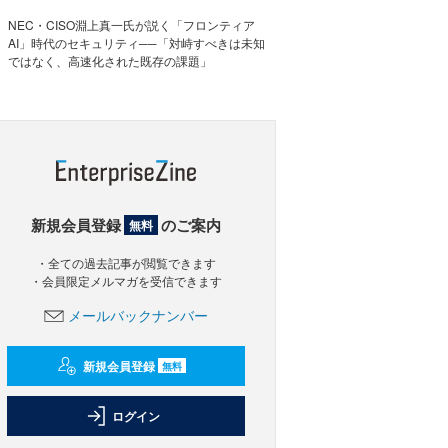
NEC・CISO淵上真一氏が説く「フロンティア
AI」時代のセキュリティ──「対峙すべきは未知
ではなく、高速化された既存の課題」
新規会員登録
のご案内
無料
・全ての過去記事が閲覧できます
・会員限定メルマガを受信できます
メールバックナンバー
新規会員登録
無料
ログイン