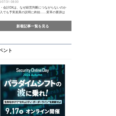
/07/31 08:00
務・会計DXは、なぜ経営判断につながらないのか
導入でも予実差異の説明に終始……変革の要諦は
新着記事一覧を見る
ベント