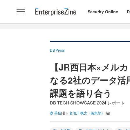
Security Online
D
DB Press
【JR西日本×メル
なる2社のデータ活
課題を語り合う
DB TECH SHOWCASE 2024 レポート
森 英信
[著] /
名須川 楓太（編集部）
[編]