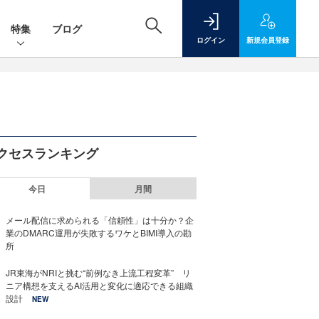
特集
ブログ
ログイン
新規
会員登録
クセスランキング
今日
月間
メール配信に求められる「信頼性」は十分か？企
業のDMARC運用が失敗するワケとBIMI導入の勘
所
JR東海がNRIと挑む“前例なき上流工程変革” リ
ニア構想を支えるAI活用と変化に適応できる組織
設計
NEW