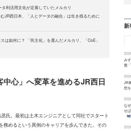
データ利活用文化が定着していたメルカリ
むJR西日本、「人とデータの融合」は生き残るために
新
スは如何に？ 「民主化」を選んだメルカリ、「CoE」
2026
みず
盤「
2026
客中心」へ変革を進めるJR西日
JR
想を
2026
なぜ
せば
崎祐丞氏。最初は土木エンジニアとして同社でスタート
N
を務めるという異例のキャリアを歩んできた。その
2026