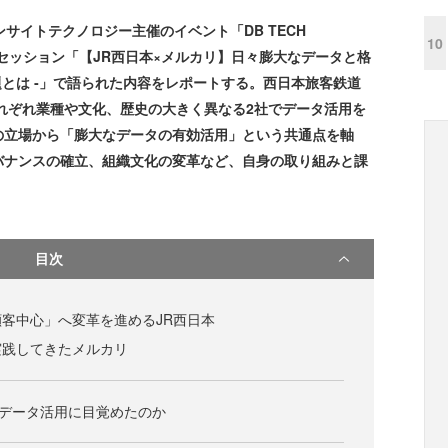
ンサイトテクノロジー主催のイベント「DB TECH
10
中のセッション「【JR西日本×メルカリ】日々膨大なデータと格
課題とは ‐」で語られた内容をレポートする。西日本旅客鉄道
れぞれ業種や文化、歴史の大きく異なる2社でデータ活用を
の立場から「膨大なデータの有効活用」という共通点を軸
バナンスの確立、組織文化の変革など、自身の取り組みと課
目次
客中心」へ変革を進めるJR西日本
実践してきたメルカリ
がデータ活用に目覚めたのか