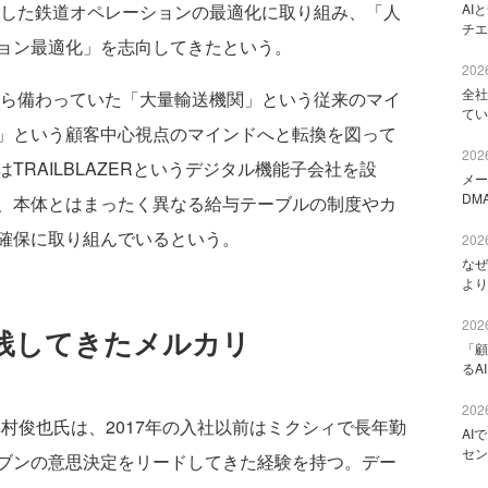
活用した鉄道オペレーションの最適化に取り組み、「人
AI
チエ
ョン最適化」を志向してきたという。
2026
全社
ら備わっていた「大量輸送機関」という従来のマイ
てい
」という顧客中心視点のマインドへと転換を図って
2026
RAILBLAZERというデジタル機能子会社を設
メー
DM
、本体とはまったく異なる給与テーブルの制度やカ
確保に取り組んでいるという。
2026
なぜ
より
2026
践してきたメルカリ
「顧
るA
2026
村俊也氏は、2017年の入社以前はミクシィで長年勤
AI
セン
ブンの意思決定をリードしてきた経験を持つ。デー