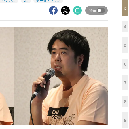
ガバナンス
DX
データドリブン
3
通知
4
5
6
7
8
9