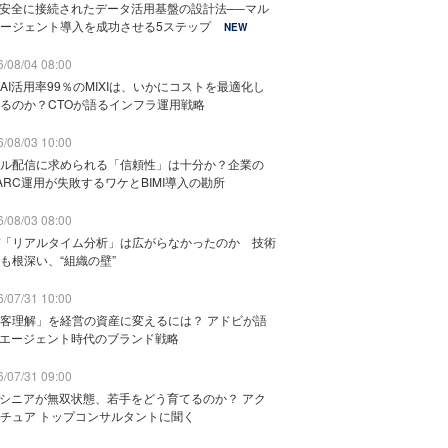
と安全に接続されたデータ活用基盤の設計法──マル
ージェント導入を成功させる5ステップ
NEW
/08/04 08:00
AI活用率99％のMIXIは、いかにコストを最適化し
るのか？CTOが語るインフラ運用戦略
/08/03 10:00
ル配信に求められる「信頼性」は十分か？企業の
ARC運用が失敗するワケとBIMI導入の勘所
/08/03 08:00
「リアルタイム分析」は広がらなかったのか 技術
も根深い、“組織の壁”
/07/31 10:00
客理解」を経営の資産に変えるには？ アドビが語
Iエージェント時代のブランド戦略
/07/31 09:00
でシニアが無双状態、若手をどう育てるのか？ アク
チュア トップコンサルタントに聞く