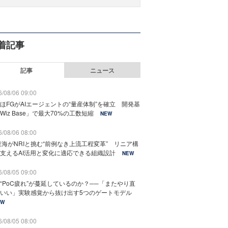
着記事
記事
ニュース
/08/06 09:00
ほFGがAIエージェントの“量産体制”を確立 開発基
Wiz Base」で最大70%の工数短縮
NEW
/08/06 08:00
東海がNRIと挑む“前例なき上流工程変革” リニア構
支えるAI活用と変化に適応できる組織設計
NEW
/08/05 09:00
“PoC疲れ”が蔓延しているのか？──「またやり直
いい」実験感覚から抜け出す5つのゲートモデル
EW
/08/05 08:00