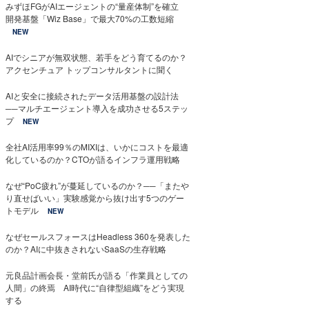
みずほFGがAIエージェントの“量産体制”を確立
開発基盤「Wiz Base」で最大70%の工数短縮
NEW
AIでシニアが無双状態、若手をどう育てるのか？
アクセンチュア トップコンサルタントに聞く
AIと安全に接続されたデータ活用基盤の設計法
──マルチエージェント導入を成功させる5ステッ
プ
NEW
全社AI活用率99％のMIXIは、いかにコストを最適
化しているのか？CTOが語るインフラ運用戦略
なぜ“PoC疲れ”が蔓延しているのか？──「またや
り直せばいい」実験感覚から抜け出す5つのゲー
トモデル
NEW
なぜセールスフォースはHeadless 360を発表した
のか？AIに中抜きされないSaaSの生存戦略
元良品計画会長・堂前氏が語る「作業員としての
人間」の終焉 AI時代に“自律型組織”をどう実現
する