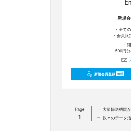
新規会
・全ての
・会員限
・翔
500円
新規会員登録
無料
Page
大量輸送機関か
1
数々のデータ