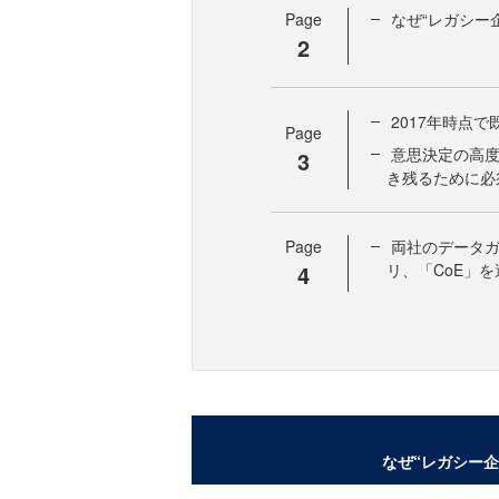
Page
なぜ“レガシー
2
2017年時点
Page
意思決定の高度
3
き残るために必
Page
両社のデータガ
4
リ、「CoE」を
なぜ“レガシー