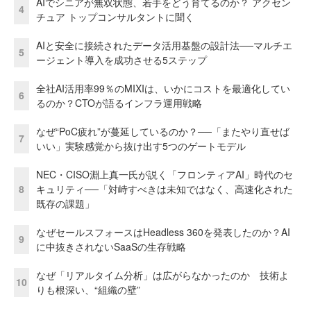
AIでシニアが無双状態、若手をどう育てるのか？ アクセン
4
チュア トップコンサルタントに聞く
AIと安全に接続されたデータ活用基盤の設計法──マルチエ
5
ージェント導入を成功させる5ステップ
全社AI活用率99％のMIXIは、いかにコストを最適化してい
6
るのか？CTOが語るインフラ運用戦略
なぜ“PoC疲れ”が蔓延しているのか？──「またやり直せば
7
いい」実験感覚から抜け出す5つのゲートモデル
NEC・CISO淵上真一氏が説く「フロンティアAI」時代のセ
8
キュリティ──「対峙すべきは未知ではなく、高速化された
既存の課題」
なぜセールスフォースはHeadless 360を発表したのか？AI
9
に中抜きされないSaaSの生存戦略
なぜ「リアルタイム分析」は広がらなかったのか 技術よ
10
りも根深い、“組織の壁”