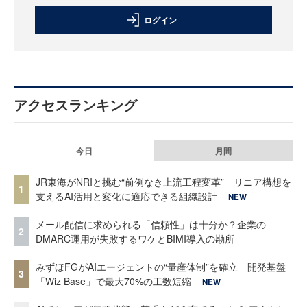
ログイン
アクセスランキング
今日
月間
JR東海がNRIと挑む“前例なき上流工程変革” リニア構想を
1
支えるAI活用と変化に適応できる組織設計
NEW
メール配信に求められる「信頼性」は十分か？企業の
2
DMARC運用が失敗するワケとBIMI導入の勘所
みずほFGがAIエージェントの“量産体制”を確立 開発基盤
3
「Wiz Base」で最大70%の工数短縮
NEW