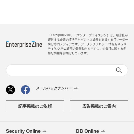
「EnterpriseZine」（エンタープライズジン）は、翔泳社が
運営する企業のIT活用とビジネス成長を支援するITリーダー
向け専門メディアです。データテクノロジー/情報セキュリ
ティ/システム運用の最新動向を中心に、企業ITに関する多
様な情報をお届けしています。
メールバックナンバー
記事掲載のご依頼
広告掲載のご案内
Security Online
DB Online