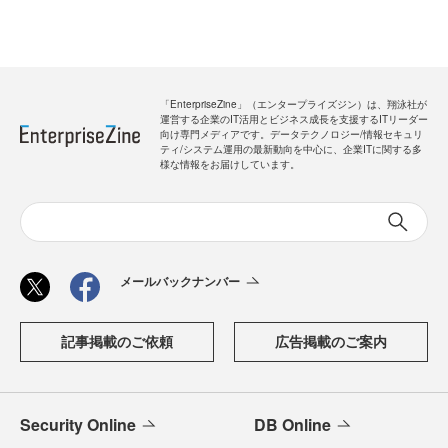
「EnterpriseZine」（エンタープライズジン）は、翔泳社が
運営する企業のIT活用とビジネス成長を支援するITリーダー
向け専門メディアです。データテクノロジー/情報セキュリ
ティ/システム運用の最新動向を中心に、企業ITに関する多
様な情報をお届けしています。
メールバックナンバー
記事掲載のご依頼
広告掲載のご案内
Security Online
DB Online