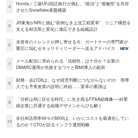
Honda／三菱UFJ信託銀行が挑む、“統治”と“俊敏性”を共存
4
させたSnowflake基盤構築
JR東海がNRIと挑む“前例なき上流工程変革” リニア構想を
5
支えるAI活用と変化に適応できる組織設計
未曾有のトレンドが押し寄せる今、ガートナーの専門家が
6
重圧に悩むセキュリティリーダーへ送るアドバイス
NEW
メール配信に求められる「信頼性」は十分か？企業の
7
DMARC運用が失敗するワケとBIMI導入の勘所
財務・会計DXは、なぜ経営判断につながらないのか BI導
8
入でも予実差異の説明に終始……変革の要諦は
「分析はAIに任せる時代」に生き残るFP&A組織像──好業
9
績企業に共通する組織デザインからひも解く
全社AI活用率99％のMIXIは、いかにコストを最適化してい
10
るのか？CTOが語るインフラ運用戦略