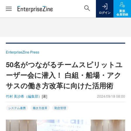
新規
ログイン
会員登録
EnterpriseZine Press
50名がつながるチームスピリットユ
ーザー会に潜入！ 白組・船場・アク
サスの働き方改革に向けた活用術
竹村 美沙希（編集部）
[著]
2024/09/18 08:00
システム連携
働き方改革
勤怠管理