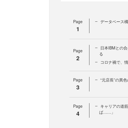
Page
データベース
1
日本IBMとの
Page
る
2
コロナ禍で、
Page
“元店長”の異
3
Page
キャリアの道
4
ば……」