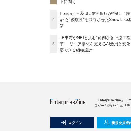
トに聞く
Honda／三菱UFJ信託銀行が挑む、“統
4
治”と“俊敏性”を共存させたSnowflak
築
JR東海がNRIと挑む“前例なき上流工程
5
革” リニア構想を支えるAI活用と変
応できる組織設計
「Enterprise
ロジー/情報セキュリテ
ログイン
新規会員登