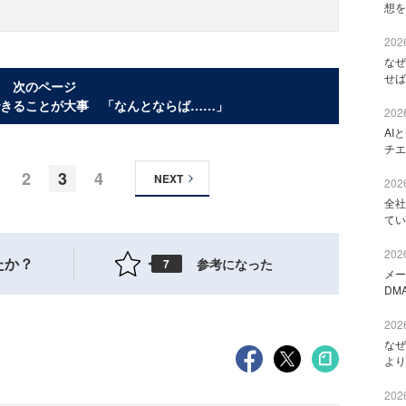
想を
2026
なぜ
せば
次のページ
きることが大事 「なんとならば……」
2026
AI
チエ
2
3
4
NEXT
2026
全社
てい
2026
たか？
参考になった
7
メー
DM
2026
なぜ
より
2026