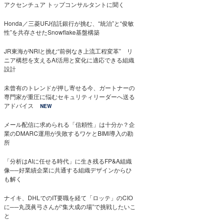
アクセンチュア トップコンサルタントに聞く
Honda／三菱UFJ信託銀行が挑む、“統治”と“俊敏
性”を共存させたSnowflake基盤構築
JR東海がNRIと挑む“前例なき上流工程変革” リ
ニア構想を支えるAI活用と変化に適応できる組織
設計
未曾有のトレンドが押し寄せる今、ガートナーの
専門家が重圧に悩むセキュリティリーダーへ送る
アドバイス
NEW
メール配信に求められる「信頼性」は十分か？企
業のDMARC運用が失敗するワケとBIMI導入の勘
所
「分析はAIに任せる時代」に生き残るFP&A組織
像──好業績企業に共通する組織デザインからひ
も解く
ナイキ、DHLでのIT要職を経て「ロッテ」のCIO
に──丸茂眞弓さんが“集大成の場”で挑戦したいこ
と