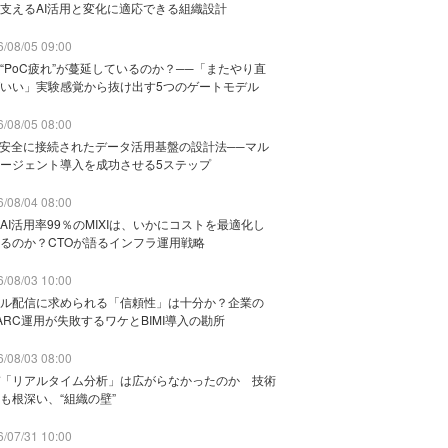
支えるAI活用と変化に適応できる組織設計
/08/05 09:00
“PoC疲れ”が蔓延しているのか？──「またやり直
いい」実験感覚から抜け出す5つのゲートモデル
/08/05 08:00
と安全に接続されたデータ活用基盤の設計法──マル
ージェント導入を成功させる5ステップ
/08/04 08:00
AI活用率99％のMIXIは、いかにコストを最適化し
るのか？CTOが語るインフラ運用戦略
/08/03 10:00
ル配信に求められる「信頼性」は十分か？企業の
ARC運用が失敗するワケとBIMI導入の勘所
/08/03 08:00
「リアルタイム分析」は広がらなかったのか 技術
も根深い、“組織の壁”
/07/31 10:00