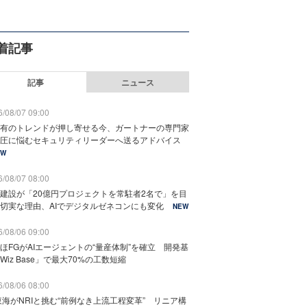
着記事
記事
ニュース
/08/07 09:00
有のトレンドが押し寄せる今、ガートナーの専門家
圧に悩むセキュリティリーダーへ送るアドバイス
EW
/08/07 08:00
建設が「20億円プロジェクトを常駐者2名で」を目
切実な理由、AIでデジタルゼネコンにも変化
NEW
/08/06 09:00
ほFGがAIエージェントの“量産体制”を確立 開発基
Wiz Base」で最大70%の工数短縮
/08/06 08:00
東海がNRIと挑む“前例なき上流工程変革” リニア構