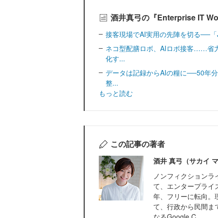
酒井真弓の『Enterprise I
接客現場でAI実用の先陣を切る──「J
ネコ型配膳ロボ、AIロボ接客……省
化す...
データは記録からAIの糧に──50年
整...
もっと読む
この記事の著者
酒井 真弓（サカイ 
ノンフィクションラ
て、エンタープライズ
年、フリーに転向。
て、行政から民間ま
なるGoogle C...