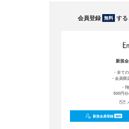
会員登録
する
無料
新規会
・全ての
・会員限
・翔
500円
新規会員登録
無料