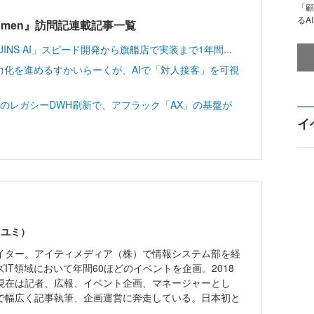
「顧
るA
T Women』訪問記連載記事一覧
INS AI」スピード開発から旗艦店で実装まで1年間...
力化を進めるすかいらーくが、AIで「対人接客」を可視
分のレガシーDWH刷新で、アフラック「AX」の基盤が
イ
マユミ）
イター。アイティメディア（株）で情報システム部を経
IT領域において年間60ほどのイベントを企画。2018
現在は記者、広報、イベント企画、マネージャーとし
で幅広く記事執筆、企画運営に奔走している。日本初と