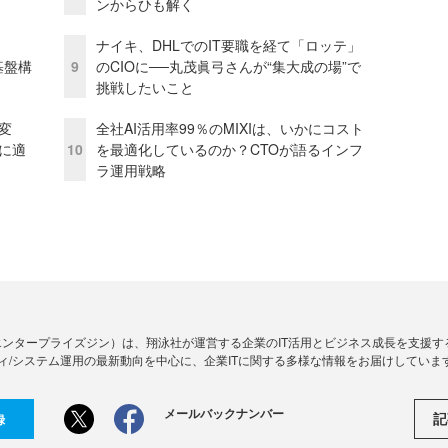
ンからひも解く
ナイキ、DHLでのIT要職を経て「ロッテ」
e基盤構
9
のCIOに──丸茂眞弓さんが“集大成の場”で
挑戦したいこと
変
全社AI活用率99％のMIXIは、いかにコスト
化に適
10
を最適化しているのか？CTOが語るインフ
ラ運用戦略
Zine」（エンタープライズジン）は、翔泳社が運営する企業のIT活用とビジネス成長を支
ィ/システム運用の最新動向を中心に、企業ITに関する多様な情報をお届けしていま
メールバックナンバー
記
録