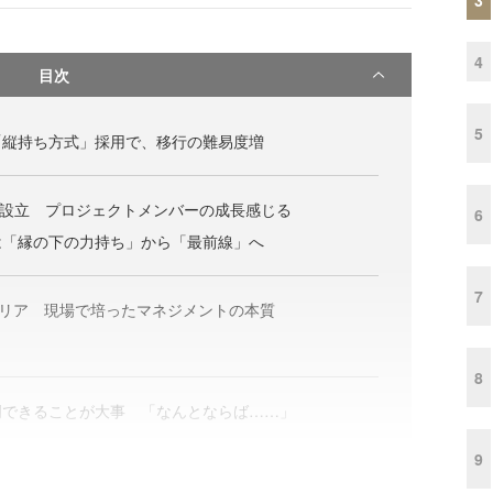
4
目次
5
「縦持ち方式」採用で、移行の難易度増
社設立 プロジェクトメンバーの成長感じる
6
は「縁の下の力持ち」から「最前線」へ
7
ャリア 現場で培ったマネジメントの本質
8
明できることが大事 「なんとならば……」
9