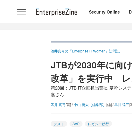
Security Online
D
酒井真弓の『Enterprise IT Women』訪問記
JTBが2030年に
改革」を実行中 レ
第28回：JTB IT企画担当部長 基幹
嘉さん
酒井 真弓
[著] /
小山 奨太（編集部）
[編] /
早川 達三
[
テスト
SAP
レガシー移行