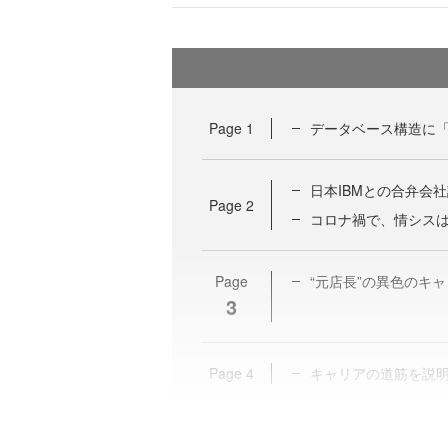
Page
1
データベース構造に
日本IBMとの合弁会
Page
2
コロナ禍で、情シス
Page
“元店長”の異色のキ
3
Page
4
キャリアの道筋を説