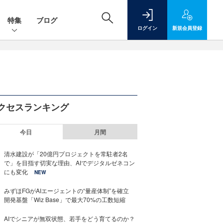
特集
ブログ
ログイン
新規
会員登録
クセスランキング
今日
月間
清水建設が「20億円プロジェクトを常駐者2名
で」を目指す切実な理由、AIでデジタルゼネコン
にも変化
NEW
みずほFGがAIエージェントの“量産体制”を確立
開発基盤「Wiz Base」で最大70%の工数短縮
AIでシニアが無双状態、若手をどう育てるのか？