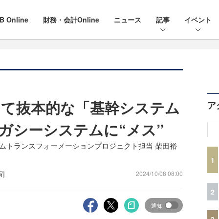
B Online
財務・会計Online
ニュース
記事
イベント
向けて抜本的な「基幹システム
ア
ガシーシステムに“メス”
システムトランスフォーメーションプロジェクト担当 柴田裕
1
写]
2024/10/08 08:00
2
通知
3