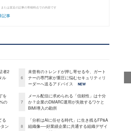
、または直近の記事の寄稿時点での内容です
筆記事
駐者2
未曾有のトレンドが押し寄せる今、ガート
タル
6
ナーの専門家が重圧に悩むセキュリティリ
ーダーへ送るアドバイス
NEW
”を
メール配信に求められる「信頼性」は十分
0%の
7
か？企業のDMARC運用が失敗するワケと
BIMI導入の勘所
てる
「分析はAIに任せる時代」に生き残るFP&A
ルタン
8
組織像──好業績企業に共通する組織デザイ