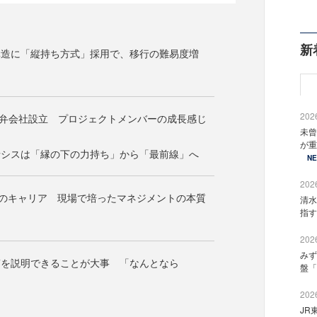
新
構造に「縦持ち方式」採用で、移行の難易度増
2026
合弁会社設立 プロジェクトメンバーの成長感じ
未曾
が重
情シスは「縁の下の力持ち」から「最前線」へ
N
2026
色のキャリア 現場で培ったマネジメントの本質
清水
指す
2026
みず
筋を説明できることが大事 「なんとなら
盤「
2026
JR