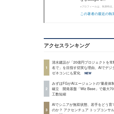
※プロフィールは、執筆時点
この著者の最近の執
アクセスランキング
清水建設が「20億円プロジェクトを常
1
名で」を目指す切実な理由、AIでデジ
ゼネコンにも変化
NEW
みずほFGがAIエージェントの“量産体制
2
確立 開発基盤「Wiz Base」で最大7
工数短縮
AIでシニアが無双状態、若手をどう育
3
のか？ アクセンチュア トップコンサ