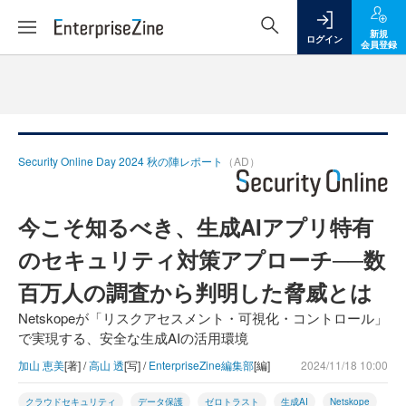
新規
ログイン
会員登録
Security Online Day 2024 秋の陣レポート
（AD）
今こそ知るべき、生成AIアプリ特有
のセキュリティ対策アプローチ──数
百万人の調査から判明した脅威とは
Netskopeが「リスクアセスメント・可視化・コントロール」
で実現する、安全な生成AIの活用環境
加山 恵美
[著] /
高山 透
[写] /
EnterpriseZine編集部
[編]
2024/11/18 10:00
クラウドセキュリティ
データ保護
ゼロトラスト
生成AI
Netskope