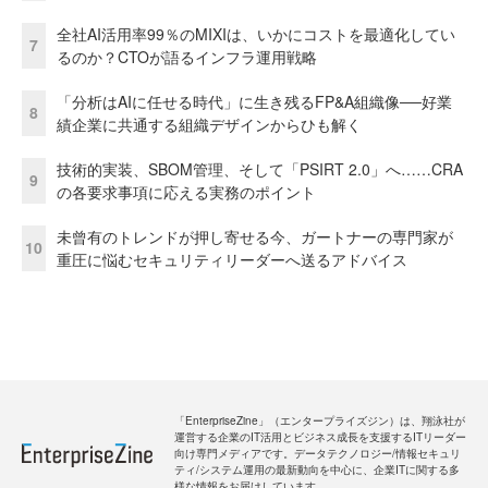
全社AI活用率99％のMIXIは、いかにコストを最適化してい
7
るのか？CTOが語るインフラ運用戦略
「分析はAIに任せる時代」に生き残るFP&A組織像──好業
8
績企業に共通する組織デザインからひも解く
技術的実装、SBOM管理、そして「PSIRT 2.0」へ……CRA
9
の各要求事項に応える実務のポイント
未曾有のトレンドが押し寄せる今、ガートナーの専門家が
10
重圧に悩むセキュリティリーダーへ送るアドバイス
「EnterpriseZine」（エンタープライズジン）は、翔泳社が
運営する企業のIT活用とビジネス成長を支援するITリーダー
向け専門メディアです。データテクノロジー/情報セキュリ
ティ/システム運用の最新動向を中心に、企業ITに関する多
様な情報をお届けしています。