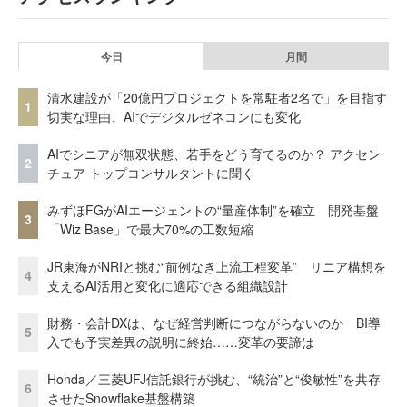
今日
月間
清水建設が「20億円プロジェクトを常駐者2名で」を目指す
1
切実な理由、AIでデジタルゼネコンにも変化
AIでシニアが無双状態、若手をどう育てるのか？ アクセン
2
チュア トップコンサルタントに聞く
みずほFGがAIエージェントの“量産体制”を確立 開発基盤
3
「Wiz Base」で最大70%の工数短縮
JR東海がNRIと挑む“前例なき上流工程変革” リニア構想を
4
支えるAI活用と変化に適応できる組織設計
財務・会計DXは、なぜ経営判断につながらないのか BI導
5
入でも予実差異の説明に終始……変革の要諦は
Honda／三菱UFJ信託銀行が挑む、“統治”と“俊敏性”を共存
6
させたSnowflake基盤構築