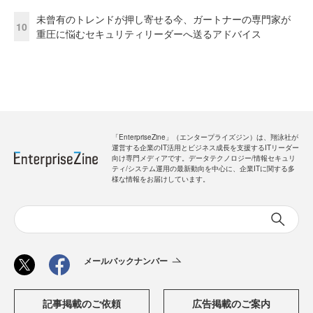
未曾有のトレンドが押し寄せる今、ガートナーの専門家が
10
重圧に悩むセキュリティリーダーへ送るアドバイス
「EnterpriseZine」（エンタープライズジン）は、翔泳社が
運営する企業のIT活用とビジネス成長を支援するITリーダー
向け専門メディアです。データテクノロジー/情報セキュリ
ティ/システム運用の最新動向を中心に、企業ITに関する多
様な情報をお届けしています。
メールバックナンバー
記事掲載のご依頼
広告掲載のご案内