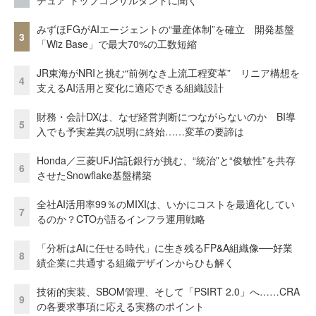
チュア トップコンサルタントに聞く
みずほFGがAIエージェントの“量産体制”を確立 開発基盤
3
「Wiz Base」で最大70%の工数短縮
JR東海がNRIと挑む“前例なき上流工程変革” リニア構想を
4
支えるAI活用と変化に適応できる組織設計
財務・会計DXは、なぜ経営判断につながらないのか BI導
5
入でも予実差異の説明に終始……変革の要諦は
Honda／三菱UFJ信託銀行が挑む、“統治”と“俊敏性”を共存
6
させたSnowflake基盤構築
全社AI活用率99％のMIXIは、いかにコストを最適化してい
7
るのか？CTOが語るインフラ運用戦略
「分析はAIに任せる時代」に生き残るFP&A組織像──好業
8
績企業に共通する組織デザインからひも解く
技術的実装、SBOM管理、そして「PSIRT 2.0」へ……CRA
9
の各要求事項に応える実務のポイント