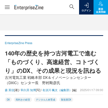
新規
ログイン
会員登録
EnterpriseZine Press
140年の歴史を持つ古河電工で進む
「ものづくり、高速経営、コトづく
り」のDX、その成果と現況を訊ねる
古河電気工業 戦略本部 DX＆イノベーションセンター
（DXIC）センター長 野村剛彦氏
森 英信
[著] /
和久田 知博
[写] /
名須川 楓太（編集部）
[編]
2025/01/17 09:00
DX
両利きの経営
デジタル人材育成
製造業DX