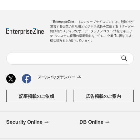
「EnterpriseZine」（エンタープライズジン）は、翔泳社が
運営する企業のIT活用とビジネス成長を支援するITリーダー
向け専門メディアです。データテクノロジー/情報セキュリ
ティ/システム運用の最新動向を中心に、企業ITに関する多
様な情報をお届けしています。
メールバックナンバー
記事掲載のご依頼
広告掲載のご案内
Security Online
DB Online