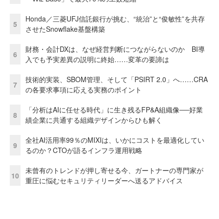
Honda／三菱UFJ信託銀行が挑む、“統治”と“俊敏性”を共存
5
させたSnowflake基盤構築
財務・会計DXは、なぜ経営判断につながらないのか BI導
6
入でも予実差異の説明に終始……変革の要諦は
技術的実装、SBOM管理、そして「PSIRT 2.0」へ……CRA
7
の各要求事項に応える実務のポイント
「分析はAIに任せる時代」に生き残るFP&A組織像──好業
8
績企業に共通する組織デザインからひも解く
全社AI活用率99％のMIXIは、いかにコストを最適化してい
9
るのか？CTOが語るインフラ運用戦略
未曾有のトレンドが押し寄せる今、ガートナーの専門家が
10
重圧に悩むセキュリティリーダーへ送るアドバイス