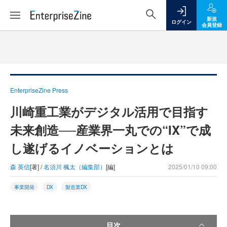
新規
ログイン
会員登録
EnterpriseZine Press
川崎重工業がデジタル活用で目指す
未来創造──産業界一丸での“IX”で成
し遂げるイノベーションとは
森 英信
[著] /
名須川 楓太（編集部）
[編]
2025/01/10 09:00
事業開発
DX
製造業DX
目次